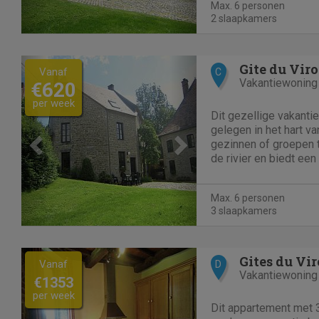
Max. 6 personen
huren en vissen...
2 slaapkamers
Previous
Next
Gite du Viro
Vanaf
C
Vakantiewoning
€620
per week
Dit gezellige vakanti
gelegen in het hart va
gezinnen of groepen t
de rivier en biedt een
gemakkelijke toegang 
leven. Geniet van rus
Max. 6 personen
terras, een...
3 slaapkamers
Previous
Next
Gites du Vir
Vanaf
D
Vakantiewoning
€1353
per week
Dit appartement met 