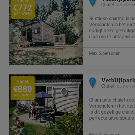
Chalet
€772
Op 3 km af
per week
Rustieke charme in he
Verscholen in het rus
nodigt deze gezellige
u uit om te ontspanne
komen met de natuur.
solo-avonturiers, com
Max. 2 personen
een tiny house...
Previous
Next
Verblijfpar
Vanaf
F
Chalet
€880
Op 3 km af
per week
Charmante chalet-retr
Verscholen in het rus
is dit gezellige chal
perfecte uitvalsbasis
kleine groepen die op 
comfort. Met een zonn
Max. 4 personen