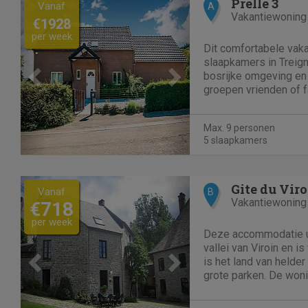
Previous
Next
Prelle 3
Vanaf
A
Vakantiewoning
€1928
per week
Dit comfortabele vaka
slaapkamers in Treigne
bosrijke omgeving en 
groepen vrienden of fa
Omringd door de rust
omheinde tuin en het 
Max. 9 personen
te ontspannen en tot r
5 slaapkamers
Previous
Next
Gite du Viro
Vanaf
B
Vakantiewoning
€718
per week
Deze accommodatie ui
vallei van Viroin en i
is het land van helde
grote parken. De won
Hier kunnen 7 persone
families en gezinnen. 