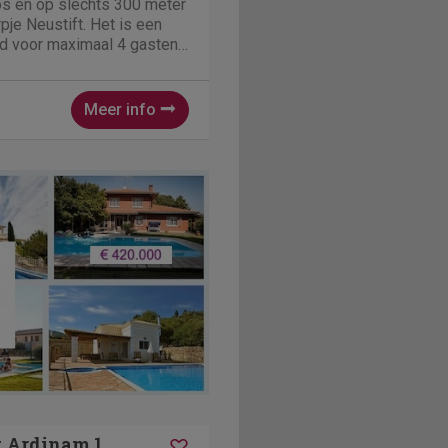
os en op slechts 300 meter
pje Neustift. Het is een
d voor maximaal 4 gasten.
 balkon op het zuiden en
uinmeubilair, ideaal om te
Meer info
k Ardinam 1