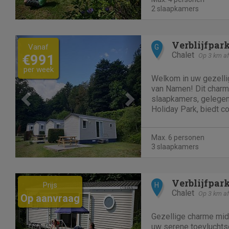
een volledig...
2 slaapkamers
Previous
Next
Verblijfpar
Vanaf
G
Chalet
€991
Op 3 km af
per week
Welkom in uw gezellige
van Namen! Dit charm
slaapkamers, gelegen 
Holiday Park, biedt c
maximaal 6 gasten. B
woonkamer met digital
Max. 6 personen
uitgeruste open keuke
3 slaapkamers
Previous
Next
Verblijfpar
Prijs
H
Chalet
Op 3 km af
Op aanvraag
Gezellige charme mid
uw serene toevluchts