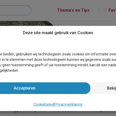
Thema's en Tips
Fav
Deze site maakt gebruik van Cookies
IERVES-SUR-VIROIN
e bieden, gebruiken wij technologieën zoals cookies om informatie ove
r in te stemmen met deze technologieën kunnen wij gegevens zoals sur
 u geen toestemming geeft of uw toestemming intrekt, kan dit een nade
elijkheden.
Accepteren
Beki
Cookiebeleid
Privacyverklaring
Type verblijf
Personen
Slaapkame