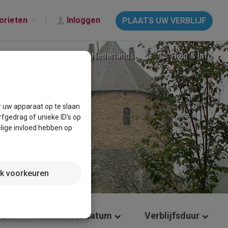
orieten
Inloggen
PLAATS UW VERBLIJF
Nederlands
Help & Info
r uw apparaat op te slaan
fgedrag of unieke ID's op
lige invloed hebben op
jk voorkeuren
rs
Aankomst datum
Verblijfsduur