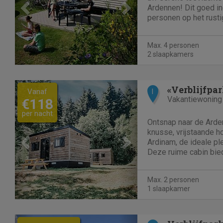
Ardennen! Dit goed in
personen op het rust
combineert rustieke
comfort. Stap binnen 
Max. 4 personen
woonkamer met digitale
2 slaapkamers
Previous
Next
«Verblijfpa
Vanaf
I
Vakantiewoning
€118
per nacht
Ontsnap naar de Arde
knusse, vrijstaande h
Ardinam, de ideale pl
Deze ruime cabin bie
sfeer gecombineerd m
tiny house, perfect vo
Max. 2 personen
rustige solo vakantie. 
1 slaapkamer
Previous
Next