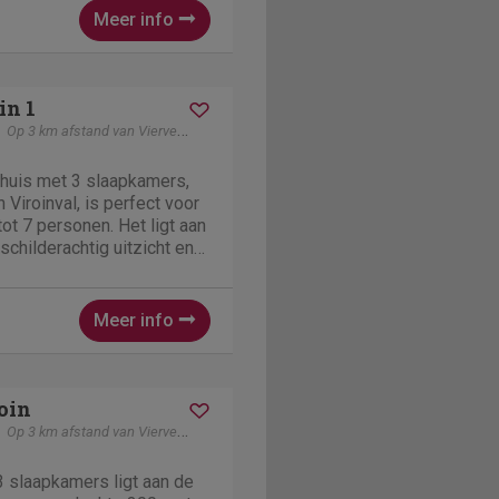
Meer info
in 1
Op 3 km afstand van Vierves-Sur-Viroin
ehuis met 3 slaapkamers,
n Viroinval, is perfect voor
ot 7 personen. Het ligt aan
 schilderachtig uitzicht en
tot het charmante lokale
tige ochtenden op het
Meer info
oin
Op 3 km afstand van Vierves-Sur-Viroin
3 slaapkamers ligt aan de