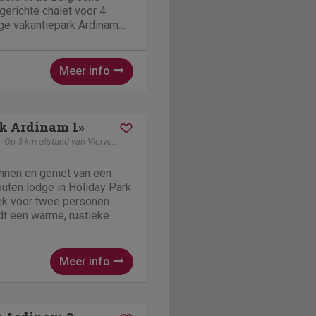
gerichte chalet voor 4
ige vakantiepark Ardinam
 charme met modern
in een gezellige
 tv, een volledig...
Meer info
rk Ardinam 1»
Op 3 km afstand van Vierves-Sur-Viroin
nnen en geniet van een
outen lodge in Holiday Park
ek voor twee personen.
dt een warme, rustieke
et het comfort van een
or een romantisch uitje of
Binnen...
Meer info