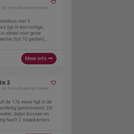
Op 3 km afstand van Vierves-Sur-Viroin
ntiehuis met 5
s ligt in een rustige,
is ideaal voor grote
milie (tot 10 gasten).
gevende natuur bieden de
terras de perfecte plek om
ust te komen....
Meer info
in 2
Op 3 km afstand van Vierves-Sur-Viroin
t de 17e eeuw ligt in de
s volledig gerenoveerd. Dit
r water, diepe bossen en
ing heeft 2 slaapkamers.
n verblijven, zoals
In de buurt kan je kajaks