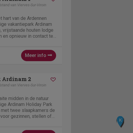
stand van Vierves-Sur-Viroin
t hart van de Ardennen
tige vakantiepark Ardinam
, vrijstaande houten lodge
n en opnieuw in contact te
 Ontworpen voor stellen of
bineert het het comfort van
Meer info
k Ardinam 2
stand van Vierves-Sur-Viroin
aite midden in de natuur
tige Ardinam Holiday Park
et met twee slaapkamers de
 voor gezinnen, stellen of
G
H
E
F
K
J
I
zoek zijn naar rust en
ig, gemeubileerd terras,