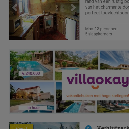
rand van een rustig b
van het charmante dor
perfect toevluchtsoor
Het beschikt over een
een rustige tuin met t
Max. 13 personen
genieten van de...
5 slaapkamers
Previous
Next
Verblijfpar
Vanaf
E