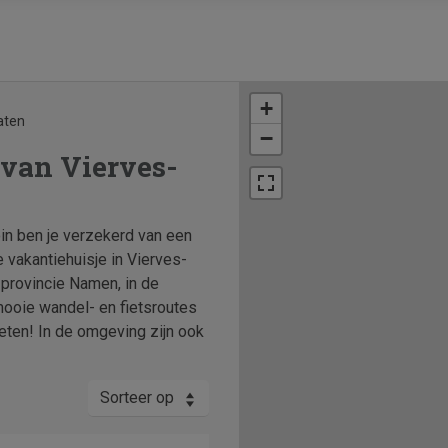
+
aten
−
 van Vierves-
oin ben je verzekerd van een
e vakantiehuisje in Vierves-
e provincie Namen, in de
mooie wandel- en fietsroutes
ieten! In de omgeving zijn ook
Sorteer op