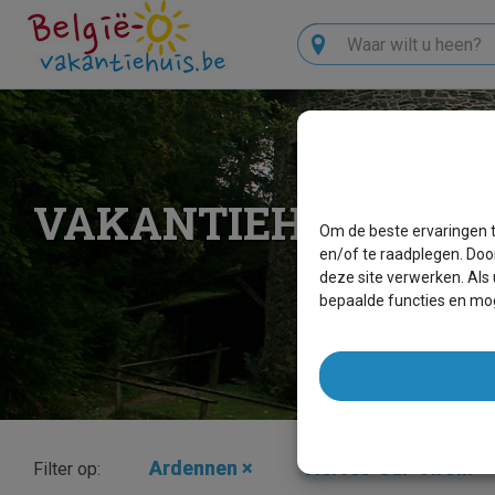
Zoeken
VAKANTIEHUIZEN V
Om de beste ervaringen t
en/of te raadplegen. Doo
deze site verwerken. Als
bepaalde functies en mog
Ardennen
×
Vierves-Sur-Viroin
×
Filter op: