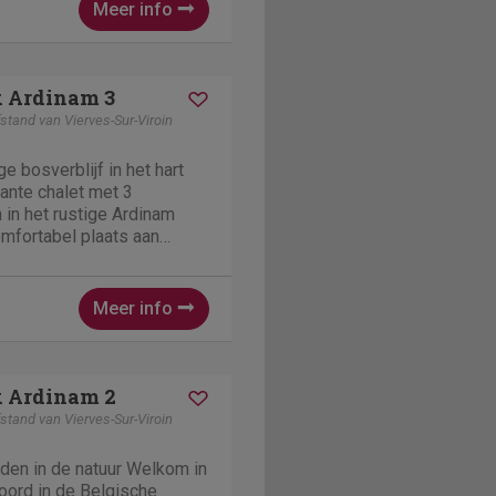
Meer info
k Ardinam 3
stand van Vierves-Sur-Viroin
 bosverblijf in het hart
ante chalet met 3
in het rustige Ardinam
omfortabel plaats aan
innen vindt u een warme
e tv, een volledig
n (magnetron,...
Meer info
k Ardinam 2
stand van Vierves-Sur-Viroin
den in de natuur Welkom in
oord in de Belgische