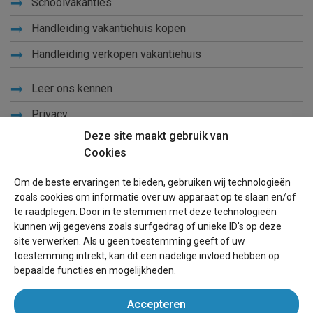
Schoolvakanties
Handleiding vakantiehuis kopen
Handleiding verkopen vakantiehuis
Leer ons kennen
Privacy
Deze site maakt gebruik van
Links
Cookies
Sitemap
Om de beste ervaringen te bieden, gebruiken wij technologieën
Blog
zoals cookies om informatie over uw apparaat op te slaan en/of
te raadplegen. Door in te stemmen met deze technologieën
Voor eigenaren
kunnen wij gegevens zoals surfgedrag of unieke ID's op deze
site verwerken. Als u geen toestemming geeft of uw
Een advertentie plaatsen
toestemming intrekt, kan dit een nadelige invloed hebben op
bepaalde functies en mogelijkheden.
Inloggen
Accepteren
Succesvol verhuren vakantiewoning