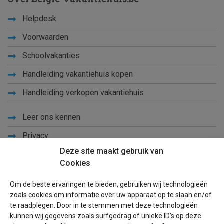
Helpdesk
Voorwaarden
Schoolvakanties
Handleiding vakantiehuis kopen
Handleiding verkopen vakantiehuis
Leer ons kennen
Privacy
Deze site maakt gebruik van
Links
Cookies
Sitemap
Om de beste ervaringen te bieden, gebruiken wij technologieën
Blog
zoals cookies om informatie over uw apparaat op te slaan en/of
te raadplegen. Door in te stemmen met deze technologieën
Voor eigenaren
kunnen wij gegevens zoals surfgedrag of unieke ID's op deze