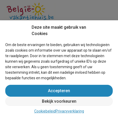
Deze site maakt gebruik van
Boek direct bij de eigenaar!
Cookies
Om de beste ervaringen te bieden, gebruiken wij technologieën
zoals cookies om informatie over uw apparaat op te slaan en/of
te raadplegen. Door in te stemmen met deze technologieën
Over Belgie-vakantiehuis.be
kunnen wij gegevens zoals surfgedrag of unieke ID's op deze
site verwerken. Als u geen toestemming geeft of uw
Helpdesk
toestemming intrekt, kan dit een nadelige invloed hebben op
bepaalde functies en mogelijkheden.
Voorwaarden
Accepteren
Schoolvakanties
Bekijk voorkeuren
Handleiding vakantiehuis kopen
Handleiding verkopen vakantiehuis
Cookiebeleid
Privacyverklaring