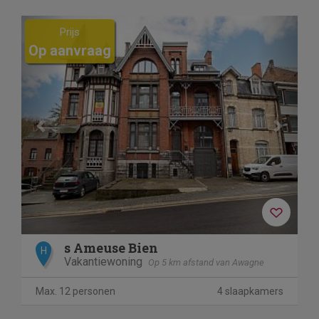
Previous
Next
Prijs
Op aanvraag
s Ameuse Bien
H
Vakantiewoning
Op 5 km afstand van Awagne
Max. 12 personen
4 slaapkamers