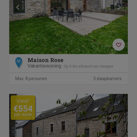
Maison Rose
M
Vakantiewoning
Op 6 km afstand van Awagne
Max. 8 personen
3 slaapkamers
Previous
Next
Vanaf
€554
per week