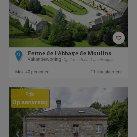
Ferme de l'Abbaye de Moulins
O
Vakantiewoning
Op 7 km afstand van Awagne
Max. 40 personen
11 slaapkamers
Previous
Next
Prijs
Op aanvraag