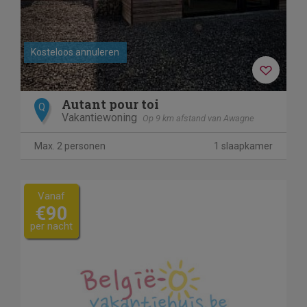
Kosteloos annuleren
Autant pour toi
Q
Vakantiewoning
Op 9 km afstand van Awagne
Max. 2 personen
1 slaapkamer
Vanaf
€90
per nacht