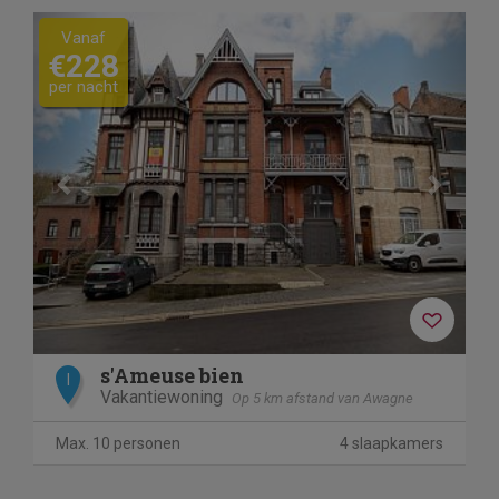
Previous
Next
Vanaf
€228
per nacht
s'Ameuse bien
I
Vakantiewoning
Op 5 km afstand van Awagne
Max. 10 personen
4 slaapkamers