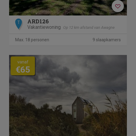
ARD126
T
Vakantiewoning
Op 12 km afstand van Awagne
Max. 18 personen
9 slaapkamers
vanaf
€65