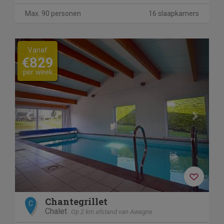
Max. 90 personen
16 slaapkamers
Previous
Next
Vanaf
€829
per week
Chantegrillet
C
Chalet
Op 2 km afstand van Awagne