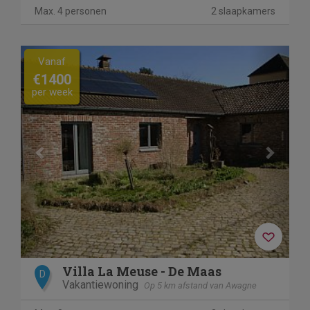
Max. 4 personen
2 slaapkamers
Previous
Next
Vanaf
€1400
per week
Villa La Meuse - De Maas
D
Vakantiewoning
Op 5 km afstand van Awagne