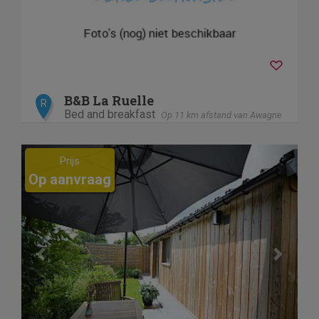
B&B La Ruelle
R
Bed and breakfast
Op 11 km afstand van Awagne
Previous
Next
Prijs
Op aanvraag