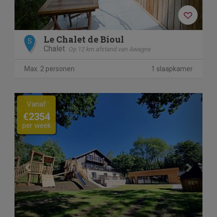
Le Chalet de Bioul
S
Chalet
Op 12 km afstand van Awagne
Max. 2 personen
1 slaapkamer
Previous
Next
Vanaf
€2354
per week