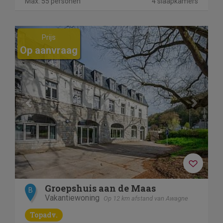
Max. 55 personen
4 slaapkamers
Previous
Next
Prijs
Op aanvraag
Groepshuis aan de Maas
B
Vakantiewoning
Op 12 km afstand van Awagne
Topadv.