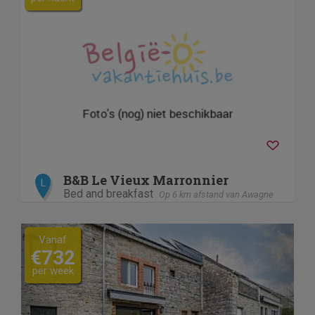
B&B Le Vieux Marronnier
L
Bed and breakfast
Op 6 km afstand van Awagne
Previous
Next
Vanaf
€732
per week