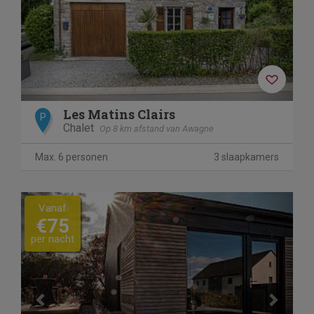
Les Matins Clairs
P
Chalet
Op 8 km afstand van Awagne
Max. 6 personen
3 slaapkamers
Previous
Next
Vanaf
€75
per nacht