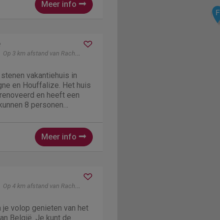
g is alleen...
Meer info
F
e
Op 3 km afstand van Rachamps
stenen vakantiehuis in
ne en Houffalize. Het huis
erenoveerd en heeft een
 kunnen 8 personen
 is voor 2 gezinnen die
len. Het huis bevindt zich
um....
Meer info
Op 4 km afstand van Rachamps
n je volop genieten van het
an België. Je kunt de