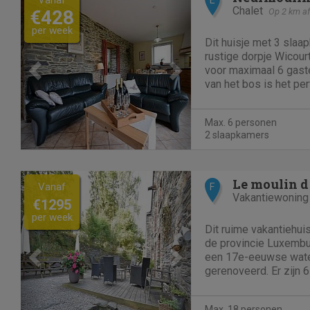
Chalet
€428
Op 2 km a
per week
Dit huisje met 3 slaa
rustige dorpje Wicour
voor maximaal 6 gast
van het bos is het per
natuurwandelingen e
bezinning. Het privéte
Max. 6 personen
genieten van het panor
2 slaapkamers
Previous
Next
Le moulin d
Vanaf
F
Vakantiewoning
€1295
per week
Dit ruime vakantiehuis
de provincie Luxembu
een 17e-eeuwse wate
gerenoveerd. Er zijn 
personen. Dit vakanti
gezinnen en families 
Max. 18 personen