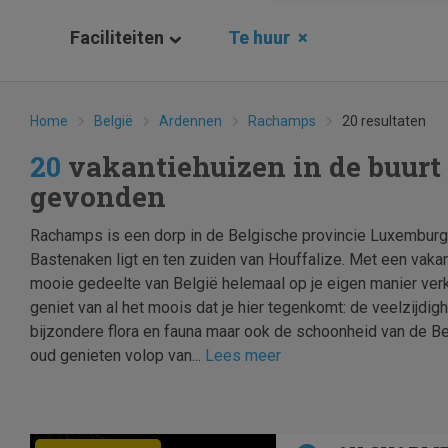
Faciliteiten
Te huur
×
Home
België
Ardennen
Rachamps
20 resultaten
20
vakantiehuizen in de buur
gevonden
Rachamps is een dorp in de Belgische provincie Luxemburg
Bastenaken ligt en ten zuiden van Houffalize. Met een vakan
mooie gedeelte van België helemaal op je eigen manier verk
geniet van al het moois dat je hier tegenkomt: de veelzijdig
bijzondere flora en fauna maar ook de schoonheid van de B
oud genieten volop van...
Lees meer