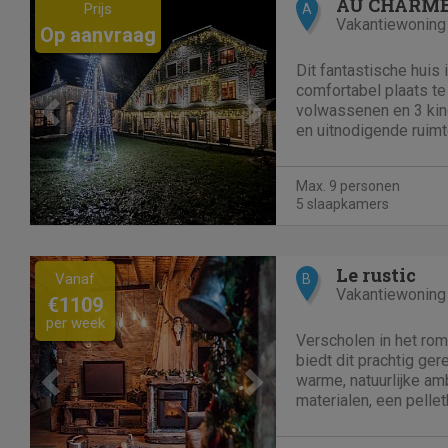
Previous
Next
AU CHARME
Prijs
A
Vakantiewoning
Op aanvraag
Dit fantastische huis
comfortabel plaats t
volwassenen en 3 kin
en uitnodigende ruimt
huis is verdeeld in tw
een eigen leefruimte.
Max. 9 personen
volledig uitgeruste ke
5 slaapkamers
Previous
Next
Le rustic
Vanaf
B
Vakantiewoning
€1109
per week
Verscholen in het rom
biedt dit prachtig ge
warme, natuurlijke am
materialen, een pelle
voor ultieme ontspann
stellen of vrienden, 