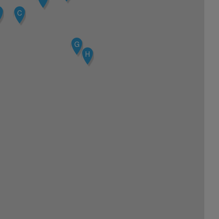
C
G
H