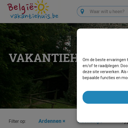
Zoeken
VAKANTIEHUIZEN 
Om de beste ervaringen t
en/of te raadplegen. Doo
deze site verwerken. Als
bepaalde functies en mog
Ardennen
×
Rachamps
×
Typ
Filter op: