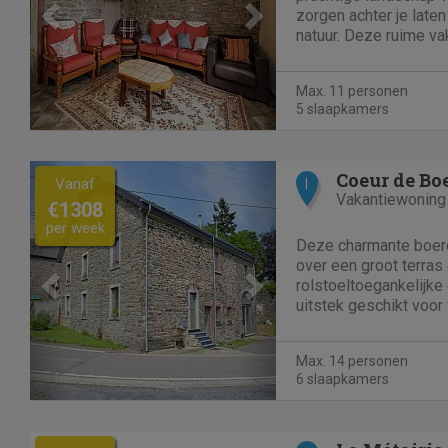
zorgen achter je late
natuur. Deze ruime va
een grote groep. Met 
namelijk genoeg plaat
Max. 11 personen
directe omgeving heb j
5 slaapkamers
Previous
Next
Coeur de Bo
Vanaf
I
Vakantiewoning
€1308
per week
Deze charmante boerde
over een groot terras
rolstoeltoegankelijke 
uitstek geschikt voor 
kunt maximaal 2 huis
dag met een gezonde
Max. 14 personen
centrum, dat ongeveer
6 slaapkamers