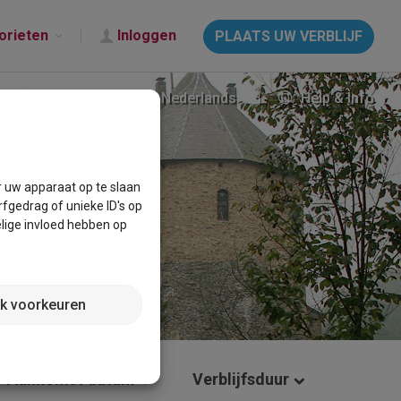
orieten
Inloggen
PLAATS UW VERBLIJF
Nederlands
Help & Info
r uw apparaat op te slaan
fgedrag of unieke ID's op
lige invloed hebben op
jk voorkeuren
Aankomst datum
Verblijfsduur