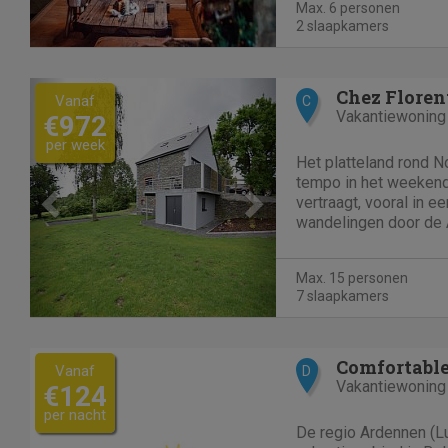
Max. 6 personen
woonkamer, Belgische 
2 slaapkamers
Previous
Next
Chez Floren
Vanaf
C
Vakantiewoning
€972
per week
Het platteland rond No
tempo in het weekend 
vertraagt, vooral in ee
wandelingen door de 
meestal eindigen me
rond de biljarttafel. 
Max. 15 personen
gasten in zeven...
7 slaapkamers
Vanaf
D
Vakantiewoning
€124
per nacht
De regio Ardennen (L