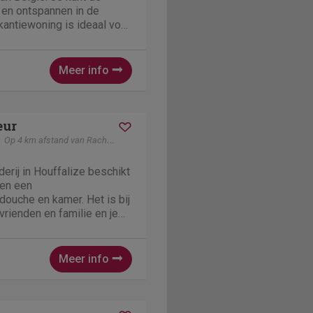
n en ontspannen in de
kantiewoning is ideaal voor
5 slaapkamers is er
s voor 11 personen. In de
e...
Meer info
eur
Op 4 km afstand van Rachamps
rij in Houffalize beschikt
 en een
douche en kamer. Het is bij
vrienden en familie en je
dieren meenemen. Start de
 wandeling door het
 8 km van de...
Meer info