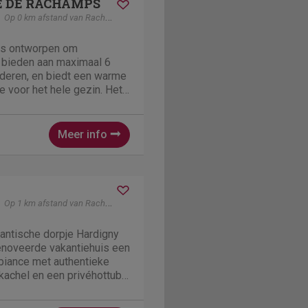
 DE RACHAMPS
Op 0 km afstand van Rachamps
 is ontworpen om
e bieden aan maximaal 6
deren, en biedt een warme
e voor het hele gezin. Het
ee aparte suites, elk met
 Elke suite heeft een
uken met...
Meer info
Op 1 km afstand van Rachamps
antische dorpje Hardigny
renoveerde vakantiehuis een
biance met authentieke
tkachel en een privéhottub
ing. Ideaal voor gezinnen,
met een gezellige