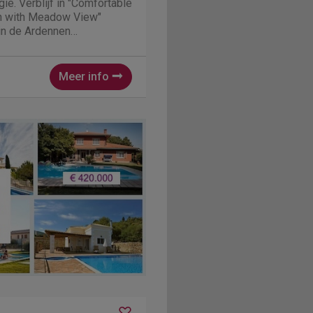
ië. Verblijf in "Comfortable
in with Meadow View"
 in de Ardennen
table Cottage in
dow View" is een mooi en
isje in Houffalize. ...
Meer info
n