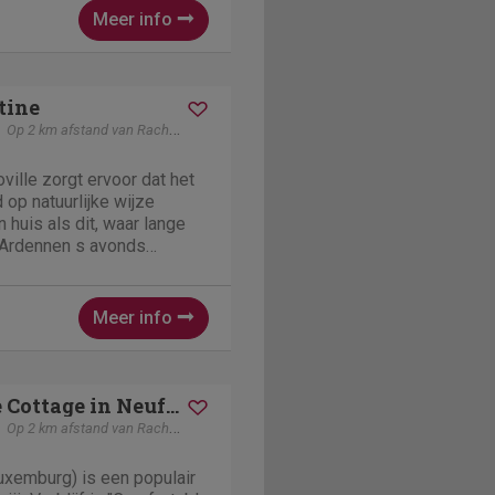
en...
Meer info
tine
Op 2 km afstand van Rachamps
ville zorgt ervoor dat het
op natuurlijke wijze
n huis als dit, waar lange
Ardennen s avonds
t iedereen weer verzameld
Met ruimte voor maximaal 15
Meer info
Comfortable Cottage in Neufmoulin with Meadow View
Op 2 km afstand van Rachamps
uxemburg) is een populair