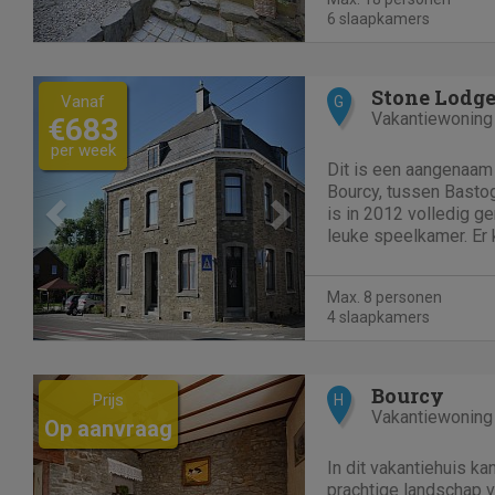
bezoekerssamenstellin
6 slaapkamers
Previous
Next
Stone Lodg
Vanaf
G
Vakantiewoning
€683
per week
Dit is een aangenaam 
Bourcy, tussen Bastog
is in 2012 volledig g
leuke speelkamer. Er
verblijven, wat ideaal
samen op vakantie wil
Max. 8 personen
op 500 m van het centr
4 slaapkamers
Previous
Next
Bourcy
Prijs
H
Vakantiewoning
Op aanvraag
In dit vakantiehuis ka
prachtige landschap v