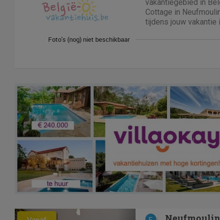
vakantiegebied in Belg
Cottage in Neufmoul
tijdens jouw vakantie
(Luxemburg). "Comfor
Neufmoulin with Mea
comfortabel vakantiehu
Previous
Next
Neufmouli
Vanaf
E