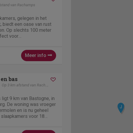
fstand van Rachamps
pkamers, gelegen in het
t, biedt een oase van rust
en. Op slechts 100 meter
fect voor
n een moment van
rras nodigt u uit om te
amische uitzicht of van...
Meer info
 en bas
Op 3 km afstand van Rachamps
 ligt 9 km van Bastogne, in
rg. De woning was vroeger
J
rmolen en is nu geheel
6 slaapkamers voor 18
ehuis is bedoeld om
te ontvangen. Een andere