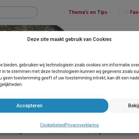
Thema's en Tips
Fav
Deze site maakt gebruik van Cookies
RACHAMPS
e bieden, gebruiken wij technologieën zoals cookies om informatie ove
r in te stemmen met deze technologieën kunnen wij gegevens zoals sur
 u geen toestemming geeft of uw toestemming intrekt, kan dit een nade
elijkheden.
Accepteren
Beki
Cookiebeleid
Privacyverklaring
e verblijf
Personen
Slaapkamers