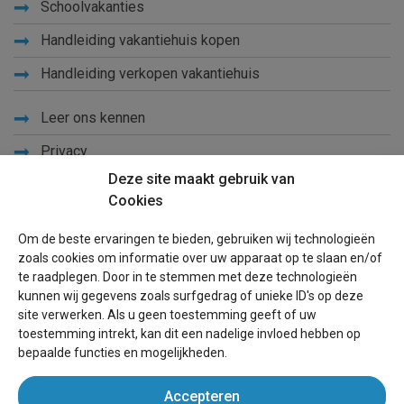
Schoolvakanties
Handleiding vakantiehuis kopen
Handleiding verkopen vakantiehuis
Leer ons kennen
Privacy
Deze site maakt gebruik van
Links
Cookies
Sitemap
Om de beste ervaringen te bieden, gebruiken wij technologieën
Blog
zoals cookies om informatie over uw apparaat op te slaan en/of
te raadplegen. Door in te stemmen met deze technologieën
Voor eigenaren
kunnen wij gegevens zoals surfgedrag of unieke ID's op deze
site verwerken. Als u geen toestemming geeft of uw
Een advertentie plaatsen
toestemming intrekt, kan dit een nadelige invloed hebben op
bepaalde functies en mogelijkheden.
Inloggen
Accepteren
Succesvol verhuren vakantiewoning