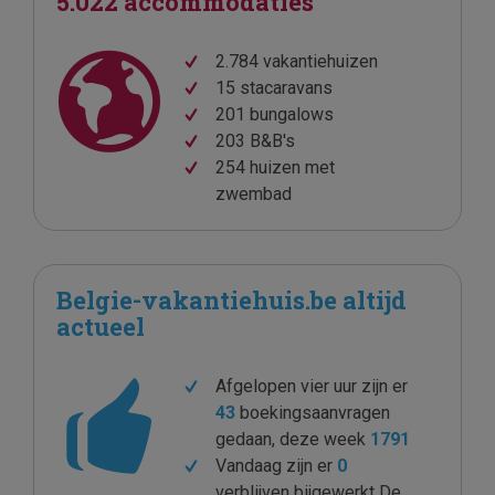
5.022 accommodaties
2.784 vakantiehuizen
15 stacaravans
201 bungalows
203 B&B's
254 huizen met
zwembad
Belgie-vakantiehuis.be altijd
actueel
Afgelopen vier uur zijn er
43
boekingsaanvragen
gedaan, deze week
1791
Vandaag zijn er
0
verblijven bijgewerkt De