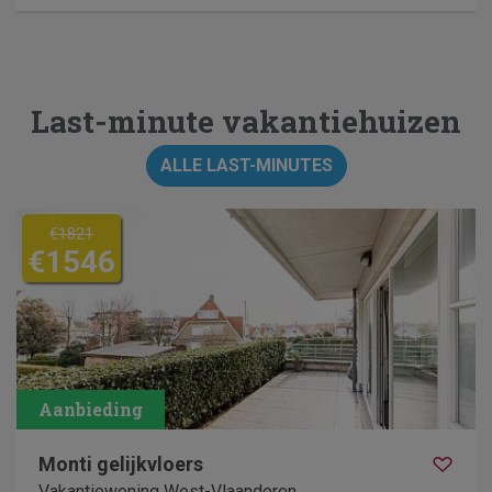
Last-minute vakantiehuizen
ALLE LAST-MINUTES
€1821
€1546
Monti gelijkvloers
Vakantiewoning West-Vlaanderen