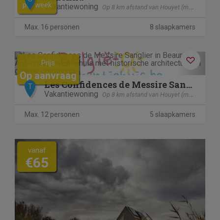
per week
Vakantiewoning
Op 8 km afstand van Houyet (mesnil - Eglise)
Max. 16 personen
8 slaapkamers
Previous
Next
Prijs
Op aanvraag
Les Confidences de Messire Sanglier
T
Vakantiewoning
Op 8 km afstand van Houyet (mesnil - Eglise)
Max. 12 personen
5 slaapkamers
vanaf
€65