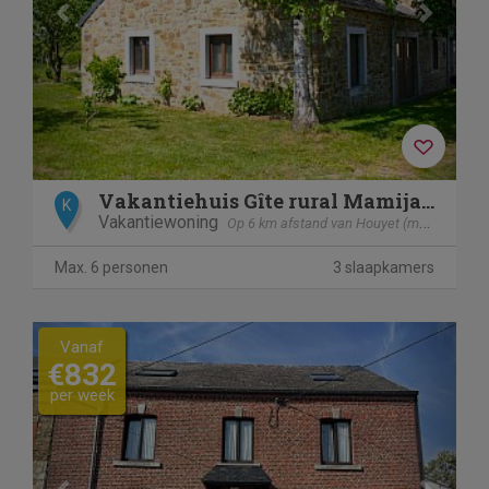
Vakantiehuis Gîte rural Mamijana
K
Vakantiewoning
Op 6 km afstand van Houyet (mesnil - Eglise)
Max. 6 personen
3 slaapkamers
Previous
Next
Vanaf
€832
per week