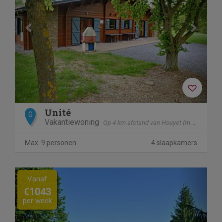
Unité
G
Vakantiewoning
Op 4 km afstand van Houyet (mesnil - Eglise)
Max. 9 personen
4 slaapkamers
Previous
Next
Vanaf
€1043
per week