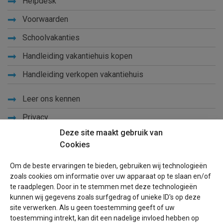
Helpdesk
Voorwaarden
Schoolvakanties
Handleiding vakantiehuis kopen
Handleiding verkopen vakantiehuis
Leer ons kennen
Privacy
Deze site maakt gebruik van
Links
Cookies
Sitemap
Om de beste ervaringen te bieden, gebruiken wij technologieën
Blog
zoals cookies om informatie over uw apparaat op te slaan en/of
te raadplegen. Door in te stemmen met deze technologieën
Voor eigenaren
kunnen wij gegevens zoals surfgedrag of unieke ID's op deze
site verwerken. Als u geen toestemming geeft of uw
Een advertentie plaatsen
toestemming intrekt, kan dit een nadelige invloed hebben op