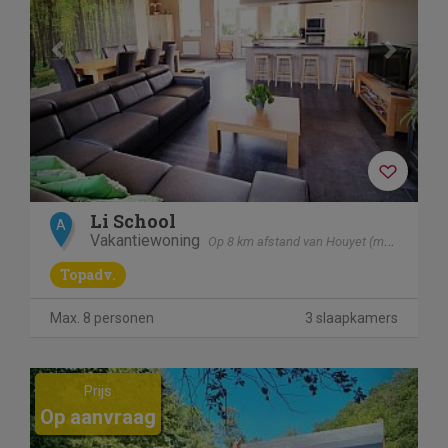
Li School
A
Vakantiewoning
Op 8 km afstand van Houyet (mesnil - Eglise)
Topadv.
Max. 8 personen
3 slaapkamers
Previous
Next
Prijs
Op aanvraag