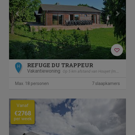
REFUGE DU TRAPPEUR
H
Vakantiewoning
Op 5 km afstand van Houyet (mesnil - Eglise)
Max. 18 personen
7 slaapkamers
Previous
Next
Vanaf
€2768
per week