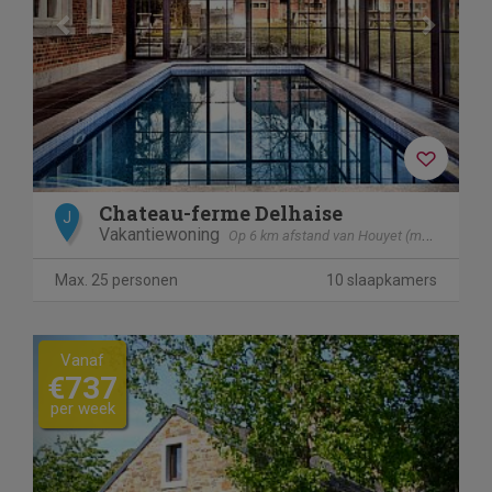
Chateau-ferme Delhaise
J
Vakantiewoning
Op 6 km afstand van Houyet (mesnil - Eglise)
Max. 25 personen
10 slaapkamers
Previous
Next
Vanaf
€737
per week