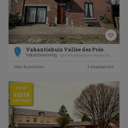
Vakantiehuis Vallée des Prés
L
Vakantiewoning
Op 6 km afstand van Houyet (mesnil - Eglise)
Max. 8 personen
4 slaapkamers
Previous
Next
Vanaf
€6519
per week