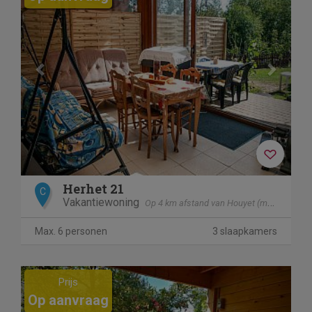
Herhet 21
C
Vakantiewoning
Op 4 km afstand van Houyet (mesnil - Eglise)
Max. 6 personen
3 slaapkamers
Previous
Next
Prijs
Op aanvraag