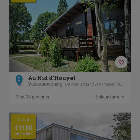
Au Nid d'Houyet
E
Vakantiewoning
Op 4 km afstand van Houyet (mesnil - Eglise)
Max. 14 personen
6 slaapkamers
Previous
Next
Vanaf
€1180
per week