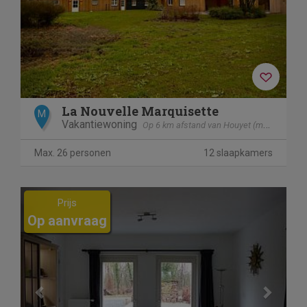
La Nouvelle Marquisette
M
Vakantiewoning
Op 6 km afstand van Houyet (mesnil - Eglise)
Max. 26 personen
12 slaapkamers
Previous
Next
Prijs
Op aanvraag