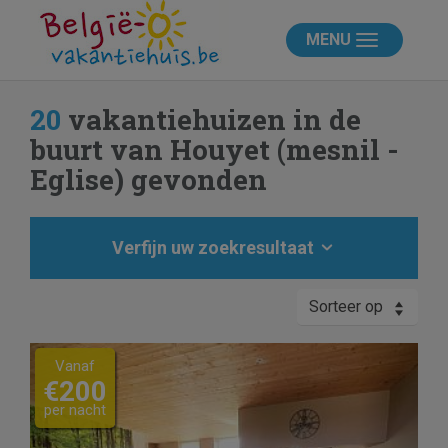
MENU
20
vakantiehuizen in de
buurt van Houyet (mesnil -
Eglise) gevonden
Verfijn uw zoekresultaat
Sorteer op
Previous
Next
Vanaf
€200
per nacht