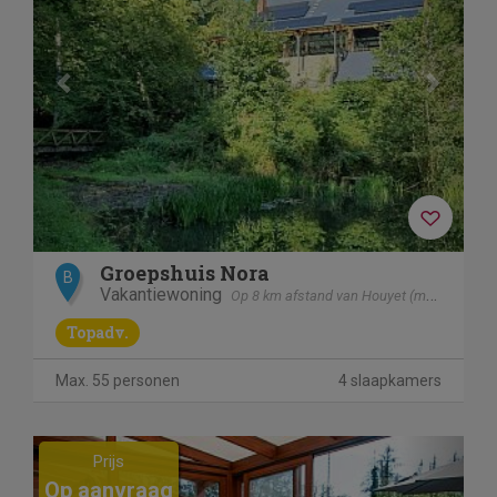
Groepshuis Nora
B
Vakantiewoning
Op 8 km afstand van Houyet (mesnil - Eglise)
Topadv.
Max. 55 personen
4 slaapkamers
Previous
Next
Prijs
Op aanvraag