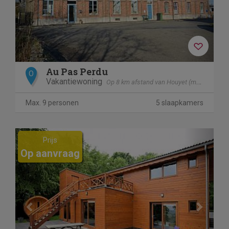
Au Pas Perdu
O
Vakantiewoning
Op 8 km afstand van Houyet (mesnil - Eglise)
Max. 9 personen
5 slaapkamers
Previous
Next
Prijs
Op aanvraag