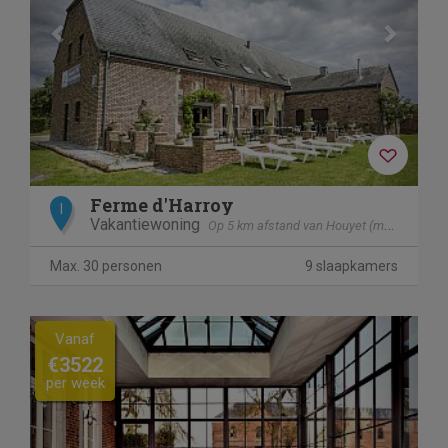
Ferme d'Harroy
I
Vakantiewoning
Op 5 km afstand van Houyet (mesnil - Eglise)
Max. 30 personen
9 slaapkamers
Previous
Next
Vanaf
€3522
per week