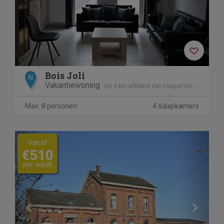
Bois Joli
N
Vakantiewoning
Op 8 km afstand van Houyet (mesnil - Eglise)
Max. 8 personen
4 slaapkamers
Previous
Next
Vanaf
€510
per week