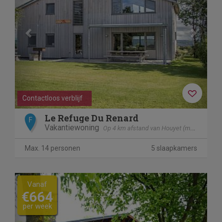
Contactloos verblijf
Le Refuge Du Renard
F
Vakantiewoning
Op 4 km afstand van Houyet (mesnil - Eglise)
Max. 14 personen
5 slaapkamers
Previous
Next
Vanaf
€664
per week