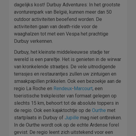
dagelijks kost! Durbuy Adventures: In het grootste
avonturenpark van België, kunnen meer dan 50
outdoor activiteiten beoefend worden. De
activiteiten gaan van death-ride voor de
waaghalzen tot met een Vespa het prachtige
Durbuy verkennen.
Durbuy, het kleinste middeleeuwse stadje ter
wereld is een pareltje. Het is genieten in de wirwar
van kronkelende straatjes. De vele uitnodigende
terrasjes en restaurantjes zullen uw zintuigen en
smaakpapillen prikkelen. Ook een bezoekje aan de
regio La Roche en
Rendeux
-
Marcourt
, een
toeristische trekpleister van formaat gelegen op
slechts 15 km, behoort tot de absolute toppers in
de regio. Ook een kajaktochtje op de
Ourthe
met
startplaats in Durbuy of
Jupille
mag niet ontbreken.
In de Ourthe wordt ook op de echte Ardense forel
gevist. De regio leent zich uitstekend voor een