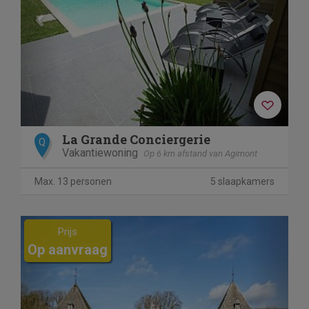
La Grande Conciergerie
Q
Vakantiewoning
Op 6 km afstand van Agimont
Max. 13 personen
5 slaapkamers
Previous
Next
Prijs
Op aanvraag