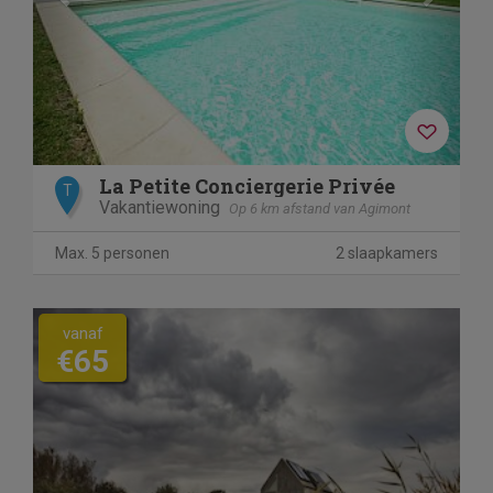
La Petite Conciergerie Privée
T
Vakantiewoning
Op 6 km afstand van Agimont
Max. 5 personen
2 slaapkamers
vanaf
€65