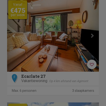
Previous
Next
Vanaf
€475
per week
Ecarlate 27
F
Vakantiewoning
Op 4 km afstand van Agimont
Max. 6 personen
3 slaapkamers
Previous
Next