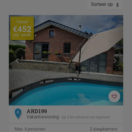
Sorteer op
Previous
Next
Vanaf
€452
per week
ARD199
A
Vakantiewoning
Op 2 km afstand van Agimont
Max. 4 personen
2 slaapkamers