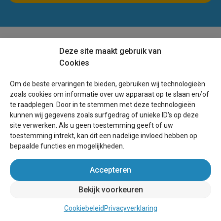
Deze site maakt gebruik van
Cookies
Om de beste ervaringen te bieden, gebruiken wij technologieën
Boek direct bij de eigenaar!
zoals cookies om informatie over uw apparaat op te slaan en/of
te raadplegen. Door in te stemmen met deze technologieën
kunnen wij gegevens zoals surfgedrag of unieke ID's op deze
site verwerken. Als u geen toestemming geeft of uw
toestemming intrekt, kan dit een nadelige invloed hebben op
bepaalde functies en mogelijkheden.
Over Belgie-vakantiehuis.be
Accepteren
Helpdesk
Bekijk voorkeuren
Voorwaarden
Schoolvakanties
Cookiebeleid
Privacyverklaring