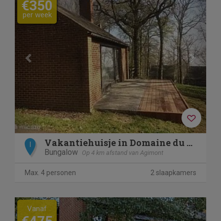
€350
per week
Vakantiehuisje in Domaine du Bonsoy
I
Bungalow
Op 4 km afstand van Agimont
Max. 4 personen
2 slaapkamers
Previous
Next
Vanaf