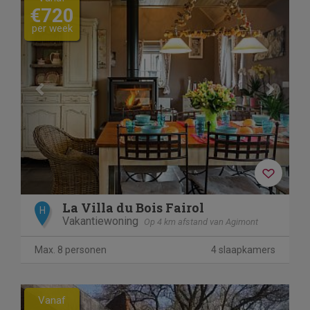
€720
per week
La Villa du Bois Fairol
H
Vakantiewoning
Op 4 km afstand van Agimont
Max. 8 personen
4 slaapkamers
Previous
Next
Vanaf