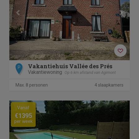
Vakantiehuis Vallée des Prés
P
Vakantiewoning
Op 6 km afstand van Agimont
Max. 8 personen
4 slaapkamers
Previous
Next
Vanaf
€1395
per week