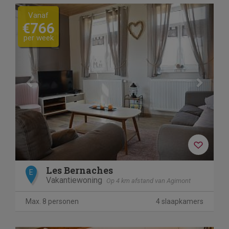
Previous
Next
Vanaf
€766
per week
Les Bernaches
E
Vakantiewoning
Op 4 km afstand van Agimont
Max. 8 personen
4 slaapkamers