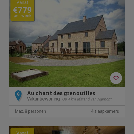
Vanaf
€779
per week
Au chant des grenouilles
G
Vakantiewoning
Op 4 km afstand van Agimont
Max. 8 personen
4 slaapkamers
Previous
Next
Vanaf