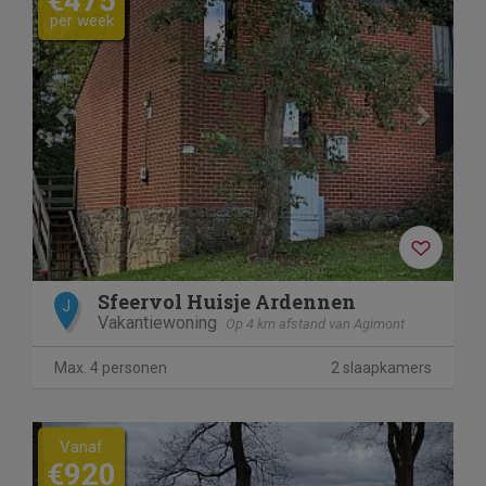
€475
per week
Sfeervol Huisje Ardennen
J
Vakantiewoning
Op 4 km afstand van Agimont
Max. 4 personen
2 slaapkamers
Previous
Next
Vanaf
€920