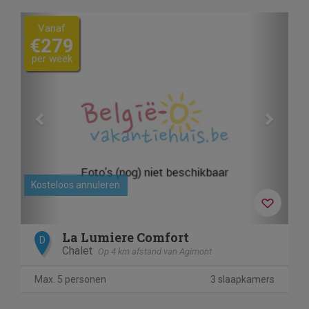
Previous
Next
Vanaf
€279
per week
Kosteloos annuleren
La Lumiere Comfort
D
Chalet
Op 4 km afstand van Agimont
Max. 5 personen
3 slaapkamers