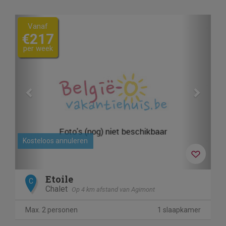
Previous
Next
Vanaf
€217
per week
Kosteloos annuleren
Etoile
C
Chalet
Op 4 km afstand van Agimont
Max. 2 personen
1 slaapkamer