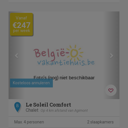
Previous
Next
Vanaf
€247
per week
Kosteloos annuleren
Le Soleil Comfort
B
Chalet
Op 4 km afstand van Agimont
Max. 4 personen
2 slaapkamers