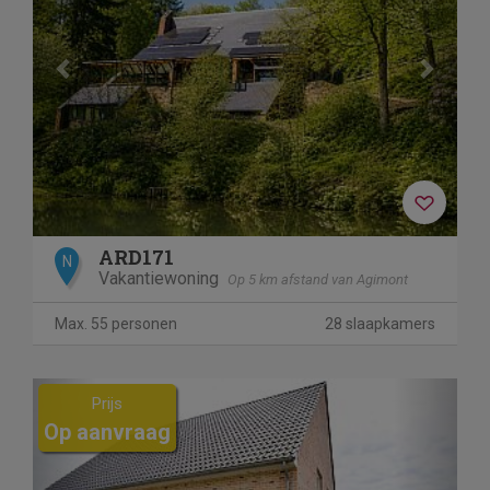
ARD171
N
Vakantiewoning
Op 5 km afstand van Agimont
Max. 55 personen
28 slaapkamers
Previous
Next
Prijs
Op aanvraag