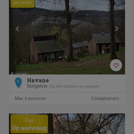
per week
Havane
K
Bungalow
Op 4 km afstand van Agimont
Max. 6 personen
3 slaapkamers
Previous
Next
Prijs
Op aanvraag