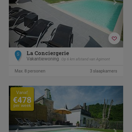
La Conciergerie
S
Vakantiewoning
Op 6 km afstand van Agimont
Max. 8 personen
3 slaapkamers
Previous
Next
Vanaf
€478
per week