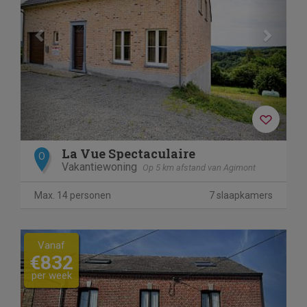
La Vue Spectaculaire
O
Vakantiewoning
Op 5 km afstand van Agimont
Max. 14 personen
7 slaapkamers
Previous
Next
Vanaf
€832
per week