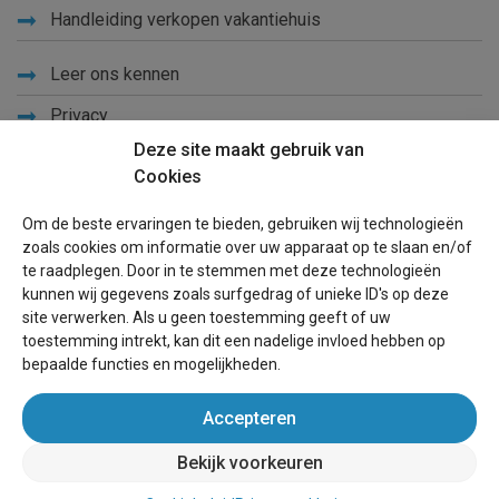
Handleiding verkopen vakantiehuis
Leer ons kennen
Privacy
Deze site maakt gebruik van
Links
Cookies
Sitemap
Om de beste ervaringen te bieden, gebruiken wij technologieën
Blog
zoals cookies om informatie over uw apparaat op te slaan en/of
te raadplegen. Door in te stemmen met deze technologieën
Voor eigenaren
kunnen wij gegevens zoals surfgedrag of unieke ID's op deze
site verwerken. Als u geen toestemming geeft of uw
Een advertentie plaatsen
toestemming intrekt, kan dit een nadelige invloed hebben op
bepaalde functies en mogelijkheden.
Inloggen
Accepteren
Succesvol verhuren vakantiewoning
Bekijk voorkeuren
wereldvakantiehuis.be
(vakantiehuizen wereldwijd)