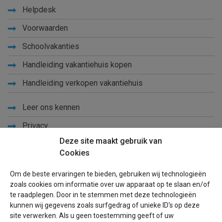
Helpdesk
Voorwaarden
Schoolvakanties
Handleiding vakantiehuis kopen
Handleiding verkopen vakantiehuis
Leer ons kennen
Privacy
Deze site maakt gebruik van
Links
Cookies
Sitemap
Om de beste ervaringen te bieden, gebruiken wij technologieën
Blog
zoals cookies om informatie over uw apparaat op te slaan en/of
te raadplegen. Door in te stemmen met deze technologieën
Voor eigenaren
kunnen wij gegevens zoals surfgedrag of unieke ID's op deze
site verwerken. Als u geen toestemming geeft of uw