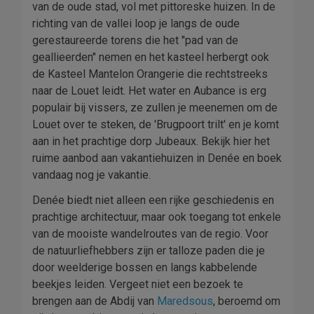
van de oude stad, vol met pittoreske huizen. In de
richting van de vallei loop je langs de oude
gerestaureerde torens die het "pad van de
geallieerden" nemen en het kasteel herbergt ook
de Kasteel Mantelon Orangerie die rechtstreeks
naar de Louet leidt. Het water en Aubance is erg
populair bij vissers, ze zullen je meenemen om de
Louet over te steken, de 'Brugpoort trilt' en je komt
aan in het prachtige dorp Jubeaux. Bekijk hier het
ruime aanbod aan vakantiehuizen in Denée en boek
vandaag nog je vakantie.
Denée biedt niet alleen een rijke geschiedenis en
prachtige architectuur, maar ook toegang tot enkele
van de mooiste wandelroutes van de regio. Voor
de natuurliefhebbers zijn er talloze paden die je
door weelderige bossen en langs kabbelende
beekjes leiden. Vergeet niet een bezoek te
brengen aan de Abdij van
Maredsous
, beroemd om