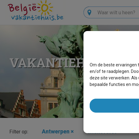
Zoeken
VAKANTIEHUIZEN 
Om de beste ervaringen t
en/of te raadplegen. Doo
deze site verwerken. Als
bepaalde functies en mog
Antwerpen
×
Wiekevorst
×
T
Filter op: