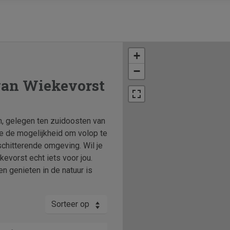
+
−
van Wiekevorst
n, gelegen ten zuidoosten van
je de mogelijkheid om volop te
schitterende omgeving. Wil je
evorst echt iets voor jou.
n genieten in de natuur is
Sorteer op