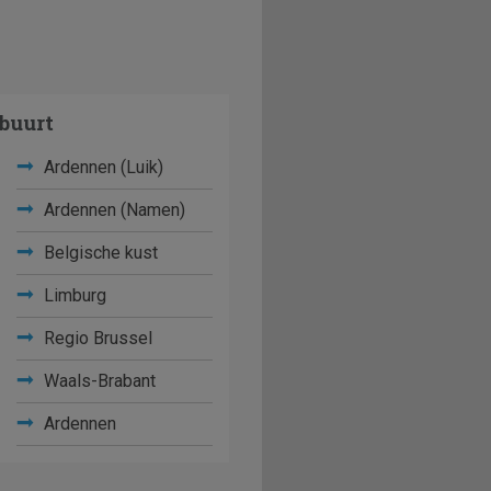
buurt
Ardennen (Luik)
Ardennen (Namen)
Belgische kust
Limburg
Regio Brussel
Waals-Brabant
Ardennen