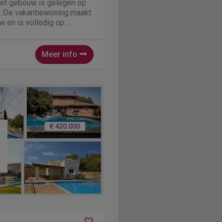
t gebouw is gelegen op
e. De vakantiewoning maakt
w en is volledig op
ok een eigen tuintje en
De vakantiewoning is
6 personen. Wij...
Meer info