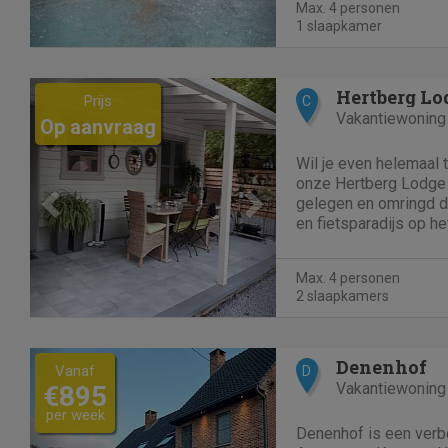
Max. 4 personen
ontspannend of recreat
1 slaapkamer
Previous
Next
Hertberg Lo
Prijs
C
Vakantiewoning
Op aanvraag
Wil je even helemaal 
onze Hertberg Lodge i
gelegen en omringd d
en fietsparadijs op he
provincies (Antwerpe
Limburg). ONZE TROEV
Max. 4 personen
betaalbaar ! inclusief..
2 slaapkamers
Previous
Next
Denenhof
Vanaf
D
Vakantiewoning
€895
per week
Denenhof is een verb