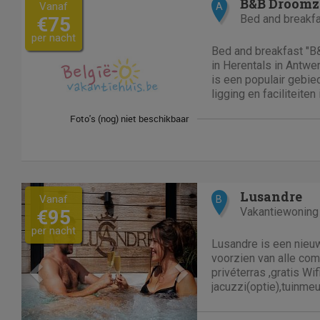
B&B Droomz
Vanaf
A
Bed and breakf
€75
per nacht
Bed and breakfast "B
in Herentals in Antwe
is een populair gebied
ligging en faciliteit
geliefde accommodati
B&B Droomzoet is gev
boerderij van meer dan
Previous
Next
Lusandre
Vanaf
B
Vakantiewoning
€95
per nacht
Lusandre is een nieu
voorzien van alle co
privéterras ,gratis Wifi
jacuzzi(optie),tuinme
Zakenmensen zullen h
waarderen maar is oo