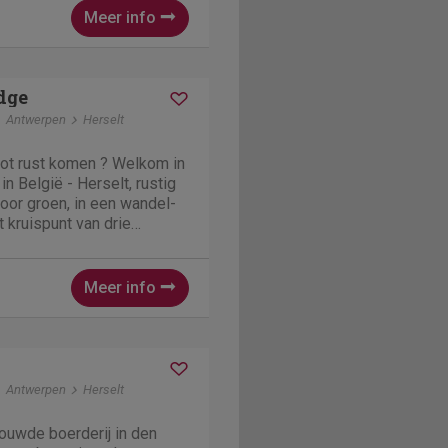
ief verblijf.
Meer info
dge
Antwerpen
Herselt
tot rust komen ? Welkom in
n België - Herselt, rustig
oor groen, in een wandel-
t kruispunt van drie
n, Vlaams-Brabant en
EN : Alle luxe én
.
Meer info
Antwerpen
Herselt
ouwde boerderij in den