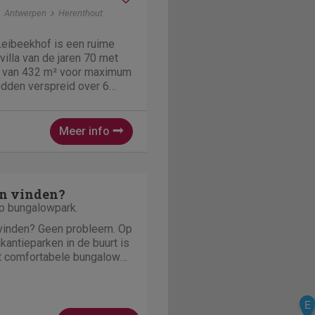
Antwerpen
Herenthout
Leibeekhof is een ruime
illa van de jaren 70 met
 van 432 m² voor maximum
edden verspreid over 6
amer met 2 slaapzetels
er is er hier nog een
 60 personen. De...
Meer info
n vinden?
op bungalowpark.
 vinden? Geen probleem. Op
kantieparken in de buurt is
t comfortabele bungalows
aan het water of in het bos.
E