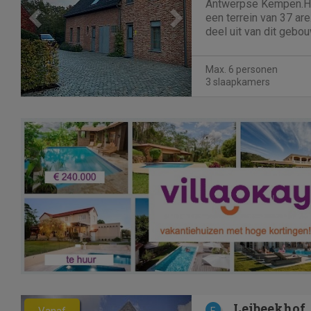
Antwerpse Kempen.He
een terrein van 37 ar
deel uit van dit gebou
zichzelf staand met o
eigen parkeerplaats. 
Max. 6 personen
beschikbaar voor max. 
3 slaapkamers
Previous
Next
Leibeekhof
Vanaf
E