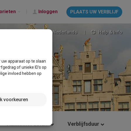
orieten
Inloggen
PLAATS UW VERBLIJF
Nederlands
Help & Info
r uw apparaat op te slaan
fgedrag of unieke ID's op
lige invloed hebben op
jk voorkeuren
Aankomst datum
Verblijfsduur