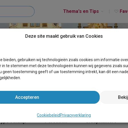
Thema's en Tips
Fav
Deze site maakt gebruik van Cookies
WIEKEVORST
e bieden, gebruiken wij technologieën zoals cookies om informatie ove
r in te stemmen met deze technologieën kunnen wij gegevens zoals sur
 u geen toestemming geeft of uw toestemming intrekt, kan dit een nade
elijkheden.
Accepteren
Beki
Cookiebeleid
Privacyverklaring
ype verblijf
Personen
Slaapkamers