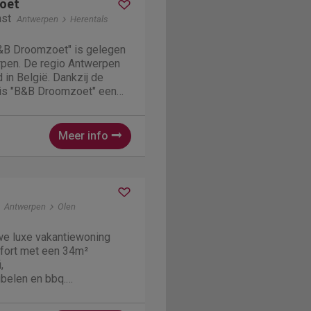
oet
ast
Antwerpen
Herentals
&B Droomzoet" is gelegen
rpen. De regio Antwerpen
 in België. Dankzij de
en is "B&B Droomzoet" een
e bij vakantiegangers.
estigd in een voormalige
 100...
Meer info
Antwerpen
Olen
we luxe vakantiewoning
mfort met een 34m²
,
ubelen en bbq.
et comfort weten te
k ideaal voor een