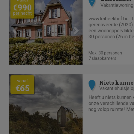
Vakantiewoning
€990
per nacht
www.leibeekhof.be : 
gerenoveerde (2020) v
een woonoppervlakte
30 personen (26 in b
kamers en een 7de k
voor 4 personen) Verd
Max. 30 personen
polyvalente zaal voor
7 slaapkamers
vanaf
Niets kunne
€65
Vakantiehuisje 
Heeft u niets kunnen
onze verschillende va
nog volop ruimte! Me
en luxe villa's direct 
En niet duur!