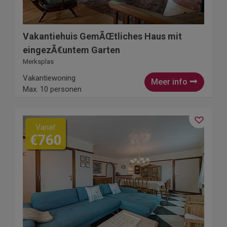
Vakantiehuis GemÃŒtliches Haus mit
eingezÃ€untem Garten
Merksplas
Vakantiewoning
Meer info
Max. 10 personen
Vanaf
€760