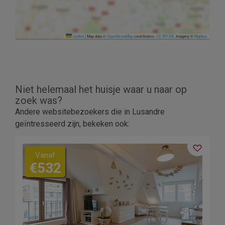
Leaflet
|
Map data ©
OpenStreetMap
contributors,
CC-BY-SA
, Imagery ©
Mapbox
Niet helemaal het huisje waar u naar op
zoek was?
Andere websitebezoekers die in Lusandre
geïntresseerd zijn, bekeken ook:
Vanaf
€532