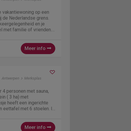
ke vakantiewoning op een
ij de Nederlandse grens.
rkeergelegenheid en je
el met familie of vrienden.
derachtig dorpje, vooral in
chtige natuur en landelijke
Meer info
Antwerpen
Merksplas
or 4 personen met sauna,
ein ( 3 ha) met
isje heeft een ingerichte
n eettafel met 6 stoelen. In
zich ook de sauna, na de
n bij de houtkachel. Buiten
..
Meer info