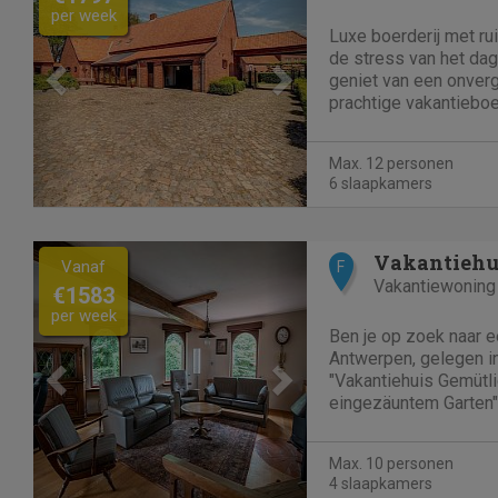
per week
Luxe boerderij met ru
de stress van het dage
geniet van een onverge
prachtige vakantieboe
personen is dit de pe
en families. De ruime
Max. 12 personen
onder andere over...
6 slaapkamers
Previous
Next
Vanaf
F
Vakantiewoning
€1583
per week
Ben je op zoek naar e
Antwerpen, gelegen in
"Vakantiehuis Gemütl
eingezäuntem Garten"
jou. De "Vakantiehuis
eingezäuntem Garten"
Max. 10 personen
gelegen in Merksplas om 
4 slaapkamers
een...