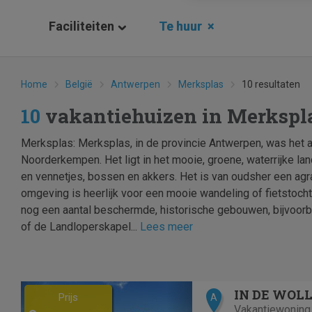
Faciliteiten
Te huur
×
Home
België
Antwerpen
Merksplas
10 resultaten
10
vakantiehuizen in Merkspl
Merksplas: Merksplas, in de provincie Antwerpen, was het a
Noorderkempen. Het ligt in het mooie, groene, waterrijke la
en vennetjes, bossen en akkers. Het is van oudsher een ag
omgeving is heerlijk voor een mooie wandeling of fietstocht. 
nog een aantal beschermde, historische gebouwen, bijvoorb
of de Landloperskapel...
Lees meer
Previous
Next
Prijs
A
Vakantiewoning