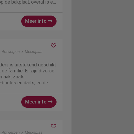
 de bakplaat. overal is er
wandelingen maken,
elf een mountainbikeroute
Meer info
Antwerpen
Merksplas
erij is uitstekend geschikt
de familie. Er zijn diverse
rmaak, zoals
e-boules en darts, en de
aal om de dag ontspannen
elfgemaakt ontbijtje. In de
as kun...
Meer info
Antwerpen
Merksplas