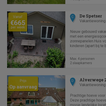
Previous
Next
De Spetser
Vanaf
C
Vakantiewoning
€665
per week
Nieuw gebouwd vakan
met een energiesqco
zonnepanelen.Huis vo
kinderen (apart bij t
frigo en diepvries, do
bonenkoffiemachine, 
Max. 4 personen
handmixer, oven.Tafel 
2 slaapkamers
en...
Previous
Next
Alverwege 
Prijs
D
Vakantiewoning
Op aanvraag
Prachtige hoeve voor
Deze prachtige hoeve 
mooie landelijke locat