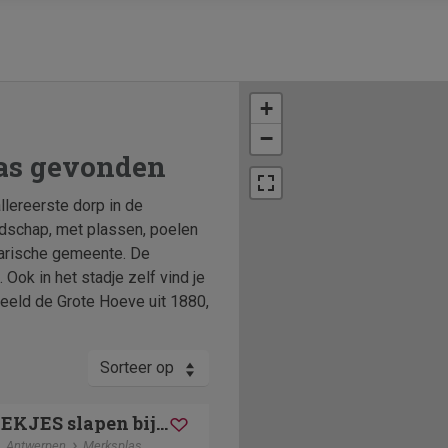
+
−
as gevonden
llereerste dorp in de
ndschap, met plassen, poelen
rarische gemeente. De
Ook in het stadje zelf vind je
eeld de Grote Hoeve uit 1880,
Sorteer op
IN DE WOLLEKJES slapen bij of tussen de schapen
Antwerpen
Merksplas