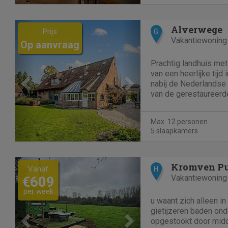
Previous
Next
Alverwege
Prijs
G
Vakantiewoning
Op aanvraag
Prachtig landhuis met
van een heerlijke tijd 
nabij de Nederlandse 
van de gerestaureerd
uitgeruste keuken en 
voor gezellige avondj
Max. 12 personen
Alle...
5 slaapkamers
Previous
Next
Kromven Pu
Vanaf
H
Vakantiewoning
€609
per week
u waant zich alleen in
gietijzeren baden ond
opgestookt door middel