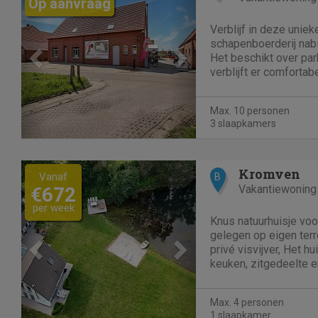
Op aanvraag
Verblijf in deze unie
schapenboerderij nab
Het beschikt over pa
verblijft er comfortab
Merksplas is een schil
trek vanwege haar pra
Max. 10 personen
omgeving....
3 slaapkamers
Previous
Next
Kromven
Vanaf
B
Vakantiewoning
€672
per week
Knus natuurhuisje vo
gelegen op eigen terr
privé visvijver, Het hu
keuken, zitgedeelte e
de badkamer bevindt 
sauna, kan je uitruste
Max. 4 personen
zijn diverse terrassen.
1 slaapkamer