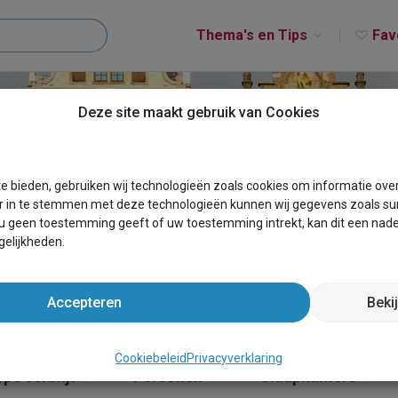
Thema's en Tips
Fav
Deze site maakt gebruik van Cookies
MERKSPLAS
e bieden, gebruiken wij technologieën zoals cookies om informatie ove
r in te stemmen met deze technologieën kunnen wij gegevens zoals sur
 u geen toestemming geeft of uw toestemming intrekt, kan dit een nade
elijkheden.
Accepteren
Beki
Cookiebeleid
Privacyverklaring
pe verblijf
Personen
Slaapkamers