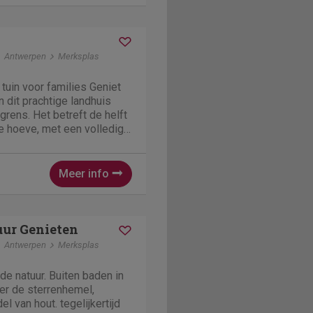
Antwerpen
Merksplas
 tuin voor families Geniet
in dit prachtige landhuis
grens. Het betreft de helft
e hoeve, met een volledig
een ruime recreatieruimte ,
es met de hele groep.
Meer info
ur Genieten
Antwerpen
Merksplas
 de natuur. Buiten baden in
er de sterrenhemel,
 van hout. tegelijkertijd