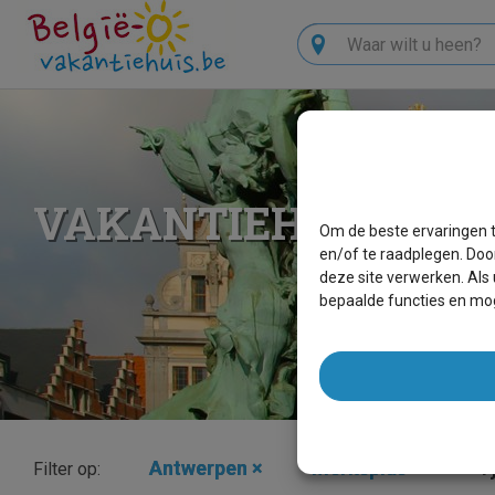
Zoeken
VAKANTIEHUIZEN 
Om de beste ervaringen t
en/of te raadplegen. Doo
deze site verwerken. Als
bepaalde functies en mog
Antwerpen
×
Merksplas
×
Ty
Filter op: