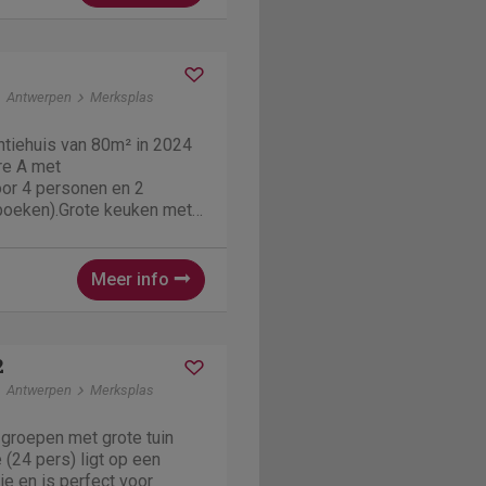
Antwerpen
Merksplas
tiehuis van 80m² in 2024
re A met
or 4 personen en 2
e boeken).Grote keuken met
lcegusto koffiezet en
vaatwasser, waterkoker,
met 4 (6) stoelen, zetel, tv
Meer info
2
Antwerpen
Merksplas
 groepen met grote tuin
(24 pers) ligt op een
ie en is perfect voor