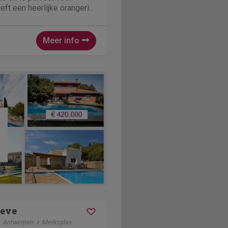
ft een heerlijke orangerie
tje kunt " sjotteren" .
k bij het haardvuur. Geniet
Meer info
eve
Antwerpen
Merksplas