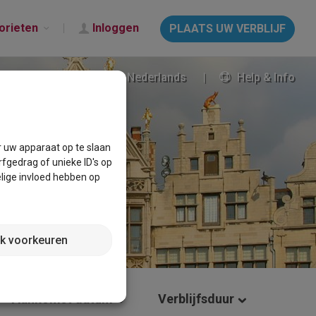
orieten
Inloggen
PLAATS UW VERBLIJF
Nederlands
Help & Info
r uw apparaat op te slaan
fgedrag of unieke ID's op
lige invloed hebben op
jk voorkeuren
Aankomst datum
Verblijfsduur