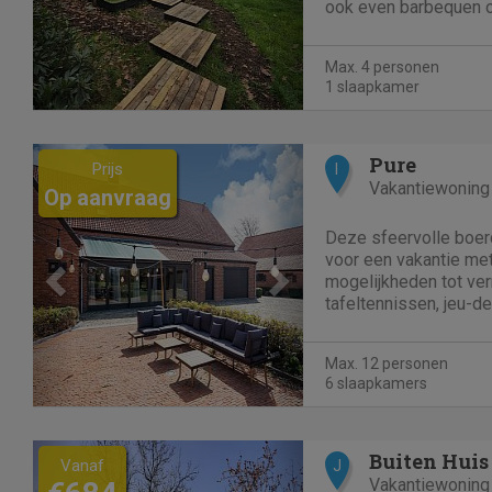
ook even barbequen op
Natuur, u kan mooie 
foetstochten, er is z
Max. 4 personen
vlakbij. Hou je...
1 slaapkamer
Previous
Next
Pure
Prijs
I
Vakantiewoning
Op aanvraag
Deze sfeervolle boerd
voor een vakantie met 
mogelijkheden tot ve
tafeltennissen, jeu-d
omheinde tuin is ide
te beginnen met een z
Max. 12 personen
omgeving van Merkspl
6 slaapkamers
Previous
Next
Buiten Huis
Vanaf
J
Vakantiewoning