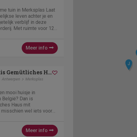
ime tuin in Merksplas Laat
lijkse leven achter je en
telijk verblijf in deze
rderij. Met ruimte voor 12
rfecte plek voor vrienden
 omheinde tuin beschikt
Meer info
J
Vakantiehuis Gemütliches Haus mit eingezäuntem Garten
Antwerpen
Merksplas
en mooi huisje in
 België? Dan is
iches Haus mit
 misschien wel iets voor
 Gemütliches Haus mit
 is een fijne accommodatie
precies te zijn. Dit is
Meer info