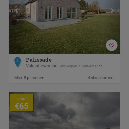
Palissade
I
Vakantiewoning
Antwerpen
Sint-Amands
Max. 8 personen
4 slaapkamers
vanaf
€65