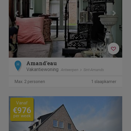
Amand'eau
H
Vakantiewoning
Antwerpen
Sint-Amands
Max. 2 personen
1 slaapkamer
Previous
Next
Vanaf
€976
per week