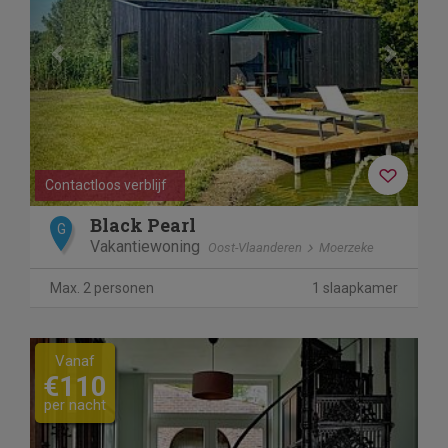
Contactloos verblijf
Black Pearl
G
Vakantiewoning
Oost-Vlaanderen
Moerzeke
Max. 2 personen
1 slaapkamer
Previous
Next
Vanaf
€110
per nacht