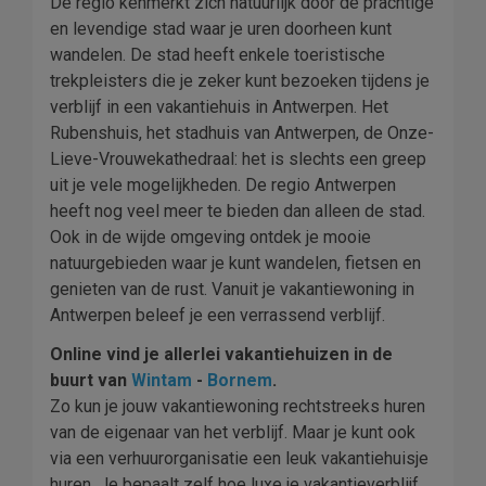
De regio kenmerkt zich natuurlijk door de prachtige
en levendige stad waar je uren doorheen kunt
wandelen. De stad heeft enkele toeristische
trekpleisters die je zeker kunt bezoeken tijdens je
verblijf in een vakantiehuis in Antwerpen. Het
Rubenshuis, het stadhuis van Antwerpen, de Onze-
Lieve-Vrouwekathedraal: het is slechts een greep
uit je vele mogelijkheden. De regio Antwerpen
heeft nog veel meer te bieden dan alleen de stad.
Ook in de wijde omgeving ontdek je mooie
natuurgebieden waar je kunt wandelen, fietsen en
genieten van de rust. Vanuit je vakantiewoning in
Antwerpen beleef je een verrassend verblijf.
Online vind je allerlei vakantiehuizen in de
buurt van
Wintam
-
Bornem
.
Zo kun je jouw vakantiewoning rechtstreeks huren
van de eigenaar van het verblijf. Maar je kunt ook
via een verhuurorganisatie een leuk vakantiehuisje
huren. Je bepaalt zelf hoe luxe je vakantieverblijf