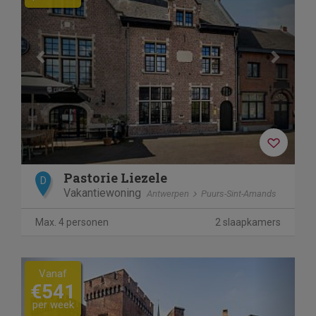
Pastorie Liezele
D
Vakantiewoning
Antwerpen
Puurs-Sint-Amands
Max. 4 personen
2 slaapkamers
Previous
Next
Vanaf
€541
per week