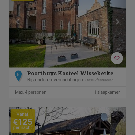
Poorthuys Kasteel Wissekerke
E
Bijzondere overnachtingen
Oost-Vlaanderen
Kruibeke
Max. 4 personen
1 slaapkamer
Previous
Next
Vanaf
€125
per nacht