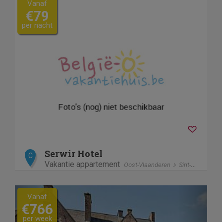
Vanaf
€79
per nacht
Serwir Hotel
C
Vakantie appartement
Oost-Vlaanderen
Sint-Niklaas
Previous
Next
Vanaf
€766
per week