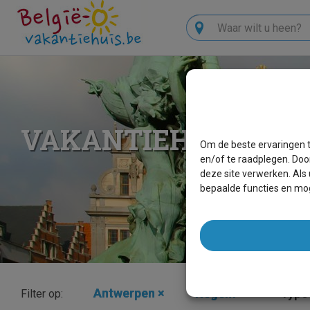
Zoeken
VAKANTIEHUIZEN I
Om de beste ervaringen t
en/of te raadplegen. Doo
deze site verwerken. Als
bepaalde functies en mog
Antwerpen
×
Itegem
×
Type 
Filter op: