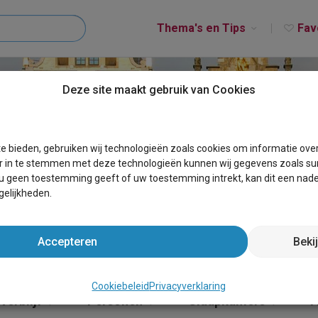
Thema's en Tips
Fav
Deze site maakt gebruik van Cookies
TEGEM
e bieden, gebruiken wij technologieën zoals cookies om informatie ove
r in te stemmen met deze technologieën kunnen wij gegevens zoals sur
 u geen toestemming geeft of uw toestemming intrekt, kan dit een nade
elijkheden.
Accepteren
Beki
Cookiebeleid
Privacyverklaring
verblijf
Personen
Slaapkamers