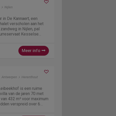
Nijlen
r in De Kannaert, een
chalet verscholen aan het
 zandweg in Nijlen, pal
uurreservaat Kesselse
omgeving is perfect voor
tilte, eenvoud en een diepe
r....
Meer info
Antwerpen
Herenthout
Leibeekhof is een ruime
illa van de jaren 70 met
 van 432 m² voor maximum
edden verspreid over 6
amer met 2 slaapzetels
er is er hier nog een