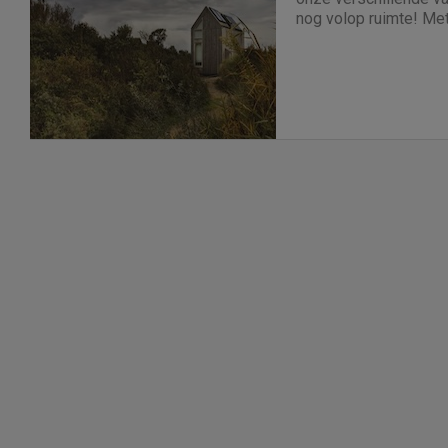
nog volop ruimte! Me
en luxe villa's direct 
En niet duur!