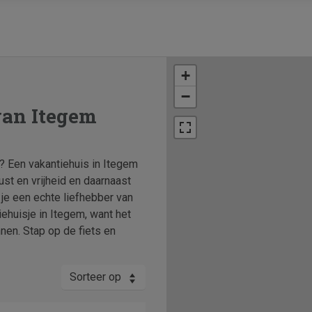
+
−
van Itegem
? Een vakantiehuis in Itegem
ust en vrijheid en daarnaast
 je een echte liefhebber van
ehuisje in Itegem, want het
en. Stap op de fiets en
Sorteer op