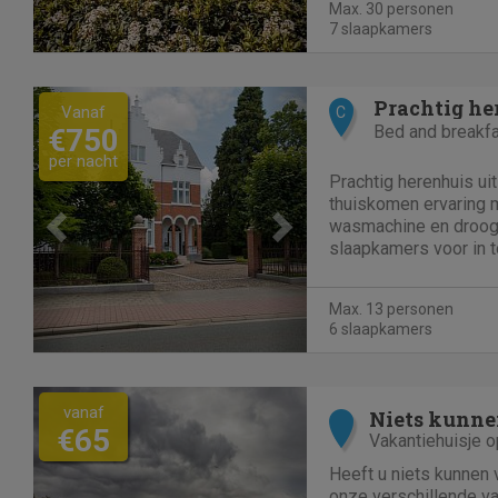
Max. 30 personen
polyvalente zaal voor
7 slaapkamers
Previous
Next
Prachtig he
Vanaf
C
Bed and breakf
€750
per nacht
Prachtig herenhuis uit
thuiskomen ervaring 
wasmachine en droogka
slaapkamers voor in t
er een sauna, een bilja
pingpongtafel en een
Max. 13 personen
zonneterras en een mo
6 slaapkamers
vanaf
Niets kunne
€65
Vakantiehuisje 
Heeft u niets kunnen
onze verschillende va