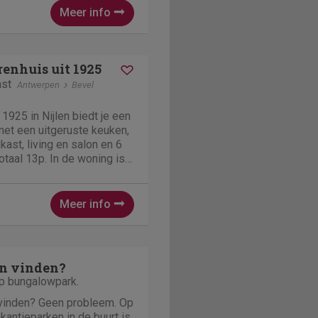
 60 personen. De...
Meer info
renhuis uit 1925
ast
Antwerpen
Bevel
 1925 in Nijlen biedt je een
met een uitgeruste keuken,
st, living en salon en 6
otaal 13p. In de woning is
rt vrij spel, een
 petanquebaan. En een
oie...
Meer info
n vinden?
op bungalowpark.
 vinden? Geen probleem. Op
kantieparken in de buurt is