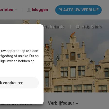
orieten
Inloggen
PLAATS UW VERBLIJF
Nederlands
Help & Info
r uw apparaat op te slaan
fgedrag of unieke ID's op
lige invloed hebben op
jk voorkeuren
Aankomst datum
Verblijfsduur