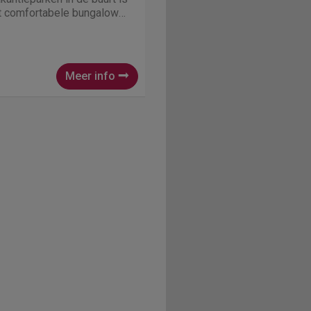
t comfortabele bungalows
aan het water of in het bos.
Meer info