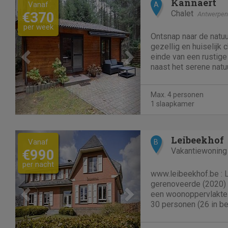
Previous
Next
Kannaert
Vanaf
A
Chalet
€370
Antwerpen
per week
Ontsnap naar de natuu
gezellig en huiselijk 
einde van een rustige
naast het serene nat
Heide. Deze rustige 
wie op zoek is naar s
Max. 4 personen
verbinding met de natuu
1 slaapkamer
Previous
Next
Leibeekhof
Vanaf
B
Vakantiewoning
€990
per nacht
www.leibeekhof.be : 
gerenoveerde (2020) v
een woonoppervlakte
30 personen (26 in b
kamers en een 7de k
voor 4 personen) Verd