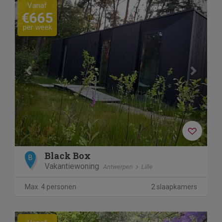
Previous
Next
Vanaf
€665
per week
Black Box
B
Vakantiewoning
Antwerpen
Lille
Max. 4 personen
2 slaapkamers
Previous
Next