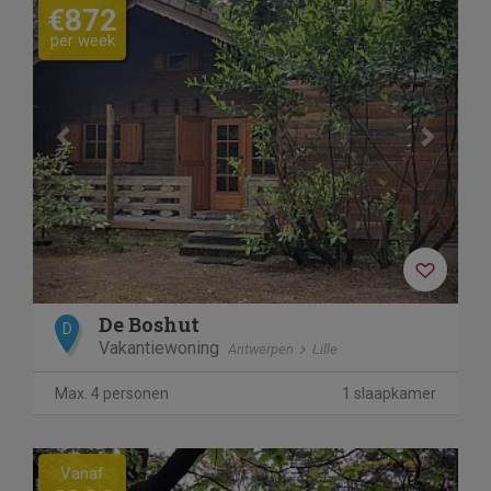
€872
per week
De Boshut
D
Vakantiewoning
Antwerpen
Lille
Max. 4 personen
1 slaapkamer
Previous
Next
Vanaf