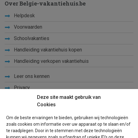
Over Belgie-vakantiehuis.be
Helpdesk
Voorwaarden
Schoolvakanties
Handleiding vakantiehuis kopen
Handleiding verkopen vakantiehuis
Leer ons kennen
Privacy
Deze site maakt gebruik van
Links
Cookies
Sitemap
Om de beste ervaringen te bieden, gebruiken wij technologieën
Blog
zoals cookies om informatie over uw apparaat op te slaan en/of
te raadplegen. Door in te stemmen met deze technologieën
kunnen wij gegevens zoals surfgedrag of unieke ID's op deze