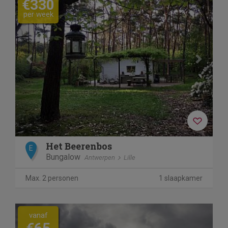
€330
per week
Het Beerenbos
E
Bungalow
Antwerpen
Lille
Max. 2 personen
1 slaapkamer
vanaf