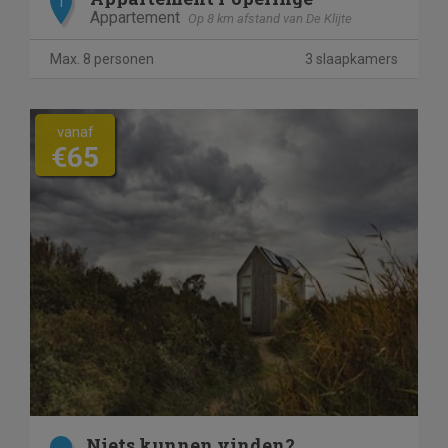
T
Appartement
Op 8 km afstand van De Klijte
Max. 8 personen
3 slaapkamers
vanaf
€65
Niets kunnen vinden?