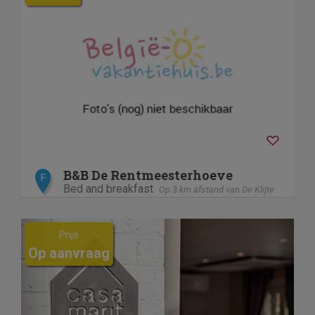
B&B De Rentmeesterhoeve
F
Bed and breakfast
Op 3 km afstand van De Klijte
Previous
Next
Prijs
Op aanvraag