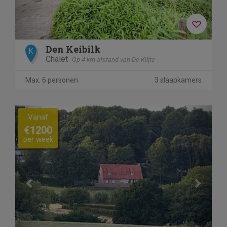
Den Keibilk
K
Chalet
Op 4 km afstand van De Klijte
Max. 6 personen
3 slaapkamers
Previous
Next
Vanaf
€1200
per week