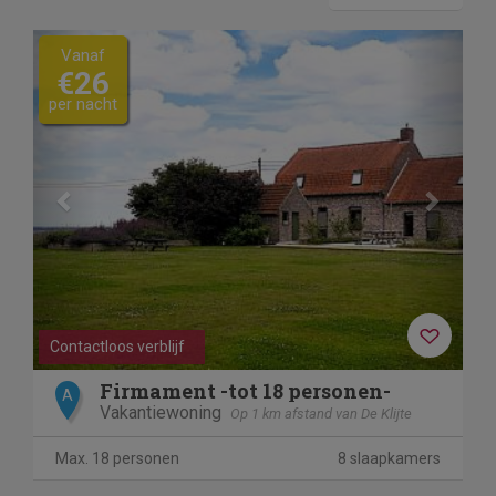
Previous
Next
Vanaf
€26
per nacht
Contactloos verblijf
Firmament -tot 18 personen-
A
Vakantiewoning
Op 1 km afstand van De Klijte
Max. 18 personen
8 slaapkamers