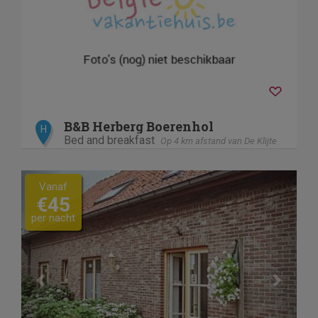
B&B Herberg Boerenhol
H
Bed and breakfast
Op 4 km afstand van De Klijte
Previous
Next
Vanaf
€45
per nacht