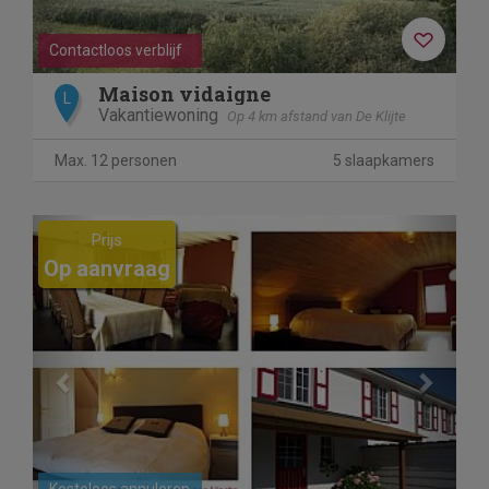
Contactloos verblijf
Maison vidaigne
L
Vakantiewoning
Op 4 km afstand van De Klijte
Max. 12 personen
5 slaapkamers
Previous
Next
Prijs
Op aanvraag
Kosteloos annuleren