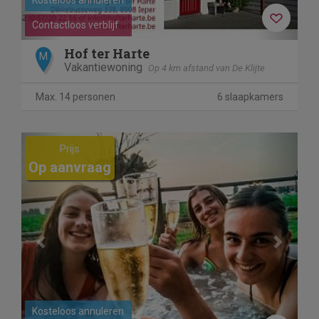
Contactloos verblijf
Hof ter Harte
M
Vakantiewoning
Op 4 km afstand van De Klijte
Max. 14 personen
6 slaapkamers
Previous
Next
Prijs
Op aanvraag
Kosteloos annuleren