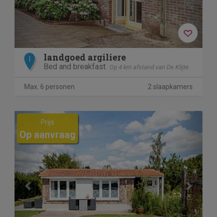
landgoed argiliere
I
Bed and breakfast
Op 4 km afstand van De Klijte
Max. 6 personen
2 slaapkamers
Previous
Next
Prijs
Op aanvraag