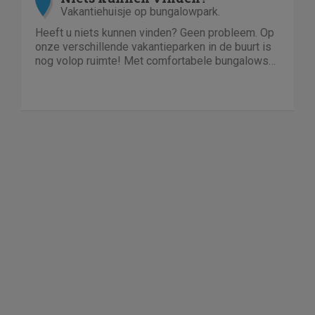
Vakantiehuisje op bungalowpark.
Heeft u niets kunnen vinden? Geen probleem. Op
onze verschillende vakantieparken in de buurt is
nog volop ruimte! Met comfortabele bungalows
en luxe villa's direct aan het water of in het bos.
En niet duur!