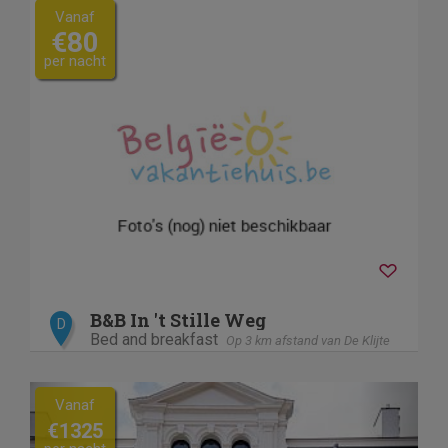
Vanaf
€80
per nacht
B&B In 't Stille Weg
D
Bed and breakfast
Op 3 km afstand van De Klijte
Previous
Next
Vanaf
€1325