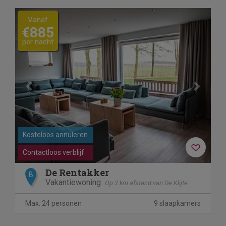
Previous
Next
Vanaf
€885
per nacht
Kosteloos annuleren
Contactloos verblijf
De Rentakker
B
Vakantiewoning
Op 2 km afstand van De Klijte
Max. 24 personen
9 slaapkamers