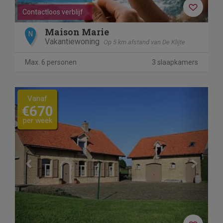
Contactloos verblijf
Maison Marie
N
Vakantiewoning
Op 5 km afstand van De Klijte
Max. 6 personen
3 slaapkamers
Previous
Next
Vanaf
€670
per week