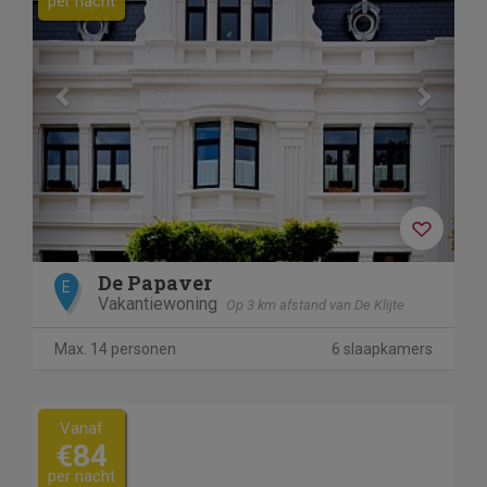
per nacht
De Papaver
E
Vakantiewoning
Op 3 km afstand van De Klijte
Max. 14 personen
6 slaapkamers
Vanaf
€84
per nacht