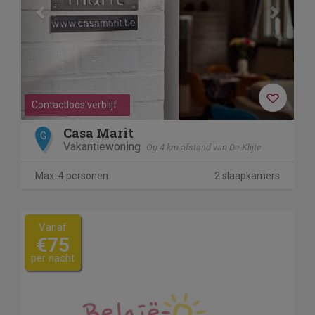
Contactloos verblijf
Casa Marit
G
Vakantiewoning
Op 4 km afstand van De Klijte
Max. 4 personen
2 slaapkamers
Vanaf
€75
per nacht