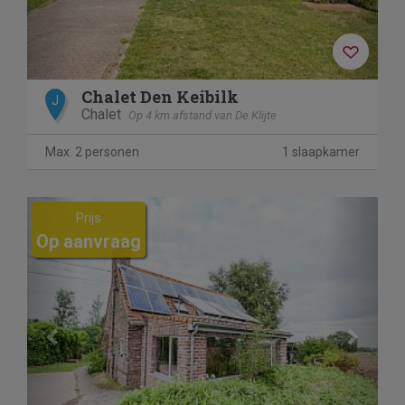
Chalet Den Keibilk
J
Chalet
Op 4 km afstand van De Klijte
Max. 2 personen
1 slaapkamer
Previous
Next
Prijs
Op aanvraag