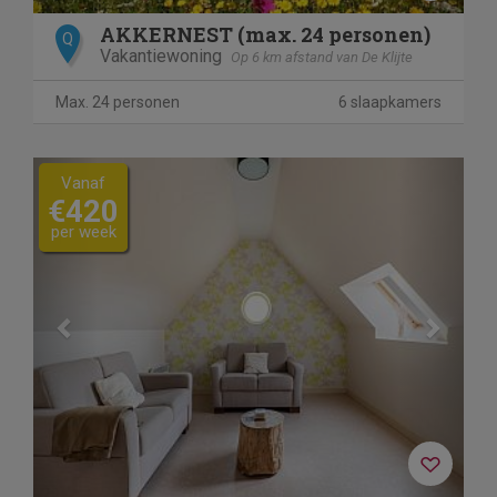
AKKERNEST (max. 24 personen)
Q
Vakantiewoning
Op 6 km afstand van De Klijte
Max. 24 personen
6 slaapkamers
Previous
Next
Vanaf
€420
per week