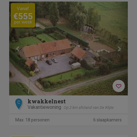
Previous
Next
Vanaf
€555
per week
kwakkelnest
C
Vakantiewoning
Op 2 km afstand van De Klijte
Max. 18 personen
6 slaapkamers