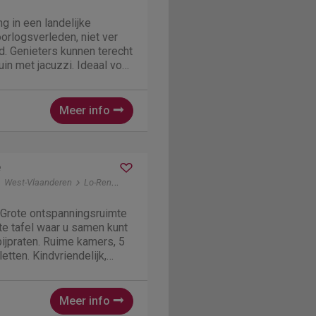
g in een landelijke
orlogsverleden, niet ver
. Genieters kunnen terecht
uin met jacuzzi. Ideaal voor
ebbers. Grote hobbyruimte
ijkheden.
Meer info
e
West-Vlaanderen
Lo-Reninge
 Grote ontspanningsruimte
ote tafel waar u samen kunt
ijpraten. Ruime kamers, 5
etten. Kindvriendelijk,
lein. Afgesloten
kasteel, tuin met pergola
..
Meer info