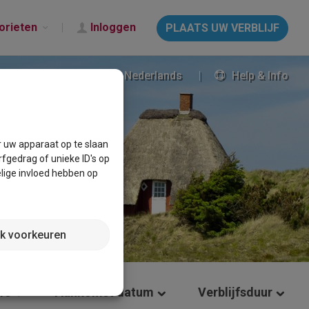
orieten
Inloggen
PLAATS UW VERBLIJF
Nederlands
Help & Info
r uw apparaat op te slaan
fgedrag of unieke ID's op
lige invloed hebben op
jk voorkeuren
rs
Aankomst datum
Verblijfsduur