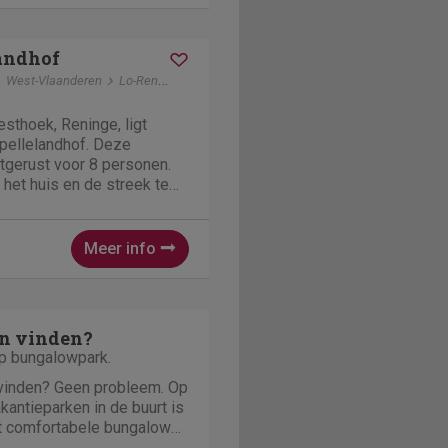
landhof
West-Vlaanderen
Lo-Reninge
esthoek, Reninge, ligt
ppellelandhof. Deze
itgerust voor 8 personen.
 het huis en de streek te
g heeft tal van faciliteiten
is biedt plaats aan acht
Meer info
n vinden?
op bungalowpark.
 vinden? Geen probleem. Op
kantieparken in de buurt is
t comfortabele bungalows
aan het water of in het bos.