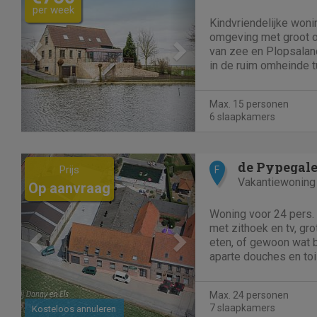
per week
Kindvriendelijke wonin
omgeving met groot o
van zee en Plopsaland
in de ruim omheinde t
sport- en natuurliefh
met tal van spelmogel
Max. 15 personen
6 slaapkamers
Previous
Next
de Pypegal
Prijs
F
Vakantiewoning
Op aanvraag
Woning voor 24 pers.
met zithoek en tv, gr
eten, of gewoon wat b
aparte douches en toil
zowel voor groot en k
binnenkoer met spring
Max. 24 personen
(barbecue). Overdekte.
7 slaapkamers
Kosteloos annuleren