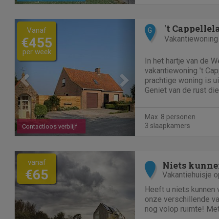
Previous
Next
't Cappelle
Vanaf
G
Vakantiewoning
€455
per week
In het hartje van de W
vakantiewoning 't Ca
prachtige woning is u
Geniet van de rust die
bieden heeft. De wonin
en is erg ruim. Het hu
Max. 8 personen
personen en is...
3 slaapkamers
Contactloos verblijf
vanaf
Niets kunne
€65
Vakantiehuisje 
Heeft u niets kunnen
onze verschillende va
nog volop ruimte! Me
en luxe villa's direct 