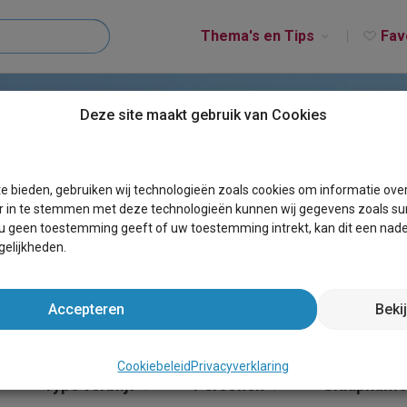
Thema's en Tips
Fav
Deze site maakt gebruik van Cookies
O-RENINGE
e bieden, gebruiken wij technologieën zoals cookies om informatie ove
r in te stemmen met deze technologieën kunnen wij gegevens zoals sur
 u geen toestemming geeft of uw toestemming intrekt, kan dit een nade
elijkheden.
Accepteren
Beki
Cookiebeleid
Privacyverklaring
×
Type verblijf
Personen
Slaapkame