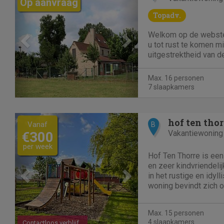
Op aanvraag
Topadv.
Welkom op de webste
u tot rust te komen mi
uitgestrektheid van d
IJzerstreek, dan bent 
adres. t Leeg Huys b
Max. 16 personen
aan voor een groep t
7 slaapkamers
inlichtingen zie:...
Previous
Next
hof ten thor
Vanaf
B
Vakantiewoning
€300
per week
Hof Ten Thorre is een
en zeer kindvriendeli
in het rustige en idyl
woning bevindt zich 
en beschikt over 4 k
personen, 2 comforta
Max. 15 personen
open...
4 slaapkamers
Contactloos verblijf