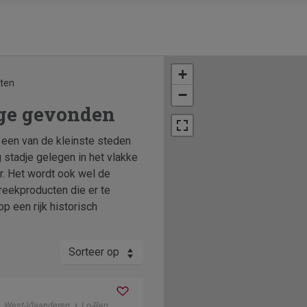
+
aten
−
ge gevonden
 een van de kleinste steden
g stadje gelegen in het vlakke
ur. Het wordt ook wel de
eekproducten die er te
p een rijk historisch
Sorteer op
West-Vlaanderen
Lo-Reninge