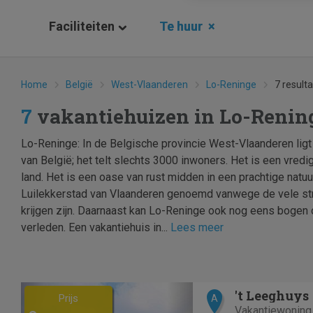
Faciliteiten
Te huur
×
Home
België
West-Vlaanderen
Lo-Reninge
7 result
7
vakantiehuizen in Lo-Renin
Lo-Reninge: In de Belgische provincie West-Vlaanderen ligt
van België; het telt slechts 3000 inwoners. Het is een vredi
land. Het is een oase van rust midden in een prachtige natu
Luilekkerstad van Vlaanderen genoemd vanwege de vele str
krijgen zijn. Daarnaast kan Lo-Reninge ook nog eens bogen o
verleden. Een vakantiehuis in...
Lees meer
Previous
Next
't Leeghuys
Prijs
A
Vakantiewoning