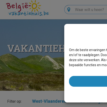
Zoeken
VAKANTIEHUIZEN L
Om de beste ervaringen t
en/of te raadplegen. Doo
deze site verwerken. Als
bepaalde functies en mog
West-Vlaanderen
×
Lo-Reninge
Filter op: