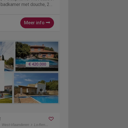
e badkamer met douche, 2
rging met frigo met vriesvak,
2 kamers met een dubbel
Meer info
g
West-Vlaanderen
Lo-Reninge