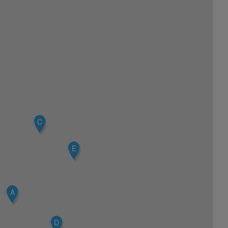
C
E
A
D