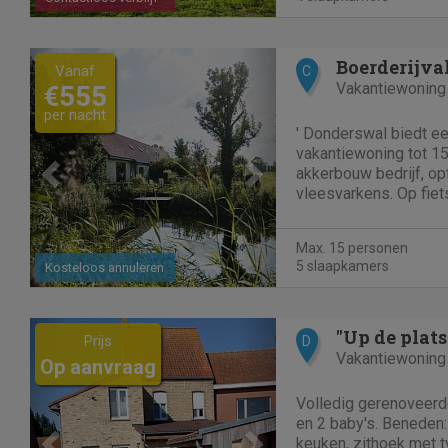
Previous
Next
Vanaf
C
Vakantiewoning
€555
per nacht
' Donderswal biedt ee
vakantiewoning tot 15
akkerbouw bedrijf, op
vleesvarkens. Op fiet
stadje Lo, 'pareltje' 
gastvrijheid, dichtbij 
Max. 15 personen
zorgen voor een...
5 slaapkamers
Kosteloos annuleren
Previous
Next
"Up de plats
Prijs
D
Vakantiewoning
Op aanvraag
Volledig gerenoveerd
en 2 baby's. Beneden:
keuken, zithoek met t