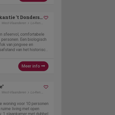
Boerderijvakantie 't Donderswal
West-Vlaanderen
Lo-Reninge
n sfeervol, comfortabele
 personen. Een biologisch
fok van jongvee en
safstand van het historisch
van de westhoek. De
de natuur, het weids uitzicht,
Meer info
e"
West-Vlaanderen
Lo-Reninge
e woning voor 10 personen
 ruime living met open
v, 1 slaapkamer met dubbel