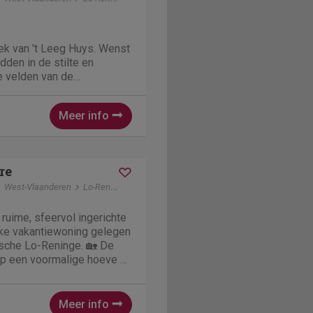
k van 't Leeg Huys. Wenst
dden in de stilte en
e velden van de
u bij ons aan het juiste
iedt accommodatie te huur
Meer info
ot 16 personen. Voor meer
re
West-Vlaanderen
Lo-Reninge
 ruime, sfeervol ingerichte
jke vakantiewoning gelegen
lische Lo-Reninge. 🏡 De
op een voormalige hoeve 🤠
amers voor max. 15
bel badkamers, een knusse
Meer info