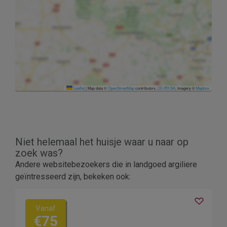
Leaflet
|
Map data ©
OpenStreetMap
contributors,
CC-BY-SA
, Imagery ©
Mapbox
Niet helemaal het huisje waar u naar op
zoek was?
Andere websitebezoekers die in landgoed argiliere
geïntresseerd zijn, bekeken ook:
Vanaf
€75