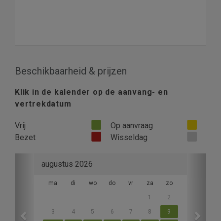
Beschikbaarheid & prijzen
Klik in de kalender op de aanvang- en
vertrekdatum
Vrij
Op aanvraag
Bezet
Wisseldag
Previous
Next
augustus 2026
ma
di
wo
do
vr
za
zo
1
2
3
4
5
6
7
8
9