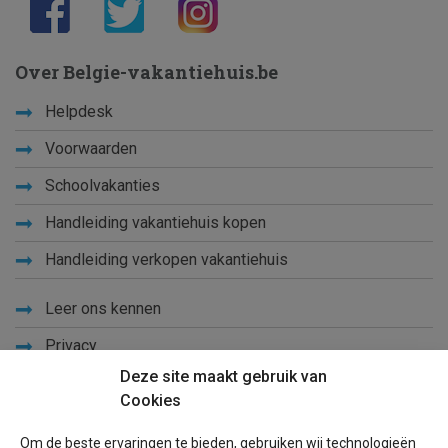
Over Belgie-vakantiehuis.be
Helpdesk
Voorwaarden
Schoolvakanties
Handleiding vakantiehuis kopen
Handleiding verkopen vakantiehuis
Leer ons kennen
Privacy
Deze site maakt gebruik van
Links
Cookies
Sitemap
Om de beste ervaringen te bieden, gebruiken wij technologieën