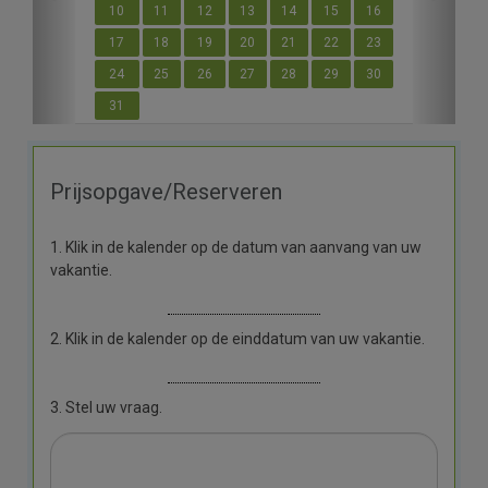
10
11
12
13
14
15
16
17
18
19
20
21
22
23
24
25
26
27
28
29
30
31
Prijsopgave/Reserveren
1. Klik in de kalender op de datum van aanvang van uw
vakantie.
2. Klik in de kalender op de einddatum van uw vakantie.
3. Stel uw vraag.