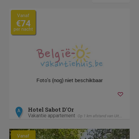
Vanaf
€74
per nacht
Hotel Sabot D'Or
A
Vakantie appartement
Op 1 km afstand van Uitkerke
Previous
Next
Vanaf