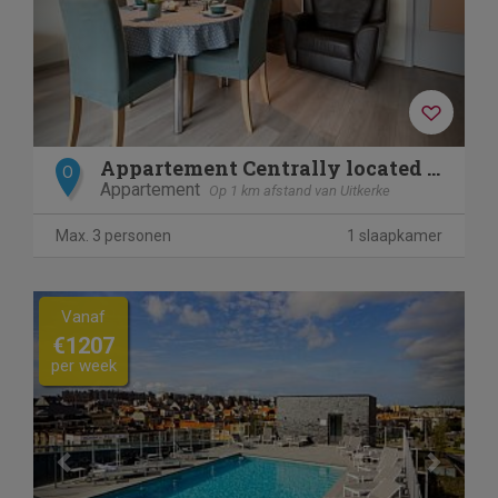
Appartement Centrally located "Relax and Reset"
O
Appartement
Op 1 km afstand van Uitkerke
Max. 3 personen
1 slaapkamer
Previous
Next
Vanaf
€1207
per week