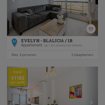
EVELYN - BLALICIA / 1B
M
Appartement
Op 1 km afstand van Uitkerke
Max. 4 personen
2 slaapkamers
Previous
Next
Vanaf
€1183
per week