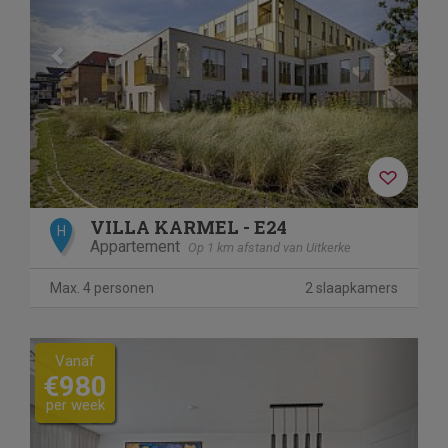
VILLA KARMEL - E24
H
Appartement
Op 1 km afstand van Uitkerke
Max. 4 personen
2 slaapkamers
Previous
Next
Vanaf
€980
per week