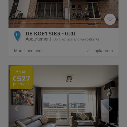
DE KOETSIER - 0101
R
Appartement
Op 1 km afstand van Uitkerke
Max. 4 personen
2 slaapkamers
Previous
Next
Vanaf
€527
per week