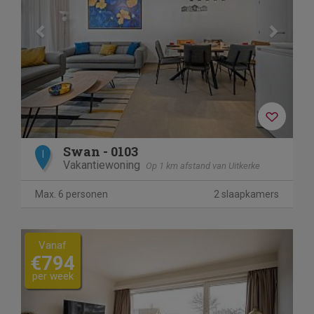
Swan - 0103
I
Vakantiewoning
Op 1 km afstand van Uitkerke
Max. 6 personen
2 slaapkamers
Previous
Next
Vanaf
€794
per week