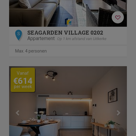
SEAGARDEN VILLAGE 0202
S
Appartement
Op 1 km afstand van Uitkerke
Max. 4 personen
Previous
Next
Vanaf
€614
per week