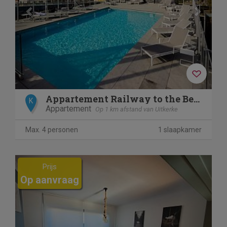
Appartement Railway to the Beach with balcony
K
Appartement
Op 1 km afstand van Uitkerke
Max. 4 personen
1 slaapkamer
Previous
Next
Prijs
Op aanvraag