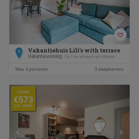
Vakantiehuis Lili's with terrace
N
Vakantiewoning
Op 1 km afstand van Uitkerke
Max. 6 personen
3 slaapkamers
Previous
Next
Vanaf
€573
per week