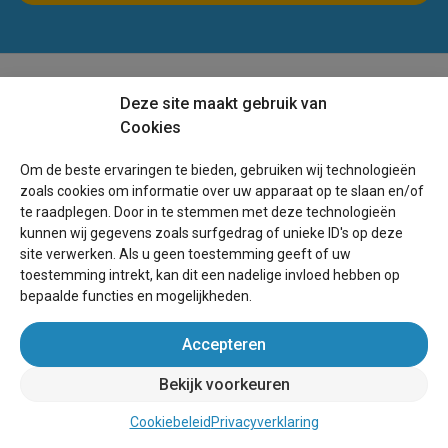
Deze site maakt gebruik van
Cookies
Om de beste ervaringen te bieden, gebruiken wij technologieën
Boek direct bij de eigenaar!
zoals cookies om informatie over uw apparaat op te slaan en/of
te raadplegen. Door in te stemmen met deze technologieën
kunnen wij gegevens zoals surfgedrag of unieke ID's op deze
site verwerken. Als u geen toestemming geeft of uw
toestemming intrekt, kan dit een nadelige invloed hebben op
bepaalde functies en mogelijkheden.
Over Belgie-vakantiehuis.be
Accepteren
Helpdesk
Bekijk voorkeuren
Voorwaarden
Schoolvakanties
Cookiebeleid
Privacyverklaring