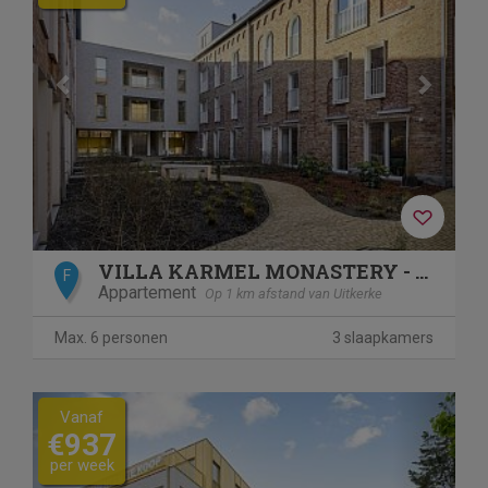
VILLA KARMEL MONASTERY - APARTMENT 8
F
Appartement
Op 1 km afstand van Uitkerke
Max. 6 personen
3 slaapkamers
Previous
Next
Vanaf
€937
per week