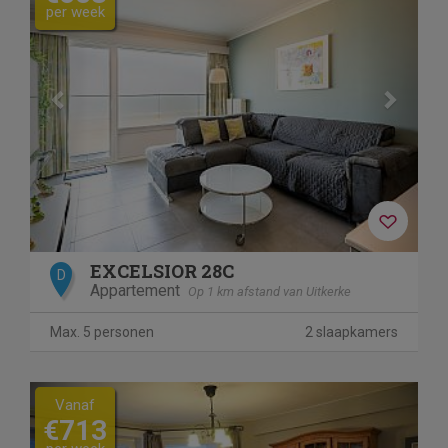
per week
EXCELSIOR 28C
D
Appartement
Op 1 km afstand van Uitkerke
Max. 5 personen
2 slaapkamers
Previous
Next
Vanaf
€713