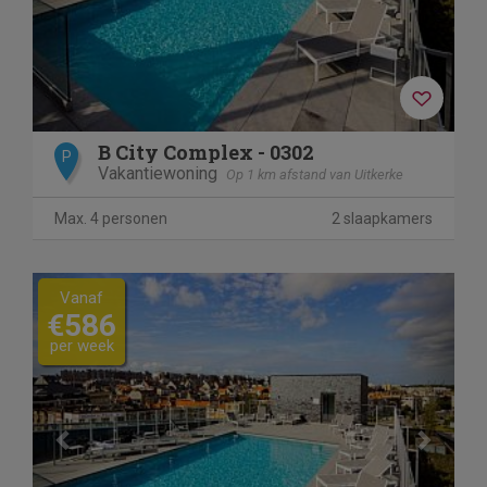
B City Complex - 0302
P
Vakantiewoning
Op 1 km afstand van Uitkerke
Max. 4 personen
2 slaapkamers
Previous
Next
Vanaf
€586
per week