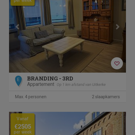
per week
BRANDING - 3RD
E
Appartement
Op 1 km afstand van Uitkerke
Max. 4 personen
2 slaapkamers
Previous
Next
Vanaf
€2505
per week