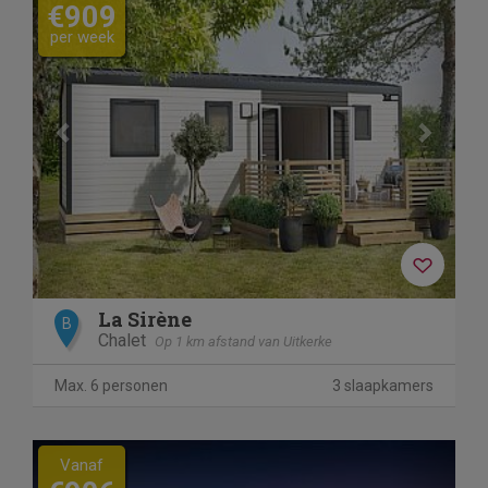
€909
per week
La Sirène
B
Chalet
Op 1 km afstand van Uitkerke
Max. 6 personen
3 slaapkamers
Previous
Next
Vanaf