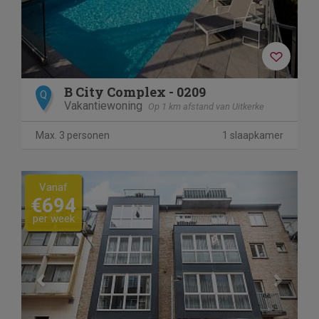
B City Complex - 0209
Q
Vakantiewoning
Op 1 km afstand van Uitkerke
Max. 3 personen
1 slaapkamer
Previous
Next
Vanaf
€694
per week