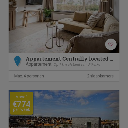
Appartement Centrally located "Sand Beach"
J
Appartement
Op 1 km afstand van Uitkerke
Max. 4 personen
2 slaapkamers
Previous
Next
Vanaf
€774
per week