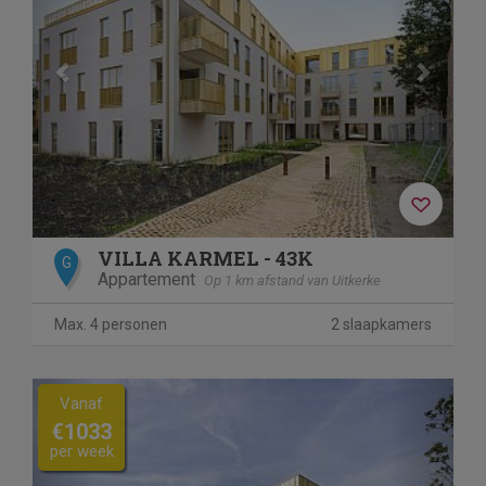
VILLA KARMEL - 43K
G
Appartement
Op 1 km afstand van Uitkerke
Max. 4 personen
2 slaapkamers
Previous
Next
Vanaf
€1033
per week