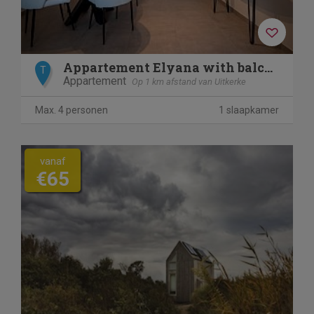
Appartement Elyana with balcony
T
Appartement
Op 1 km afstand van Uitkerke
Max. 4 personen
1 slaapkamer
vanaf
€65