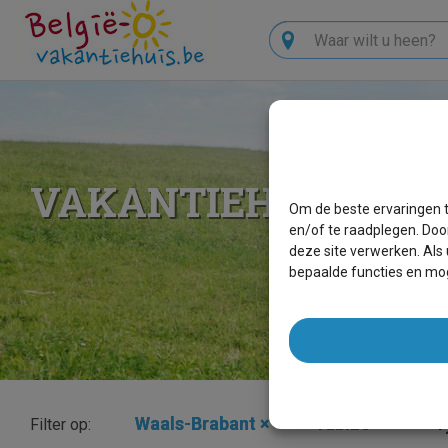
Zoeken
VAKANTIEHUIZEN T
Om de beste ervaringen t
en/of te raadplegen. Doo
deze site verwerken. Als
bepaalde functies en mog
Waals-Brabant
×
Tubize
×
T
Filter op: