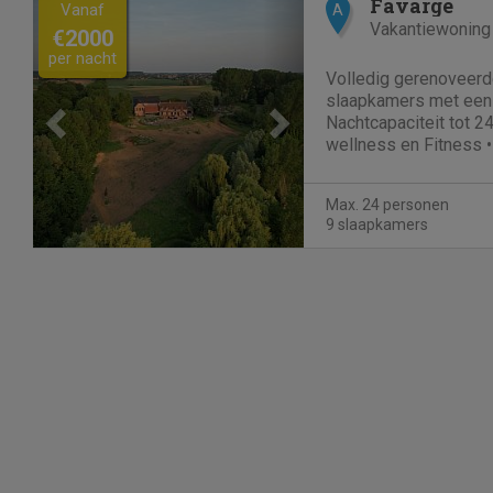
Previous
Next
Favarge
Vanaf
A
Vakantiewoning
€2000
per nacht
Volledig gerenoveerd
slaapkamers met een
Nachtcapaciteit tot 
wellness en Fitness 
keuken, gezellige eet
Professionele vergade
Max. 24 personen
9 slaapkamers