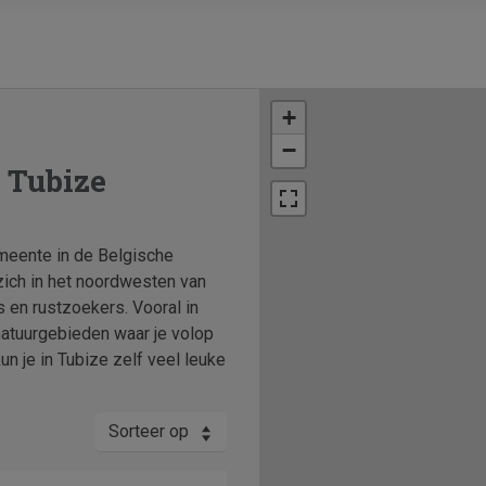
+
−
 Tubize
meente in de Belgische
zich in het noordwesten van
s en rustzoekers. Vooral in
natuurgebieden waar je volop
un je in Tubize zelf veel leuke
Sorteer op