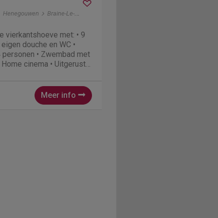
Henegouwen
Braine-Le-Comte
e vierkantshoeve met: • 9
 eigen douche en WC •
24 personen • Zwembad met
• Home cinema • Uitgeruste
kamer en salon •
rruimte voor 15...
Meer info