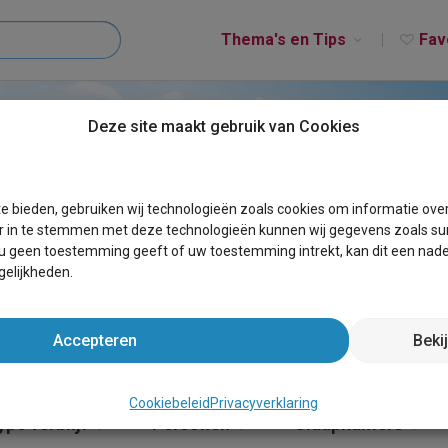
Thema's en Tips
Fav
Deze site maakt gebruik van Cookies
UBIZE
e bieden, gebruiken wij technologieën zoals cookies om informatie ove
r in te stemmen met deze technologieën kunnen wij gegevens zoals sur
 u geen toestemming geeft of uw toestemming intrekt, kan dit een nade
elijkheden.
Accepteren
Beki
Cookiebeleid
Privacyverklaring
ype verblijf
Personen
Slaapkamers