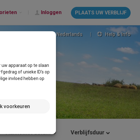
orieten
Inloggen
PLAATS UW VERBLIJF
Nederlands
Help & Info
r uw apparaat op te slaan
fgedrag of unieke ID's op
lige invloed hebben op
jk voorkeuren
Aankomst datum
Verblijfsduur