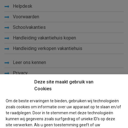
Helpdesk
Voorwaarden
Schoolvakanties
Handleiding vakantiehuis kopen
Handleiding verkopen vakantiehuis
Leer ons kennen
Privacy
Deze site maakt gebruik van
Links
Cookies
Sitemap
Om de beste ervaringen te bieden, gebruiken wij technologieën
Blog
zoals cookies om informatie over uw apparaat op te slaan en/of
te raadplegen. Door in te stemmen met deze technologieën
Voor eigenaren
kunnen wij gegevens zoals surfgedrag of unieke ID's op deze
site verwerken. Als u geen toestemming geeft of uw