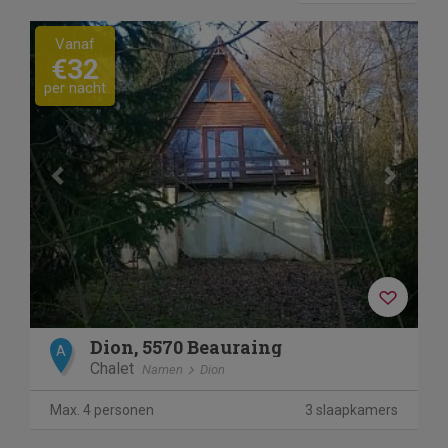
Previous
Next
Vanaf
€32
per nacht
Dion, 5570 Beauraing
A
Chalet
Namen
Dion
Max. 4 personen
3 slaapkamers