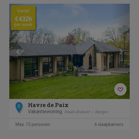
Previous
Next
Vanaf
€4326
per week
Havre de Paix
B
Vakantiewoning
Waals-Brabant
Bierges
Max. 15 personen
6 slaapkamers