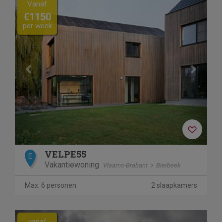
Vanaf
€1150
per week
VELPE55
E
Vakantiewoning
Vlaams-Brabant
Bierbeek
Max. 6 personen
2 slaapkamers
vanaf