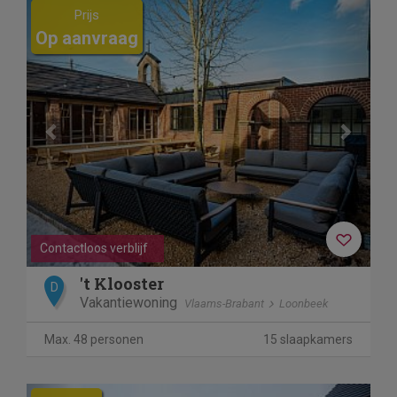
Previous
Next
Prijs
Op aanvraag
Contactloos verblijf
't Klooster
D
Vakantiewoning
Vlaams-Brabant
Loonbeek
Max. 48 personen
15 slaapkamers
Previous
Next