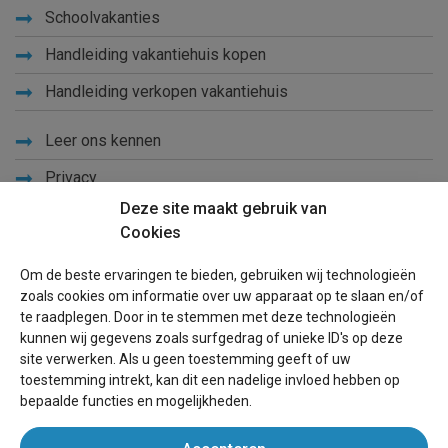
Schoolvakanties
Handleiding vakantiehuis kopen
Handleiding verkopen vakantiehuis
Leer ons kennen
Privacy
Deze site maakt gebruik van
Links
Cookies
Sitemap
Om de beste ervaringen te bieden, gebruiken wij technologieën
Blog
zoals cookies om informatie over uw apparaat op te slaan en/of
te raadplegen. Door in te stemmen met deze technologieën
Voor eigenaren
kunnen wij gegevens zoals surfgedrag of unieke ID's op deze
site verwerken. Als u geen toestemming geeft of uw
Een advertentie plaatsen
toestemming intrekt, kan dit een nadelige invloed hebben op
bepaalde functies en mogelijkheden.
Inloggen