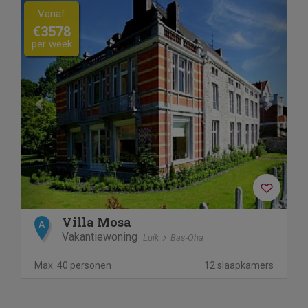
Previous
Next
Vanaf
€3578
per week
Villa Mosa
A
Vakantiewoning
Luik
Bas-Oha
Max. 40 personen
12 slaapkamers