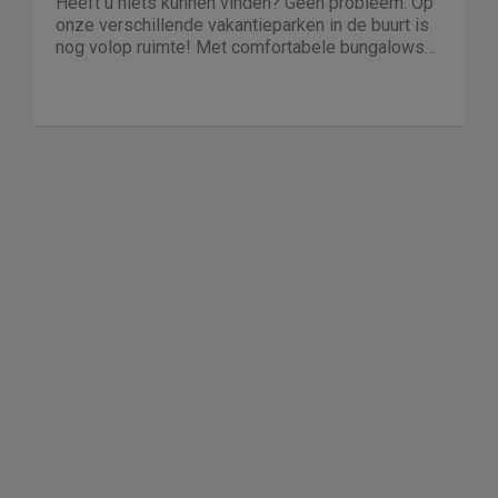
Heeft u niets kunnen vinden? Geen probleem. Op
onze verschillende vakantieparken in de buurt is
nog volop ruimte! Met comfortabele bungalows
en luxe villa's direct aan het water of in het bos.
En niet duur!