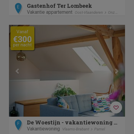
Gastenhof Ter Lombeek
E
Vakantie appartement
Oost-Vlaanderen
Onze-Lieve-Vrouw-Lombeek
Previous
Next
Vanaf
€300
per nacht
De Woestijn - vakantiewoning Den Ast
F
Vakantiewoning
Vlaams-Brabant
Pamel