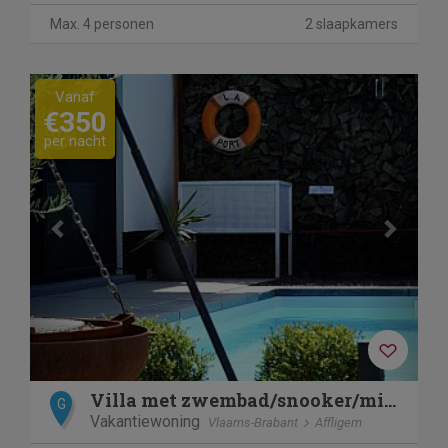
Max. 4 personen
2 slaapkamers
Previous
Next
Vanaf
€350
per nacht
Villa met zwembad/snooker/mini kinderboerderij
G
Vakantiewoning
Vlaams-Brabant
Affligem