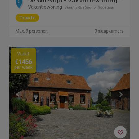
De Woestijn - Vakantiewoning De Schuur
C
Vakantiewoning
Vlaams-Brabant
Roosdaal
Topadv.
Max. 9 personen
3 slaapkamers
Previous
Next
Vanaf
€1456
per week