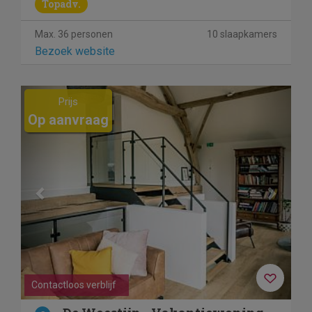
Topadv.
Max. 36 personen
10 slaapkamers
Bezoek website
Previous
Next
Prijs
Op aanvraag
Contactloos verblijf