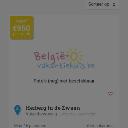
Sorteer op
Vanaf
€950
per week
Herberg In de Zwaan
A
Vakantiewoning
Limburg
Sint-Truiden
Max. 16 personen
6 slaapkamers