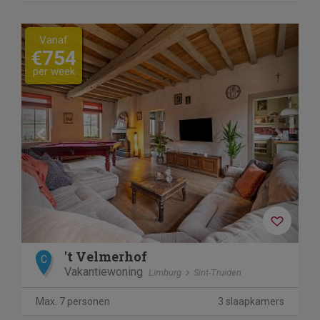
Previous
Next
Vanaf
€754
per week
't Velmerhof
C
Vakantiewoning
Limburg
Sint-Truiden
Max. 7 personen
3 slaapkamers