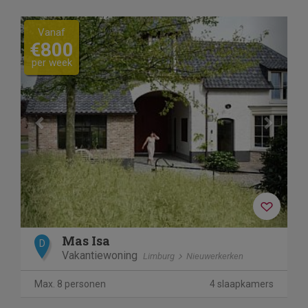
Previous
Next
Vanaf
€800
per week
Mas Isa
D
Vakantiewoning
Limburg
Nieuwerkerken
Max. 8 personen
4 slaapkamers