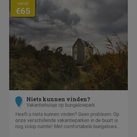
vanaf
€65
Niets kunnen vinden?
Vakantiehuisje op bungalowpark.
Heeft u niets kunnen vinden? Geen probleem. Op
onze verschillende vakantieparken in de buurt is
nog volop ruimte! Met comfortabele bungalows
en luxe villa's direct aan het water of in het bos.