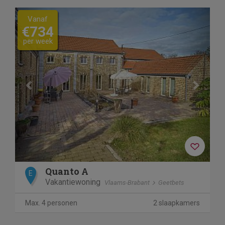
Previous
Next
Vanaf
€734
per week
Quanto A
E
Vakantiewoning
Vlaams-Brabant
Geetbets
Max. 4 personen
2 slaapkamers