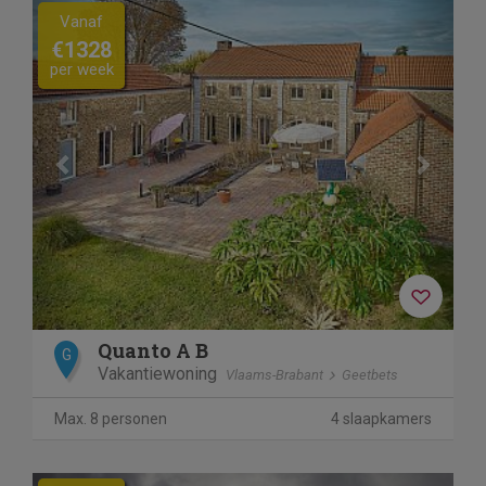
Previous
Next
Vanaf
€1328
per week
Quanto A B
G
Vakantiewoning
Vlaams-Brabant
Geetbets
Max. 8 personen
4 slaapkamers