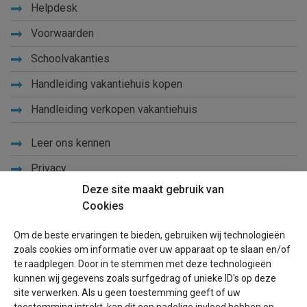
Helpdesk
Voorwaarden
Schoolvakanties
Handleiding vakantiehuis kopen
Handleiding verkopen vakantiehuis
Leer ons kennen
Privacy
Deze site maakt gebruik van
Links
Cookies
Sitemap
Om de beste ervaringen te bieden, gebruiken wij technologieën
Blog
zoals cookies om informatie over uw apparaat op te slaan en/of
te raadplegen. Door in te stemmen met deze technologieën
Voor eigenaren
kunnen wij gegevens zoals surfgedrag of unieke ID's op deze
site verwerken. Als u geen toestemming geeft of uw