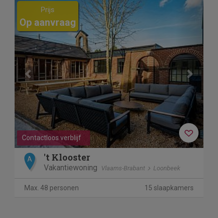
Previous
Next
Prijs
Op aanvraag
Contactloos verblijf
't Klooster
A
Vakantiewoning
Vlaams-Brabant
Loonbeek
Max. 48 personen
15 slaapkamers