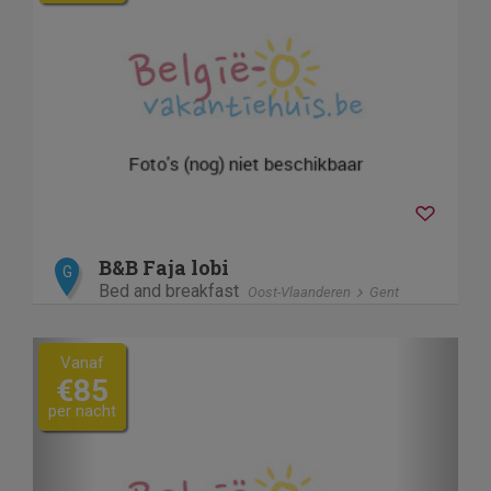
B&B Faja lobi
G
Bed and breakfast
Oost-Vlaanderen
Gent
Previous
Next
Vanaf
€85
per nacht