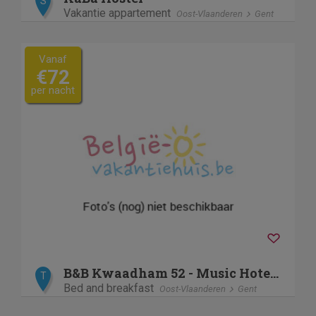
S
Vakantie appartement
Oost-Vlaanderen
Gent
Vanaf
€72
per nacht
B&B Kwaadham 52 - Music Hotel Ghent
T
Bed and breakfast
Oost-Vlaanderen
Gent