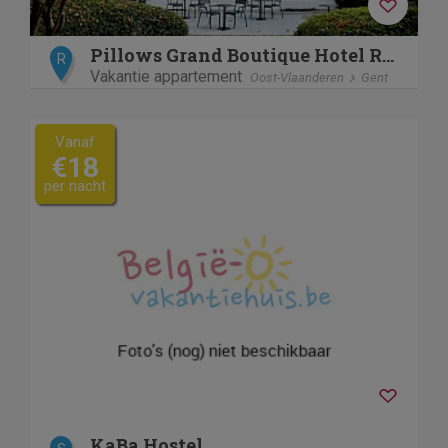
Pillows Grand Boutique Hotel Reylof Ghent
R
Vakantie appartement
Oost-Vlaanderen
Gent
Vanaf
€18
per nacht
KaBa Hostel