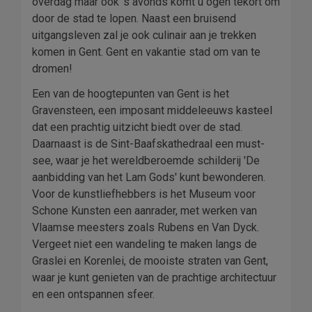
overdag maar ook 's avonds komt u ogen tekort om
door de stad te lopen. Naast een bruisend
uitgangsleven zal je ook culinair aan je trekken
komen in Gent. Gent en vakantie stad om van te
dromen!
Een van de hoogtepunten van Gent is het
Gravensteen, een imposant middeleeuws kasteel
dat een prachtig uitzicht biedt over de stad.
Daarnaast is de Sint-Baafskathedraal een must-
see, waar je het wereldberoemde schilderij 'De
aanbidding van het Lam Gods' kunt bewonderen.
Voor de kunstliefhebbers is het Museum voor
Schone Kunsten een aanrader, met werken van
Vlaamse meesters zoals Rubens en Van Dyck.
Vergeet niet een wandeling te maken langs de
Graslei en Korenlei, de mooiste straten van Gent,
waar je kunt genieten van de prachtige architectuur
en een ontspannen sfeer.