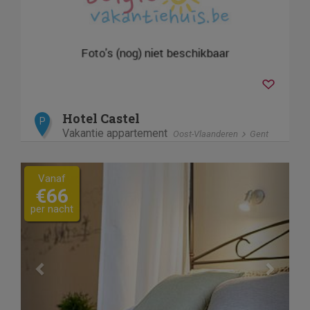
Hotel Castel
P
Vakantie appartement
Oost-Vlaanderen
Gent
Previous
Next
Vanaf
€66
per nacht