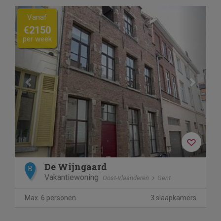
Previous
Next
Vanaf
€2150
per week
De Wijngaard
B
Vakantiewoning
Oost-Vlaanderen
Gent
Max. 6 personen
3 slaapkamers