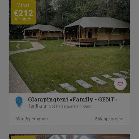
Previous
Next
Vanaf
€212
per nacht
Glampingtent «Family - GENT»
D
Tenthuis
Oost-Vlaanderen
Gent
Max. 6 personen
2 slaapkamers
Previous
Next