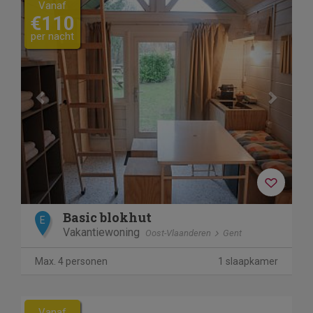
Vanaf
€110
per nacht
Basic blokhut
E
Vakantiewoning
Oost-Vlaanderen
Gent
Max. 4 personen
1 slaapkamer
Vanaf