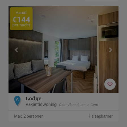
Previous
Next
Vanaf
€144
per nacht
Lodge
A
Vakantiewoning
Oost-Vlaanderen
Gent
Max. 2 personen
1 slaapkamer