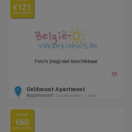
€121
per nacht
Geldmunt Apartment
F
Appartement
Oost-Vlaanderen
Gent
Vanaf
€60
per nacht