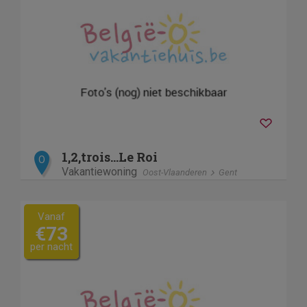
1,2,trois...Le Roi
O
Vakantiewoning
Oost-Vlaanderen
Gent
Vanaf
€73
per nacht