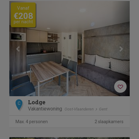
Previous
Next
Vanaf
€208
per nacht
Lodge
C
Vakantiewoning
Oost-Vlaanderen
Gent
Max. 4 personen
2 slaapkamers