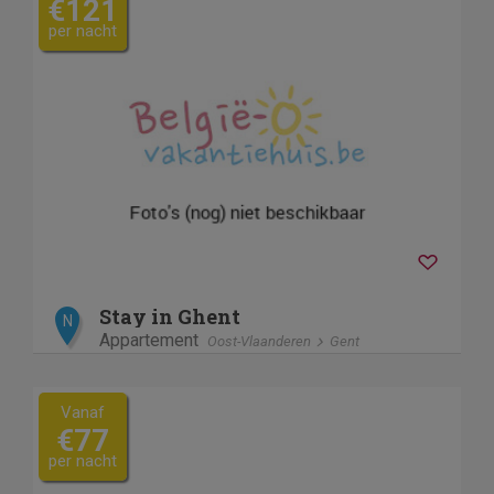
€121
per nacht
Stay in Ghent
N
Appartement
Oost-Vlaanderen
Gent
Vanaf
€77
per nacht