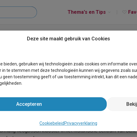
Thema's en Tips
Fav
sterium PoortAckere
Deze site maakt gebruik van Cookies
terium PoortAckere
e bieden, gebruiken wij technologieën zoals cookies om informatie ove
r in te stemmen met deze technologieën kunnen wij gegevens zoals sur
 u geen toestemming geeft of uw toestemming intrekt, kan dit een nade
elijkheden.
Accepteren
Beki
ortabele woning. Het ligt in BelgiÃ« en daar is dit vakantie app
nt en Oost-Vlaanderen betreft.
Cookiebeleid
Privacyverklaring
rmalig neogotisch klooster in het historische centrum van Gent.