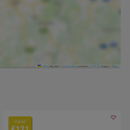
Leaflet
|
Map data ©
OpenStreetMap
contributors,
CC-BY-SA
, Imagery ©
Mapbox
Vanaf
€121