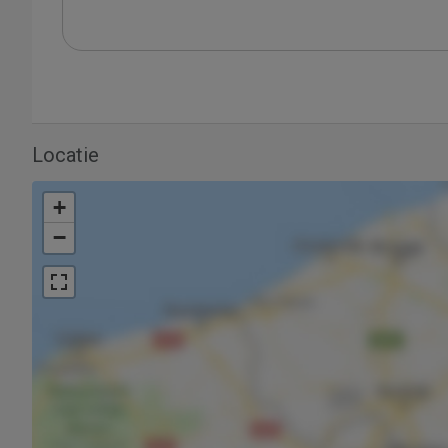
Locatie
+
−