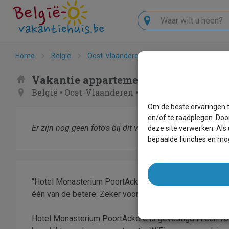
Zoeken
Home
België
Oost-Vlaanderen
Gent
Hotel Mona
Vakantie appartement - Hotel Monas
België
•
Oost-Vlaanderen
•
Gent
Om de beste ervaringen t
en/of te raadplegen. Doo
Er zijn nog geen foto's bij dit verblijf.
deze site verwerken. Als
bepaalde functies en mog
"Hotel Monasterium PoortAckere" is een hele fijne, comf
één van de betere. Zeker voor wat overige huizen in Ge
Hotel Monasterium PoortAckere is gevestigd in een voo