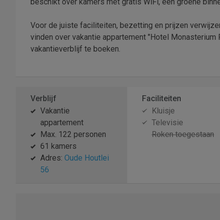
beschikt over kamers met gratis WiFi, een groene binne
Voor de juiste faciliteiten, bezetting en prijzen verwij
vinden over vakantie appartement "Hotel Monasterium P
vakantieverblijf te boeken.
Verblijf
Faciliteiten
Vakantie
Kluisje
appartement
Televisie
Max. 122 personen
Roken toegestaan
61 kamers
Adres:
Oude Houtlei
56