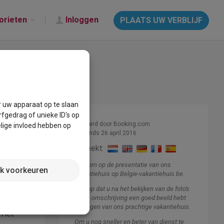
orieten
Inloggen
PLAATS UW VERBLIJF
r uw apparaat op te slaan
fgedrag of unieke ID's op
Beheerd door Booking.com
lige invloed hebben op
Lid sinds 26 april 2016
Spreekt:
Welkom op de presentatie van ons
jk voorkeuren
vakantiehuis op Belgie-vakantiehuis.be.
artement
Ik hoop dat u na het bekijken van de foto's
en de omschrijving een goed beeld hebt
gekregen van ons prachtige vakantiehuis.
 Het
Om u nog sneller en beter van dienst te