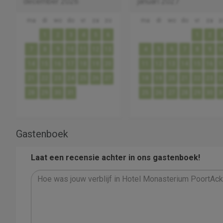
december 2026
januari 2027
ma
di
wo
do
vr
za
zo
ma
di
wo
do
vr
za
z
1
2
3
4
5
6
1
2
7
8
9
10
11
12
13
4
5
6
7
8
9
1
14
15
16
17
18
19
20
11
12
13
14
15
16
1
21
22
23
24
25
26
27
18
19
20
21
22
23
2
28
29
30
31
25
26
27
28
29
30
3
Gastenboek
Laat een recensie achter in ons gastenboek!