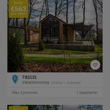
Previous
Next
Vanaf
€563
per week
782131
B
Vakantiewoning
Limburg
Zutendaal
Max. 2 personen
1 slaapkamer
Previous
Next