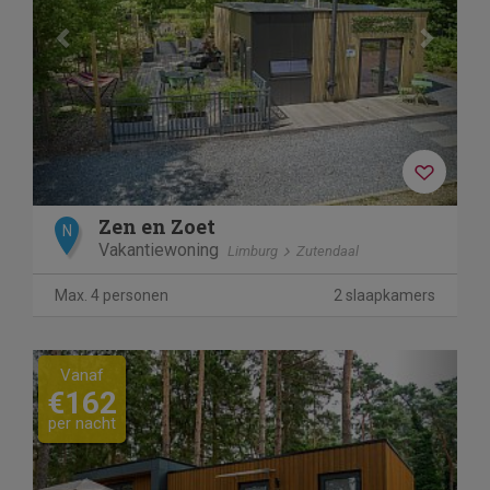
Zen en Zoet
N
Vakantiewoning
Limburg
Zutendaal
Max. 4 personen
2 slaapkamers
Previous
Next
Vanaf
€162
per nacht