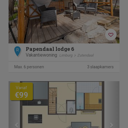
Papendaal lodge 6
R
Vakantiewoning
Limburg
Zutendaal
Max. 6 personen
3 slaapkamers
Previous
Next
Vanaf
€99