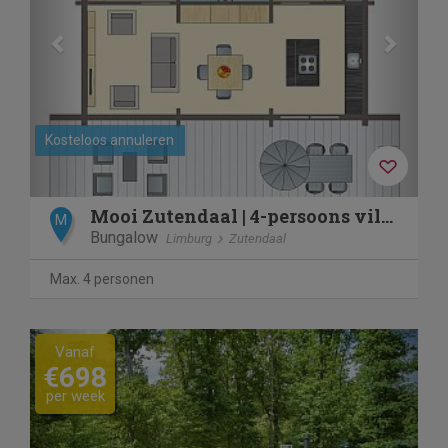
Kosteloos annuleren
Mooi Zutendaal | 4-persoons villa | 4CE1
M
Bungalow
Limburg
Zutendaal
Max. 4 personen
Previous
Next
Vanaf
€698
per week