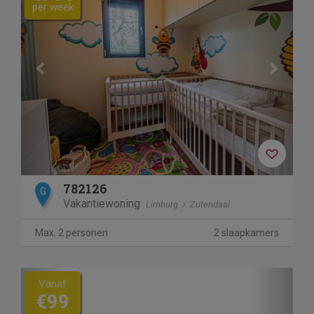
per week
782126
G
Vakantiewoning
Limburg
Zutendaal
Max. 2 personen
2 slaapkamers
Previous
Next
Vanaf
€99