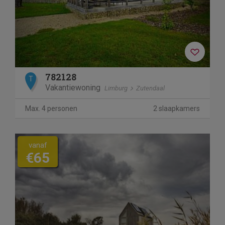
782128
T
Vakantiewoning
Limburg
Zutendaal
Max. 4 personen
2 slaapkamers
vanaf
€65