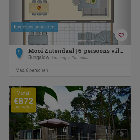
Kosteloos annuleren
Mooi Zutendaal | 6-persoons villa | 6EL
S
Bungalow
Limburg
Zutendaal
Max. 6 personen
Previous
Next
Vanaf
€872
per week