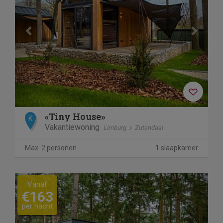
«Tiny House»
K
Vakantiewoning
Limburg
Zutendaal
Max. 2 personen
1 slaapkamer
Previous
Next
Vanaf
€163
per nacht