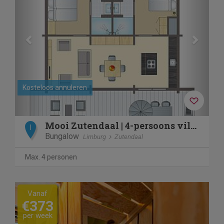
Kosteloos annuleren
Mooi Zutendaal | 4-persoons villa | 4CJ
I
Bungalow
Limburg
Zutendaal
Max. 4 personen
Vanaf
€373
per week