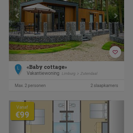
«Baby cottage»
L
Vakantiewoning
Limburg
Zutendaal
Max. 2 personen
2 slaapkamers
Previous
Next
Vanaf
€99