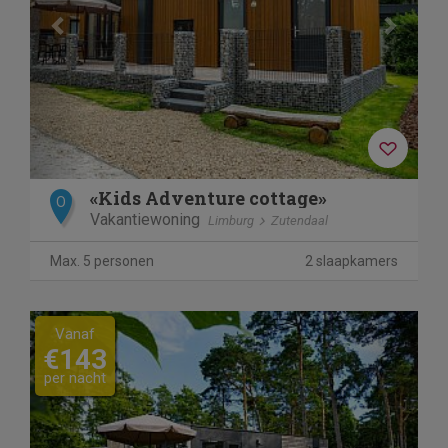
«Kids Adventure cottage»
O
Vakantiewoning
Limburg
Zutendaal
Max. 5 personen
2 slaapkamers
Previous
Next
Vanaf
€143
per nacht