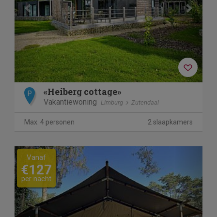
«Heiberg cottage»
P
Vakantiewoning
Limburg
Zutendaal
Max. 4 personen
2 slaapkamers
Previous
Next
Vanaf
€127
per nacht