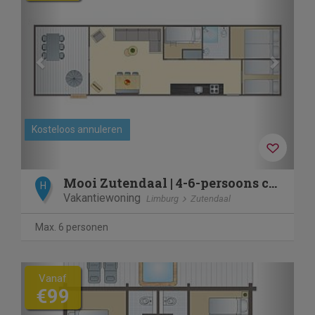
Kosteloos annuleren
Mooi Zutendaal | 4-6-persoons chalet | 4-6B1
H
Vakantiewoning
Limburg
Zutendaal
Max. 6 personen
Previous
Next
Vanaf
€99