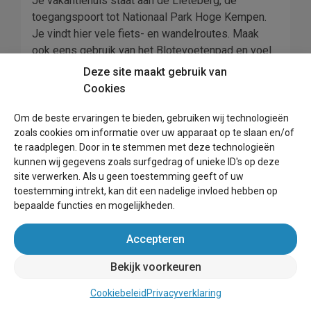
Je vakantiehuis staat aan de Lieteberg, de
toegangspoort tot Nationaal Park Hoge Kempen.
Je vindt hier vele fiets- en wandelroutes. Maak
ook eens gebruik van het Blotevoetenpad en voel
het zand en de kleine steentjes onder je voetzolen
Deze site maakt gebruik van
kriebelen. Je kunt de natuur ook goed verkennen te
Cookies
paard, er zijn hier vele ruiterroutes te vinden.
Watersporters kunnen surf- of zeillessen volgen
Om de beste ervaringen te bieden, gebruiken wij technologieën
op de Papendaalse Plas. Zutendaal is niet voor
zoals cookies om informatie over uw apparaat op te slaan en/of
te raadplegen. Door in te stemmen met deze technologieën
niets een van de groenste gemeenten van
kunnen wij gegevens zoals surfgedrag of unieke ID's op deze
Vlaanderen. De natuur staat tijdens je vakantie
site verwerken. Als u geen toestemming geeft of uw
centraal. Bezoek ook eens Entomopolis met de
toestemming intrekt, kan dit een nadelige invloed hebben op
vlinderkoepel.
bepaalde functies en mogelijkheden.
🏃 Zijn er last-minute
Accepteren
aanbiedingen in Zutendaal?
Bekijk voorkeuren
Op dit moment hebben we in onze Last-minute
rubriek weer leuke aanbiedingen staan voor
Cookiebeleid
Privacyverklaring
Zutendaal. Dit wisselt per dag. Kijk daarom in onze