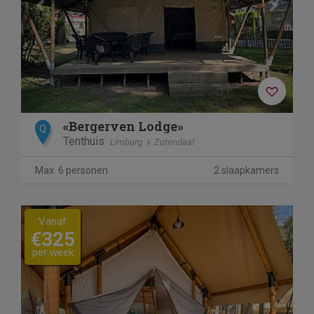
«Bergerven Lodge»
Q
Tenthuis
Limburg
Zutendaal
Max. 6 personen
2 slaapkamers
Vanaf
€325
per week