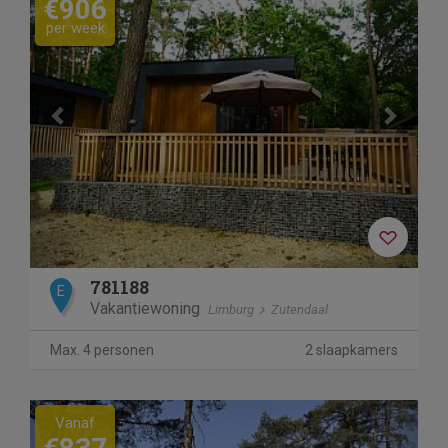
€906
per week
781188
E
Vakantiewoning
Limburg
Zutendaal
Max. 4 personen
2 slaapkamers
Previous
Next
Vanaf