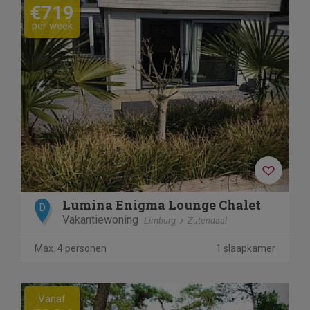
€719
per week
Lumina Enigma Lounge Chalet
D
Vakantiewoning
Limburg
Zutendaal
Max. 4 personen
1 slaapkamer
Previous
Next
Vanaf