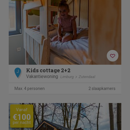
Kids cottage 2+2
J
Vakantiewoning
Limburg
Zutendaal
Max. 4 personen
2 slaapkamers
Previous
Next
Vanaf
€100
per nacht