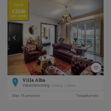
Previous
Next
Vanaf
€3246
per week
Villa Alba
A
Vakantiewoning
Limburg
Bilzen
Max. 16 personen
7 slaapkamers