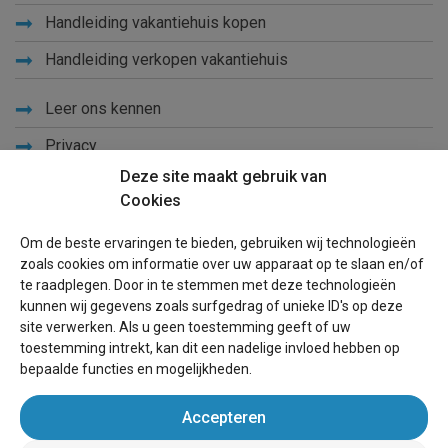
Handleiding vakantiehuis kopen
Handleiding verkopen vakantiehuis
Leer ons kennen
Privacy
Deze site maakt gebruik van
Links
Cookies
Sitemap
Om de beste ervaringen te bieden, gebruiken wij technologieën
Blog
zoals cookies om informatie over uw apparaat op te slaan en/of
te raadplegen. Door in te stemmen met deze technologieën
Voor eigenaren
kunnen wij gegevens zoals surfgedrag of unieke ID's op deze
site verwerken. Als u geen toestemming geeft of uw
Een advertentie plaatsen
toestemming intrekt, kan dit een nadelige invloed hebben op
bepaalde functies en mogelijkheden.
Inloggen
Accepteren
Succesvol verhuren vakantiewoning