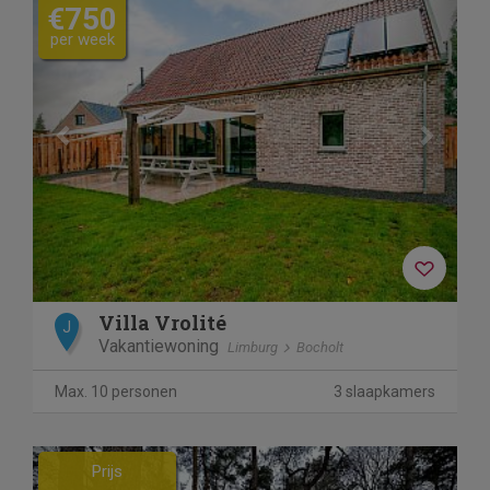
€750
per week
Villa Vrolité
J
Vakantiewoning
Limburg
Bocholt
Max. 10 personen
3 slaapkamers
Previous
Next
Prijs