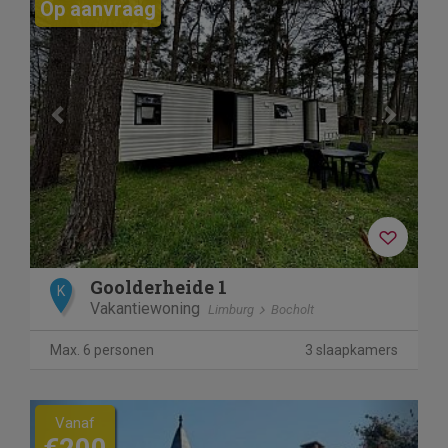
Op aanvraag
Goolderheide 1
K
Vakantiewoning
Limburg
Bocholt
Max. 6 personen
3 slaapkamers
Previous
Next
Vanaf