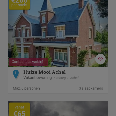
€200
per nacht
Contactloos verblijf
Huize Mooi Achel
L
Vakantiewoning
Limburg
Achel
Max. 6 personen
3 slaapkamers
vanaf
€65