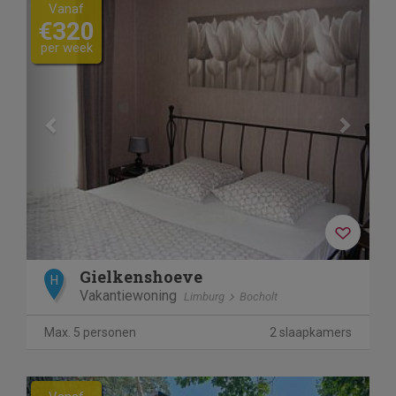
Previous
Next
Vanaf
€320
per week
Gielkenshoeve
H
Vakantiewoning
Limburg
Bocholt
Max. 5 personen
2 slaapkamers
Previous
Next