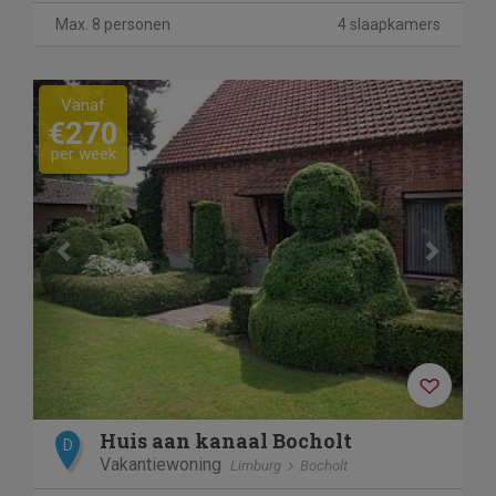
Max. 8 personen
4 slaapkamers
Previous
Next
Vanaf
€270
per week
Huis aan kanaal Bocholt
D
Vakantiewoning
Limburg
Bocholt