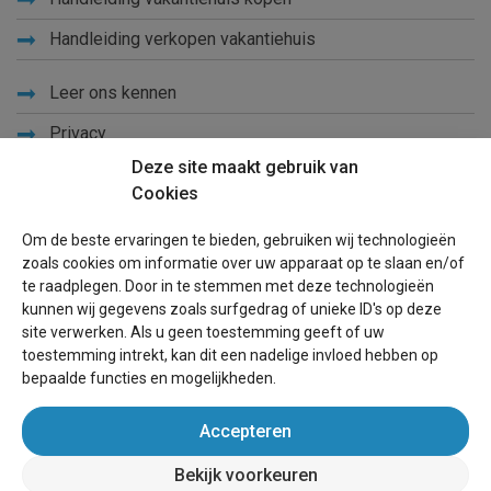
Handleiding verkopen vakantiehuis
Leer ons kennen
Privacy
Deze site maakt gebruik van
Links
Cookies
Sitemap
Om de beste ervaringen te bieden, gebruiken wij technologieën
Blog
zoals cookies om informatie over uw apparaat op te slaan en/of
te raadplegen. Door in te stemmen met deze technologieën
Voor eigenaren
kunnen wij gegevens zoals surfgedrag of unieke ID's op deze
site verwerken. Als u geen toestemming geeft of uw
Een advertentie plaatsen
toestemming intrekt, kan dit een nadelige invloed hebben op
bepaalde functies en mogelijkheden.
Inloggen
Accepteren
Succesvol verhuren vakantiewoning
Bekijk voorkeuren
wereldvakantiehuis.be
(vakantiehuizen wereldwijd)