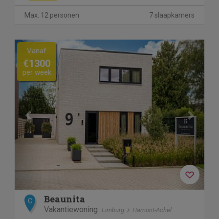
Max. 12 personen
7 slaapkamers
Previous
Next
Vanaf
€1300
per week
Beaunita
C
Vakantiewoning
Limburg
Hamont-Achel