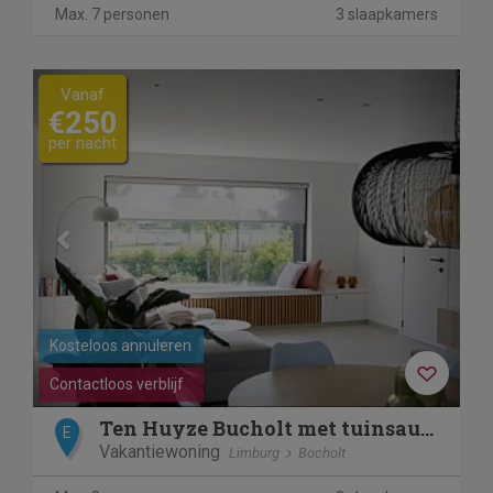
Max. 7 personen
3 slaapkamers
Previous
Next
Vanaf
€250
per nacht
Kosteloos annuleren
Contactloos verblijf
Ten Huyze Bucholt met tuinsauna
E
Vakantiewoning
Limburg
Bocholt