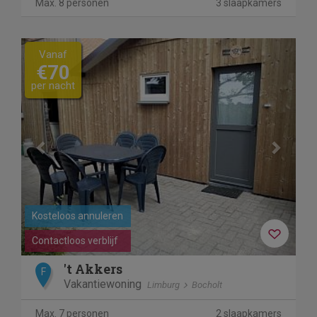
Max. 8 personen
3 slaapkamers
Previous
Next
Vanaf
€70
per nacht
Kosteloos annuleren
Contactloos verblijf
't Akkers
F
Vakantiewoning
Limburg
Bocholt
Max. 7 personen
2 slaapkamers