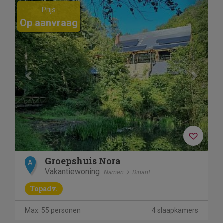
Previous
Next
Prijs
Op aanvraag
Groepshuis Nora
A
Vakantiewoning
Namen
Dinant
Topadv.
Max. 55 personen
4 slaapkamers