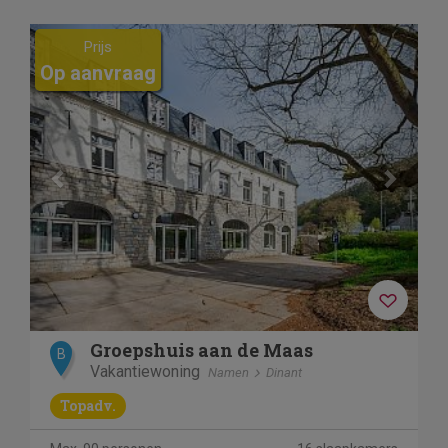
Previous
Next
Prijs
Op aanvraag
Groepshuis aan de Maas
B
Vakantiewoning
Namen
Dinant
Topadv.