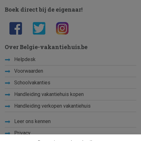
Boek direct bij de eigenaar!
Over Belgie-vakantiehuis.be
Helpdesk
Voorwaarden
Schoolvakanties
Handleiding vakantiehuis kopen
Handleiding verkopen vakantiehuis
Leer ons kennen
Privacy