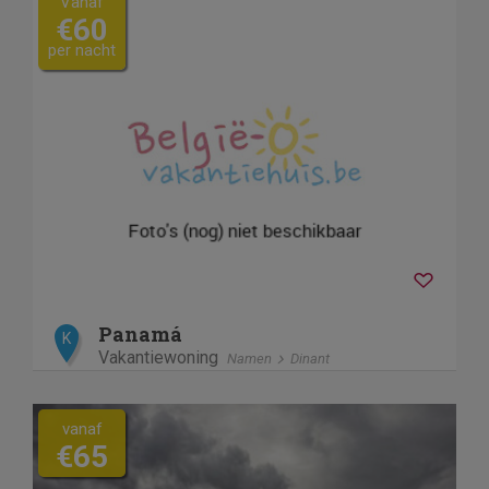
Vanaf
€60
per nacht
Panamá
K
Vakantiewoning
Namen
Dinant
vanaf
€65