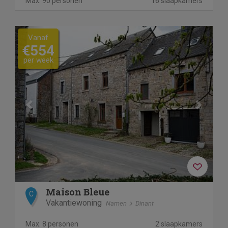
Max. 90 personen
16 slaapkamers
Previous
Next
Vanaf
€554
per week
Maison Bleue
C
Vakantiewoning
Namen
Dinant
Max. 8 personen
2 slaapkamers