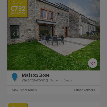
Previous
Next
Vanaf
€732
per week
Maison Rose
J
Vakantiewoning
Namen
Dinant
Max. 8 personen
3 slaapkamers