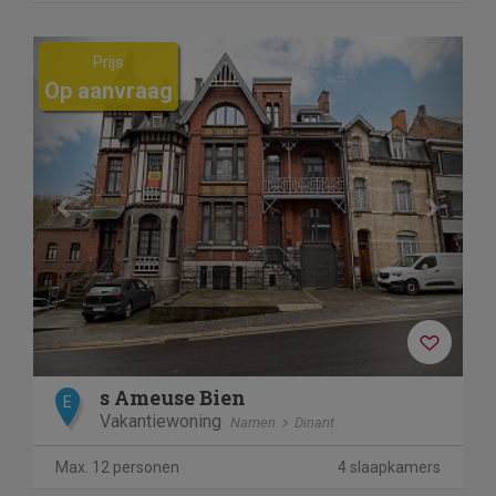
Previous
Next
Prijs
Op aanvraag
s Ameuse Bien
E
Vakantiewoning
Namen
Dinant
Max. 12 personen
4 slaapkamers