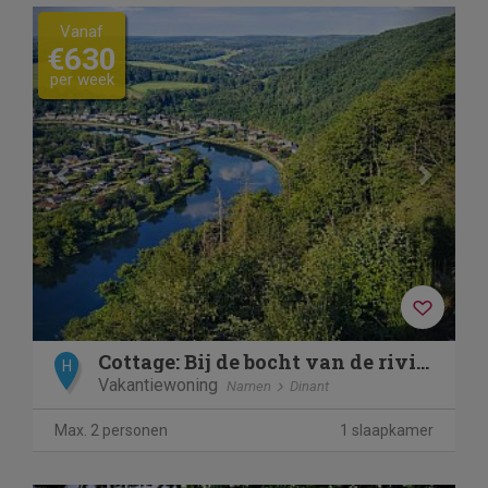
Previous
Next
Vanaf
€630
per week
Cottage: Bij de bocht van de rivier
H
Vakantiewoning
Namen
Dinant
Max. 2 personen
1 slaapkamer