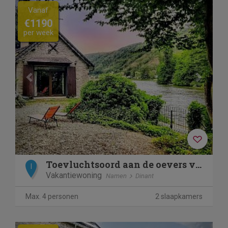
Previous
Next
Vanaf
€1190
per week
Toevluchtsoord aan de oevers van de Maas - Maas
I
Vakantiewoning
Namen
Dinant
Max. 4 personen
2 slaapkamers