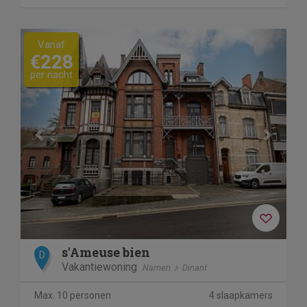
Previous
Next
Vanaf
€228
per nacht
s'Ameuse bien
D
Vakantiewoning
Namen
Dinant
Max. 10 personen
4 slaapkamers