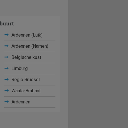
buurt
Ardennen (Luik)
Ardennen (Namen)
Belgische kust
Limburg
Regio Brussel
Waals-Brabant
Ardennen