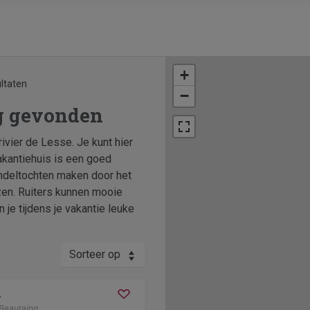
+
ultaten
−
g gevonden
rivier de Lesse. Je kunt hier
akantiehuis is een goed
andeltochten maken door het
zen. Ruiters kunnen mooie
 je tijdens je vakantie leuke
Sorteer op
n
Beauraing