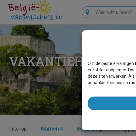
Zoeken
VAKANTIEHUIZEN B
Om de beste ervaringen t
en/of te raadplegen. Doo
deze site verwerken. Als
bepaalde functies en mog
Namen
×
Beauraing
×
Type v
Filter op: