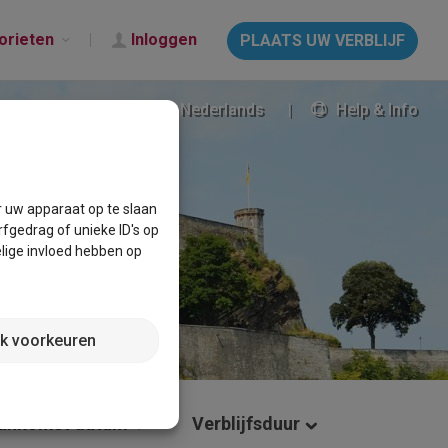
orieten
Inloggen
PLAATS UW VERBLIJF
Nederlands
Help & Info
r uw apparaat op te slaan
fgedrag of unieke ID's op
lige invloed hebben op
jk voorkeuren
ankomst datum
Verblijfsduur