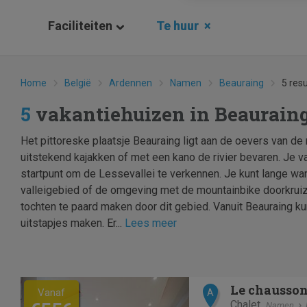
Faciliteiten
Te huur
×
Home
België
Ardennen
Namen
Beauraing
5 res
5
vakantiehuizen in Beaurain
Het pittoreske plaatsje Beauraing ligt aan de oevers van de 
uitstekend kajakken of met een kano de rivier bevaren. Je v
startpunt om de Lessevallei te verkennen. Je kunt lange w
valleigebied of de omgeving met de mountainbike doorkrui
tochten te paard maken door dit gebied. Vanuit Beauraing kun
uitstapjes maken. Er...
Lees meer
Previous
Next
Le chausso
Vanaf
A
Chalet
Namen