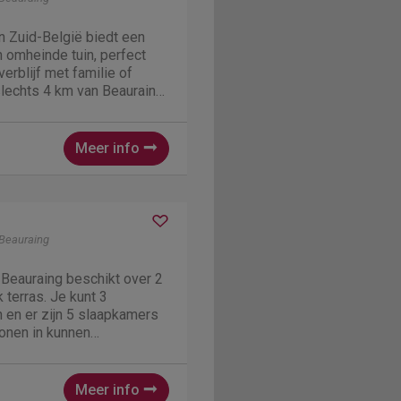
in Zuid-België biedt een
 omheinde tuin, perfect
erblijf met familie of
 slechts 4 km van Beauraing
 toegang tot lokale
en schilderachtige
 Lesse. Bezoek...
Meer info
Beauraing
n Beauraing beschikt over 2
k terras. Je kunt 3
en er zijn 5 slaapkamers
sonen in kunnen
n leuk idee voor
art de dag met een gezonde
 dat ongeveer 400 m...
Meer info