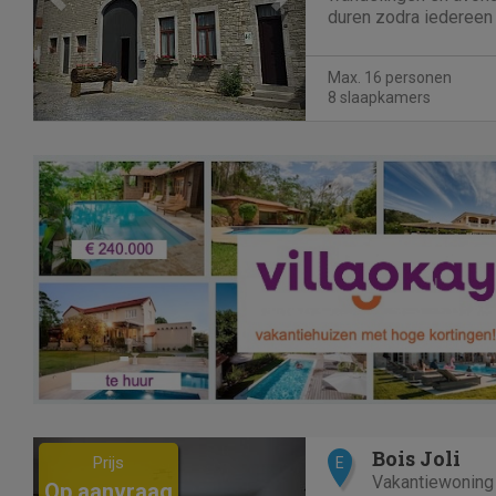
duren zodra iedereen
geïnstalleerd, en dit 
buurt van Beauraing pa
Max. 16 personen
Met ruimte voor maxim
8 slaapkamers
Previous
Next
Bois Joli
Prijs
E
Vakantiewoning
Op aanvraag