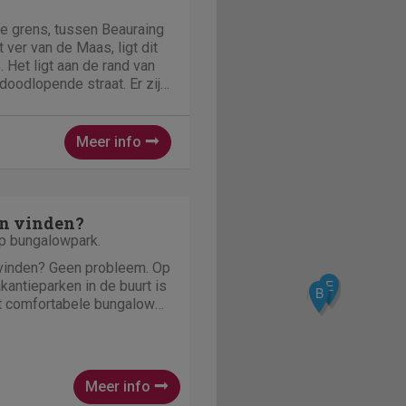
e grens, tussen Beauraing
t ver van de Maas, ligt dit
 Het ligt aan de rand van
doodlopende straat. Er zijn
 personen. Dat maakt de
amilies en
 een...
Meer info
n vinden?
op bungalowpark.
 vinden? Geen probleem. Op
E
kantieparken in de buurt is
B
t comfortabele bungalows
aan het water of in het bos.
Meer info