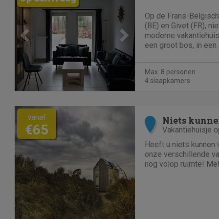
Op de Frans-Belgisch
(BE) en Givet (FR), nie
moderne vakantiehuis.
een groot bos, in een 
4 slaapkamers voor 8
woning perfect voor f
Max. 8 personen
vriendengroepen. Er is
4 slaapkamers
vanaf
Niets kunne
€65
Vakantiehuisje 
Heeft u niets kunnen
onze verschillende va
nog volop ruimte! Me
en luxe villa's direct 
En niet duur!