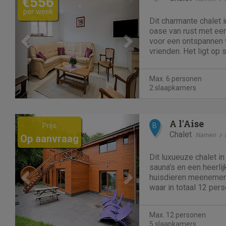
€556
per week
Dit charmante chalet 
oase van rust met een
voor een ontspannen v
vrienden. Het ligt op
en biedt gemakkelijke
winkels, restaurants 
Max. 6 personen
wandelpaden langs de
2 slaapkamers
Previous
Next
A l'Aise
Prijs
B
Chalet
Namen
Op aanvraag
Dit luxueuze chalet i
sauna's en een heerlij
huisdieren meenemen 
waar in totaal 12 per
overnachten. Dit is ee
familievakanties. St
Max. 12 personen
wandeling in het bos,
5 slaapkamers