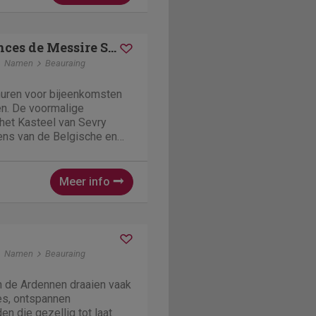
Les Confidences de Messire Sanglier
Namen
Beauraing
 huren voor bijeenkomsten
lige
het Kasteel van Sevry
ens van de Belgische en
kbij de Famenne. De woning
rd en omgetoverd tot
 middeleeuwse...
Meer info
Namen
Beauraing
 de Ardennen draaien vaak
es, ontspannen
n die gezellig tot laat