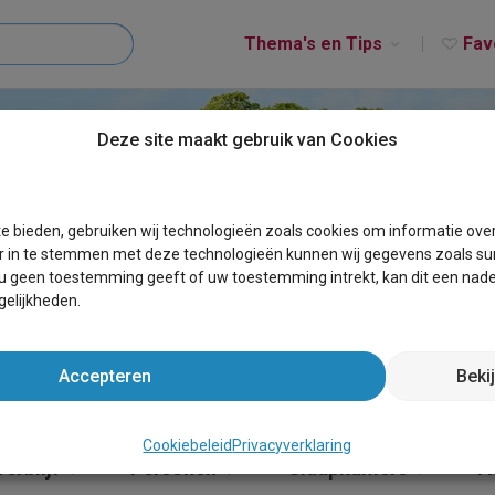
Thema's en Tips
Fav
Deze site maakt gebruik van Cookies
EAURAING
e bieden, gebruiken wij technologieën zoals cookies om informatie ove
r in te stemmen met deze technologieën kunnen wij gegevens zoals sur
 u geen toestemming geeft of uw toestemming intrekt, kan dit een nade
elijkheden.
Accepteren
Beki
Cookiebeleid
Privacyverklaring
erblijf
Personen
Slaapkamers
A