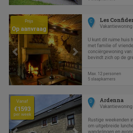
Previous
Next
Prijs
C
Vakantiewoning
Op aanvraag
U kunt dit ruime huis
met familie of vrienden. De voorma
conciërgewoning van 
bevindt zich op de gr
Franse Ardennen, vla
is luxueus gerenovee
Max. 12 personen
gastenkamers die een
5 slaapkamers
Previous
Next
Ardenna
Vanaf
D
Vakantiewoning
€1593
per week
Rustige weekenden in
om uitgebreide lunch
wandelingen en avonde