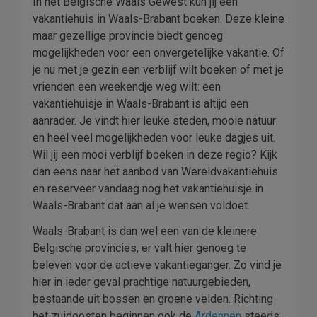
In het Belgische Waals Gewest kun jij een
vakantiehuis in Waals-Brabant boeken. Deze kleine
maar gezellige provincie biedt genoeg
mogelijkheden voor een onvergetelijke vakantie. Of
je nu met je gezin een verblijf wilt boeken of met je
vrienden een weekendje weg wilt: een
vakantiehuisje in Waals-Brabant is altijd een
aanrader. Je vindt hier leuke steden, mooie natuur
en heel veel mogelijkheden voor leuke dagjes uit.
Wil jij een mooi verblijf boeken in deze regio? Kijk
dan eens naar het aanbod van Wereldvakantiehuis
en reserveer vandaag nog het vakantiehuisje in
Waals-Brabant dat aan al je wensen voldoet.
Waals-Brabant is dan wel een van de kleinere
Belgische provincies, er valt hier genoeg te
beleven voor de actieve vakantieganger. Zo vind je
hier in ieder geval prachtige natuurgebieden,
bestaande uit bossen en groene velden. Richting
het zuidoosten beginnen ook de
Ardennen
steeds