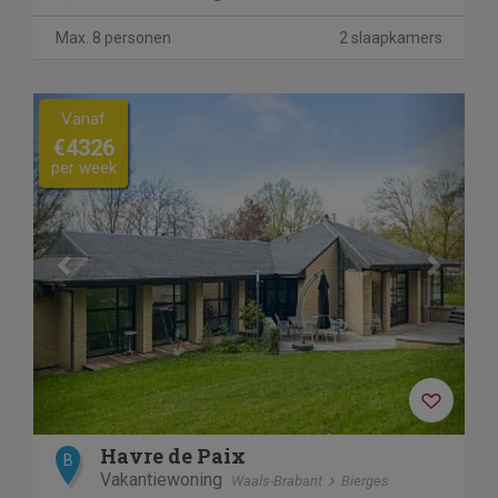
Max. 8 personen
2 slaapkamers
Previous
Next
Vanaf
€4326
per week
Havre de Paix
B
Vakantiewoning
Waals-Brabant
Bierges