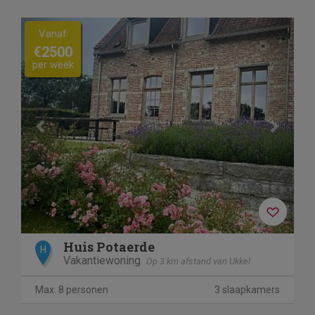
Previous
Next
Vanaf
€2500
per week
Huis Potaerde
H
Vakantiewoning
Op 3 km afstand van Ukkel
Max. 8 personen
3 slaapkamers