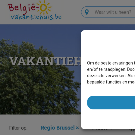
Zoeken
VAKANTIEHUIZEN R
Om de beste ervaringen t
en/of te raadplegen. Doo
deze site verwerken. Als
bepaalde functies en mog
Regio Brussel
×
Plaats
Typ
Filter op: