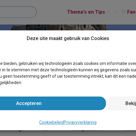
Thema's en Tips
Fav
Deze site maakt gebruik van Cookies
EGIO BRUSSEL
e bieden, gebruiken wij technologieën zoals cookies om informatie ove
r in te stemmen met deze technologieën kunnen wij gegevens zoals sur
 u geen toestemming geeft of uw toestemming intrekt, kan dit een nade
elijkheden.
Accepteren
Beki
Cookiebeleid
Privacyverklaring
e verblijf
20+
×
Slaapkamers
Aank