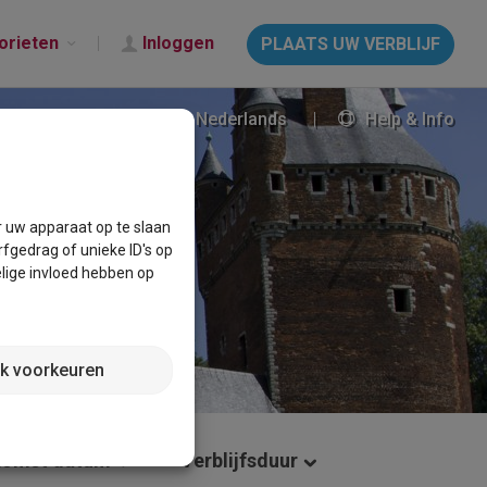
orieten
Inloggen
PLAATS UW VERBLIJF
Nederlands
Help & Info
r uw apparaat op te slaan
fgedrag of unieke ID's op
lige invloed hebben op
jk voorkeuren
omst datum
Verblijfsduur