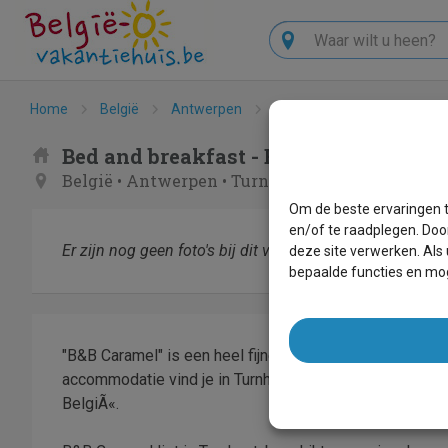
Zoeken
Home
België
Antwerpen
Turnhout
B&B Caramel
Bed and breakfast - B&B Caramel
België
•
Antwerpen
•
Turnhout
Om de beste ervaringen t
en/of te raadplegen. Doo
Er zijn nog geen foto's bij dit verblijf.
deze site verwerken. Als
bepaalde functies en mog
"B&B Caramel" is een heel fijne vakantiewoning te n
accommodatie vind je in Turnhout. Deze bed and breakfas
BelgiÃ«.