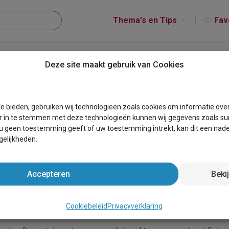
Thema's en Tips
Fav
Deze site maakt gebruik van Cookies
e bieden, gebruiken wij technologieën zoals cookies om informatie ove
r in te stemmen met deze technologieën kunnen wij gegevens zoals sur
 u geen toestemming geeft of uw toestemming intrekt, kan dit een nade
elijkheden.
Accepteren
Beki
oemen. Vanwege de voorzieningen en ook vanwege de omgeving. 
t in Antwerpen is niet voor niets een heel populair vakantieverbl
Cookiebeleid
Privacyverklaring