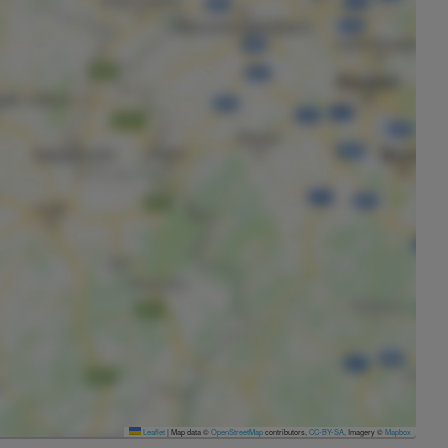
Leaflet
|
Map data ©
OpenStreetMap
contributors,
CC-BY-SA
, Imagery ©
Mapbox