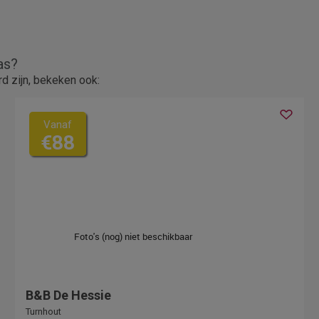
as?
 zijn, bekeken ook:
Vanaf
€88
B&B De Hessie
Turnhout