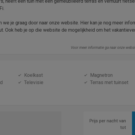
s, heeft een tuin met een gemeubileerd terras en verhuurt fietse
i.
zen we je graag door naar onze website. Hier kan je nog meer info
t. Ook heb je op die website de mogelijkheid om het vakantieverb
Voor meer informatie ga naar onze webs
Koelkast
Magnetron
id
Televisie
Terras met tuinset
Prijs per nacht van
tot