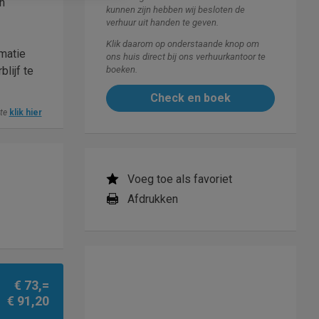
n
kunnen zijn hebben wij besloten de
verhuur uit handen te geven.
Klik daarom op onderstaande knop om
rmatie
ons huis direct bij ons verhuurkantoor te
lijf te
boeken.
Check en boek
ite
klik hier
Voeg toe als favoriet
Afdrukken
€ 73,=
€ 91,20