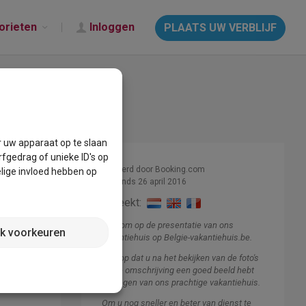
orieten
Inloggen
PLAATS UW VERBLIJF
r uw apparaat op te slaan
fgedrag of unieke ID's op
Beheerd door Booking.com
lige invloed hebben op
Lid sinds 26 april 2016
Spreekt:
Welkom op de presentatie van ons
jk voorkeuren
vakantiehuis op Belgie-vakantiehuis.be.
Deze
ijf in
Ik hoop dat u na het bekijken van de foto's
en de omschrijving een goed beeld hebt
gekregen van ons prachtige vakantiehuis.
Om u nog sneller en beter van dienst te