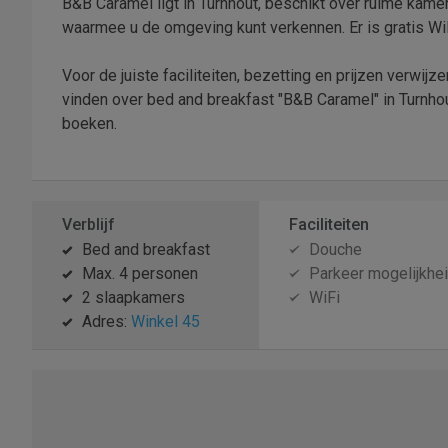
B&B Caramel ligt in Turnhout, beschikt over ruime kamer
waarmee u de omgeving kunt verkennen. Er is gratis WiF
Voor de juiste faciliteiten, bezetting en prijzen verwij
vinden over bed and breakfast "B&B Caramel" in Turnhou
boeken.
Verblijf
Faciliteiten
Bed and breakfast
Douche
Max. 4 personen
Parkeer mogelijkhe
2 slaapkamers
WiFi
Adres:
Winkel 45