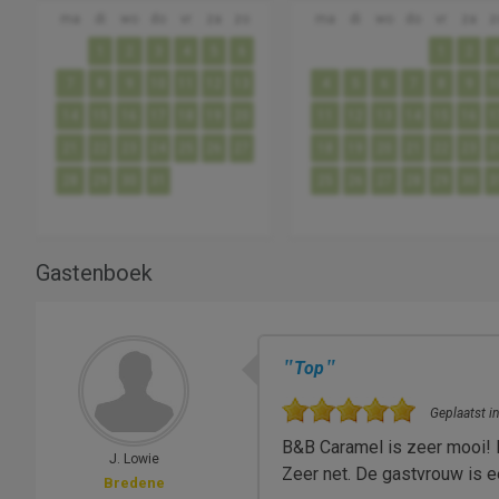
ma
di
wo
do
vr
za
zo
ma
di
wo
do
vr
za
z
1
2
3
4
5
6
1
2
7
8
9
10
11
12
13
4
5
6
7
8
9
1
14
15
16
17
18
19
20
11
12
13
14
15
16
1
21
22
23
24
25
26
27
18
19
20
21
22
23
2
28
29
30
31
25
26
27
28
29
30
3
Gastenboek
"
"
Top
Geplaatst in
B&B Caramel is zeer mooi! H
J. Lowie
Zeer net. De gastvrouw is 
Bredene