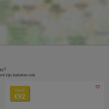
as?
d zijn, bekeken ook:
Vanaf
€92