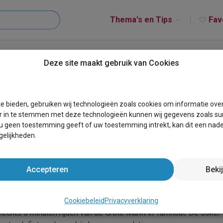
Thema's en Tips
Fav
r
Deze site maakt gebruik van Cookies
e bieden, gebruiken wij technologieën zoals cookies om informatie ove
r in te stemmen met deze technologieën kunnen wij gegevens zoals sur
 u geen toestemming geeft of uw toestemming intrekt, kan dit een nade
elijkheden.
Accepteren
Beki
twerpen, gelegen in BelgiÃ«? Dan is "B&B De Joker" misschien w
gelegen in Turnhout om precies te zijn.
Cookiebeleid
Privacyverklaring
lechts 5 minuten rijden van de Grote Markt in Turnhout. De Joker