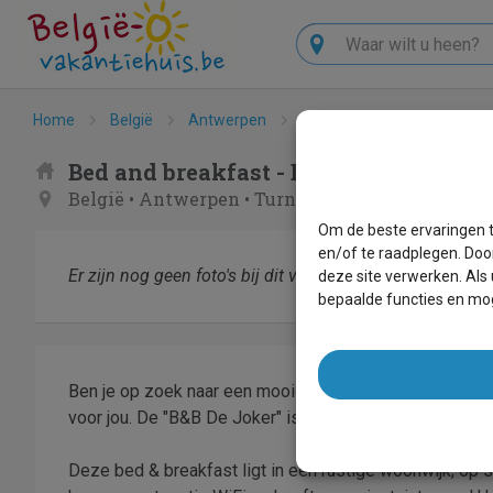
Zoeken
Home
België
Antwerpen
Turnhout
B&B De Joke
Bed and breakfast - B&B De Joker
België
•
Antwerpen
•
Turnhout
Om de beste ervaringen t
en/of te raadplegen. Doo
Er zijn nog geen foto's bij dit verblijf.
deze site verwerken. Als
bepaalde functies en mog
Ben je op zoek naar een mooie bed and breakfast in An
voor jou. De "B&B De Joker" is een fijne accommodatie 
Deze bed & breakfast ligt in een rustige woonwijk, op s