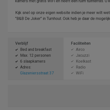
kamers met gratis WiFi en heeft een ruim tuinterras. U 
Kijk snel op onze eigen website indien je meer wilt wete
"B&B De Joker" in Turnhout. Ook heb je daar de mogelijk
Verblijf
Faciliteiten
Bed and breakfast
Airco
Max. 12 personen
Jacuzzi
6 slaapkamers
Koelkast
Adres:
Radio
Glazeniersstraat 37
WiFi