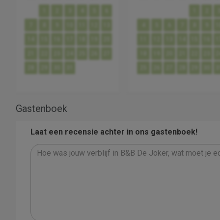
1
2
3
4
5
6
1
2
7
8
9
10
11
12
13
4
5
6
7
8
9
1
14
15
16
17
18
19
20
11
12
13
14
15
16
1
21
22
23
24
25
26
27
18
19
20
21
22
23
2
28
29
30
31
25
26
27
28
29
30
3
Gastenboek
Laat een recensie achter in ons gastenboek!