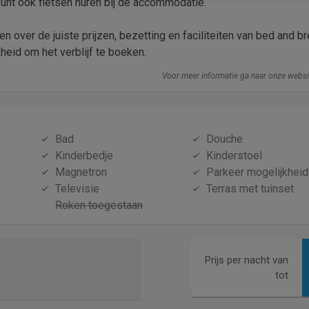
kunt ook fietsen huren bij de accommodatie.
n over de juiste prijzen, bezetting en faciliteiten van bed and b
heid om het verblijf te boeken.
Voor meer informatie ga naar onze webs
Bad
Douche
Kinderbedje
Kinderstoel
Magnetron
Parkeer mogelijkheid
Televisie
Terras met tuinset
Roken toegestaan
Prijs per nacht van
tot