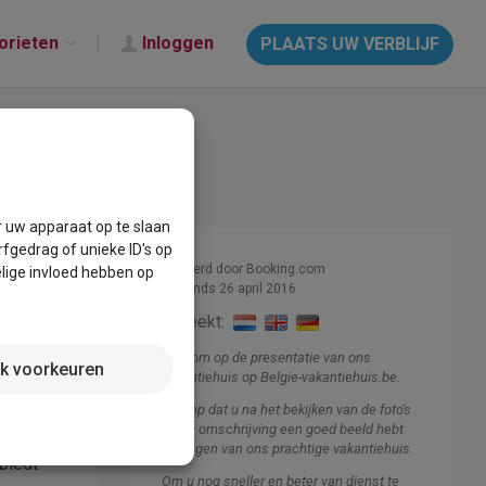
orieten
Inloggen
PLAATS UW VERBLIJF
r uw apparaat op te slaan
fgedrag of unieke ID's op
Beheerd door Booking.com
lige invloed hebben op
Lid sinds 26 april 2016
Spreekt:
Welkom op de presentatie van ons
jk voorkeuren
vakantiehuis op Belgie-vakantiehuis.be.
el iets
Ik hoop dat u na het bekijken van de foto's
en de omschrijving een goed beeld hebt
gekregen van ons prachtige vakantiehuis.
 biedt
Om u nog sneller en beter van dienst te