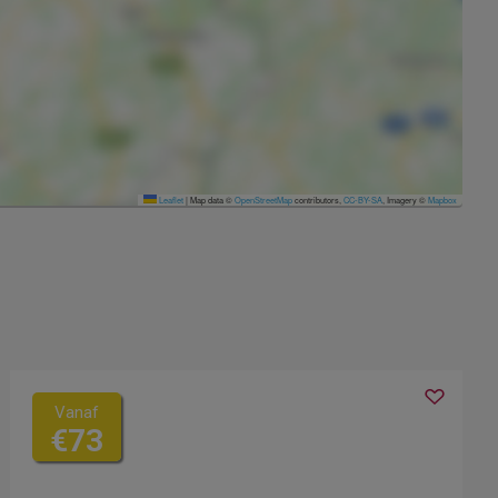
Leaflet
|
Map data ©
OpenStreetMap
contributors,
CC-BY-SA
, Imagery ©
Mapbox
Vanaf
€73