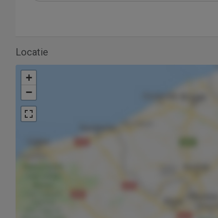
Locatie
+
−