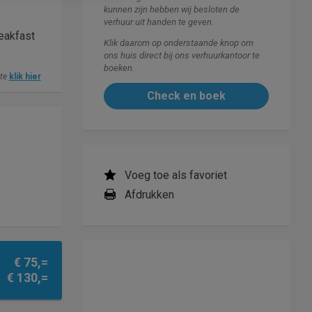
kunnen zijn hebben wij besloten de
verhuur uit handen te geven.
reakfast
Klik daarom op onderstaande knop om
ons huis direct bij ons verhuurkantoor te
boeken.
ite
klik hier
Check en boek
Voeg toe als favoriet
Afdrukken
€ 75,=
€ 130,=