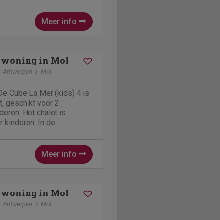
 In de woonkamer is er een
Meer info
 woning in Mol
Antwerpen
Mol
De Cube La Mer (kids) 4 is
t, geschikt voor 2
eren. Het chalet is
r kinderen. In de
ent u van alle gemakken
oeg te beleven voor de
is er een zithoek...
Meer info
 woning in Mol
Antwerpen
Mol