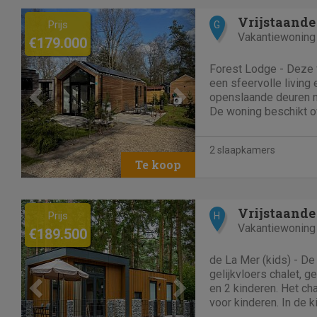
Previous
Next
Vrijstaande
Prijs
G
Vakantiewoning
€179.000
Forest Lodge - Deze 
een sfeervolle living 
openslaande deuren n
De woning beschikt o
voorzien van luxe inb
betegelde badkamer v
2 slaapkamers
wastafel en designradia
Previous
Next
Vrijstaande
Prijs
H
Vakantiewoning
€189.500
de La Mer (kids) - De
gelijkvloers chalet, 
en 2 kinderen. Het cha
voor kinderen. In de
van alle gemakken voo