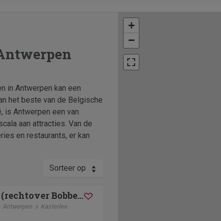
+
−
 Antwerpen
n in Antwerpen kan een
an het beste van de Belgische
ë, is Antwerpen een van
cala aan attracties. Van de
ries en restaurants, er kan
Sorteer op
Korte Heide (rechtover Bobbejaanland )
Antwerpen
Kasterlee