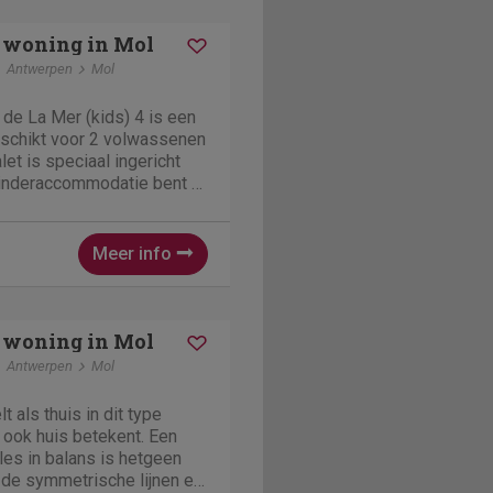
 woning in Mol
Antwerpen
Mol
 de La Mer (kids) 4 is een
geschikt voor 2 volwassenen
let is speciaal ingericht
 kinderaccommodatie bent u
rzien en is er genoeg te
 In de woonkamer is er een
Meer info
 woning in Mol
Antwerpen
Mol
 als thuis in dit type
jn ook huis betekent. Een
les in balans is hetgeen
 de symmetrische lijnen en