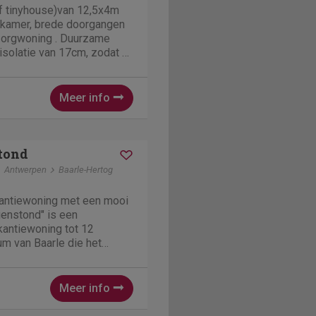
f tinyhouse)van 12,5x4m
pkamer, brede doorgangen
 zorgwoning . Duurzame
solatie van 17cm, zodat u
n verblijven in alle
 van alle luxe .De unit
us zeer...
Meer info
tond
Antwerpen
Baarle-Hertog
antiewoning met een mooi
enstond" is een
kantiewoning tot 12
um van Baarle die het
wordt verhuurd voor zowel
k als weekendverhuur. Op
ke inkomsten van 2025...
Meer info