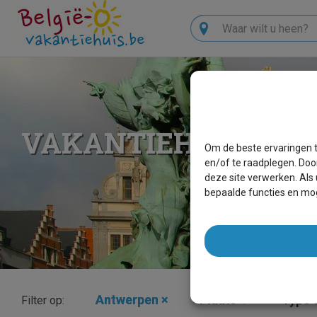
Zoeken
VAKANTIEHUIZEN T
Om de beste ervaringen t
en/of te raadplegen. Doo
deze site verwerken. Als
bepaalde functies en mog
Antwerpen
×
Plaats
Type v
Filter op: