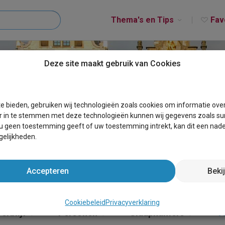
Thema's en Tips
Fav
Deze site maakt gebruik van Cookies
E KOOP ANTWERPEN
e bieden, gebruiken wij technologieën zoals cookies om informatie ove
r in te stemmen met deze technologieën kunnen wij gegevens zoals sur
 u geen toestemming geeft of uw toestemming intrekt, kan dit een nade
elijkheden.
Accepteren
Beki
Cookiebeleid
Privacyverklaring
erblijf
Personen
Slaapkamers
T