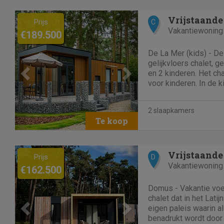
Previous
Next
Vrijstaande
Prijs
C
Vakantiewoning
€189.500
De La Mer (kids) - De
gelijkvloers chalet, 
en 2 kinderen. Het cha
voor kinderen. In de
van alle gemakken voo
beleven voor de kids.
2 slaapkamers
zithoek met...
Previous
Next
Vrijstaande
Prijs
D
Vakantiewoning
€162.500
Domus - Vakantie voelt
chalet dat in het Lati
eigen paleis waarin al
benadrukt wordt door