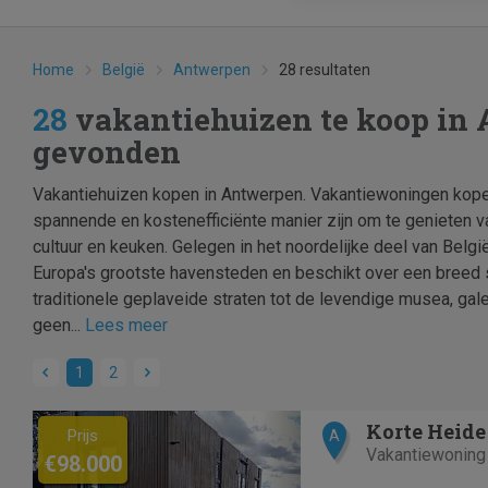
Home
België
Antwerpen
28 resultaten
28
vakantiehuizen te koop in
gevonden
Vakantiehuizen kopen in Antwerpen. Vakantiewoningen kope
spannende en kostenefficiënte manier zijn om te genieten v
cultuur en keuken. Gelegen in het noordelijke deel van Belgi
Europa's grootste havensteden en beschikt over een breed s
traditionele geplaveide straten tot de levendige musea, gale
geen...
Lees meer
1
2
Previous
Next
Prijs
A
Vakantiewoning
€98.000