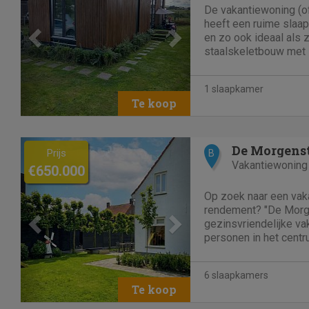
De vakantiewoning (o
heeft een ruime slaa
en zo ook ideaal als
staalskeletbouw met i
er zeer comfortabel ka
seizoenen en voorzien
1 slaapkamer
staat op 4 wielen en d
Previous
Next
De Morgens
Prijs
B
Vakantiewoning
€650.000
Op zoek naar een vak
rendement? "De Morg
gezinsvriendelijke va
personen in het centr
ganse jaar door vlot 
weekverhuur/mid-wee
6 slaapkamers
basis van de werkelij