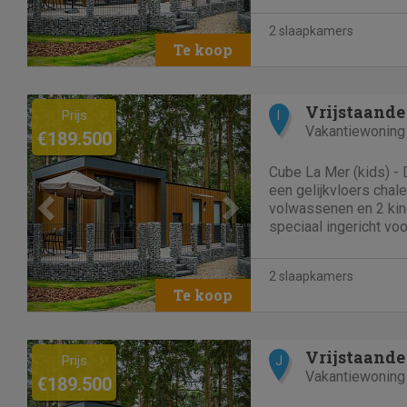
beleven voor de kids.
2 slaapkamers
zithoek met...
Previous
Next
Vrijstaande
Prijs
I
Vakantiewoning
€189.500
Cube La Mer (kids) - 
een gelijkvloers chale
volwassenen en 2 kind
speciaal ingericht voo
kinderaccommodatie b
voorzien en is er gen
2 slaapkamers
kids. In de woonkamer 
Previous
Next
Vrijstaande
Prijs
J
Vakantiewoning
€189.500