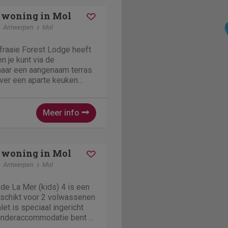
 woning in Mol
Antwerpen
Mol
fraaie Forest Lodge heeft
en je kunt via de
aar een aangenaam terras.
ver een aparte keuken
ouwapparatuur. In de luxe
indt u een douchecabine,
tor. Er is...
Meer info
 woning in Mol
Antwerpen
Mol
 de La Mer (kids) 4 is een
geschikt voor 2 volwassenen
let is speciaal ingericht
 kinderaccommodatie bent u
rzien en is er genoeg te