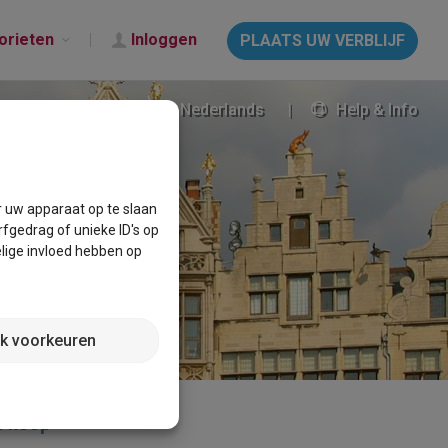
orieten
Inloggen
PLAATS UW VERBLIJF
Nederlands
Help & Info
r uw apparaat op te slaan
fgedrag of unieke ID's op
lige invloed hebben op
jk voorkeuren
e koop
×