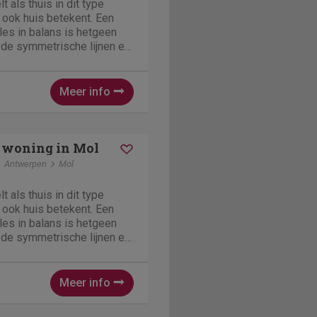
 als thuis in dit type
jn ook huis betekent. Een
les in balans is hetgeen
 de symmetrische lijnen en
. Deze 4-persoons
echter vooral ook voor
..
Meer info
 woning in Mol
Antwerpen
Mol
 als thuis in dit type
jn ook huis betekent. Een
les in balans is hetgeen
 de symmetrische lijnen en
. Deze 4-persoons
echter vooral ook voor
..
Meer info