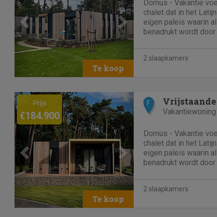
Domus - Vakantie voelt
chalet dat in het Lati
eigen paleis waarin al
benadrukt wordt door
de logische indeling
vakantiewoning staat 
2 slaapkamers
inspiratie. Dankzij een.
Previous
Next
Vrijstaande
Prijs
F
Vakantiewoning
€184.900
Domus - Vakantie voelt
chalet dat in het Lati
eigen paleis waarin al
benadrukt wordt door
de logische indeling
vakantiewoning staat 
2 slaapkamers
inspiratie. Dankzij een.