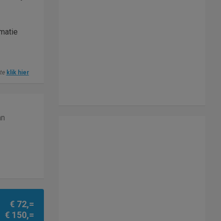
rmatie
ite
klik hier
an
€ 72,=
€ 150,=