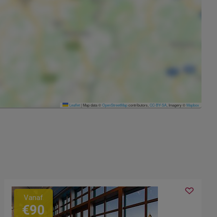
Leaflet
|
Map data ©
OpenStreetMap
contributors,
CC-BY-SA
, Imagery ©
Mapbox
Vanaf
€90