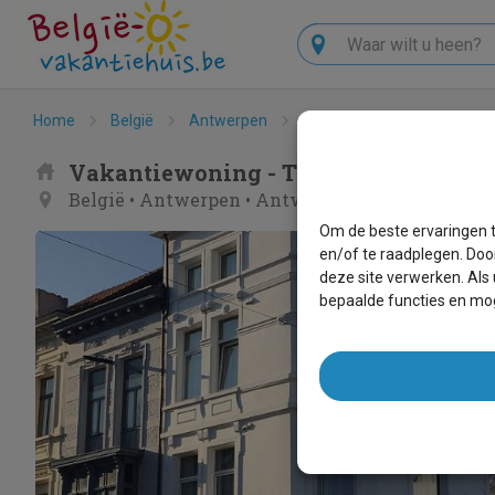
Zoeken
Home
België
Antwerpen
Antwerpen
The Soul 
Vakantiewoning - The Soul Antwerp
België
•
Antwerpen
•
Antwerpen
Om de beste ervaringen t
en/of te raadplegen. Doo
deze site verwerken. Als
bepaalde functies en mog