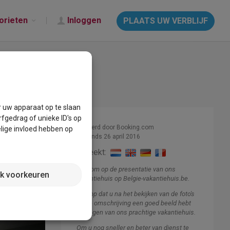
orieten
Inloggen
PLAATS UW VERBLIJF
r uw apparaat op te slaan
fgedrag of unieke ID's op
Beheerd door Booking.com
lige invloed hebben op
Lid sinds 26 april 2016
Spreekt:
Welkom op de presentatie van ons
jk voorkeuren
vakantiehuis op Belgie-vakantiehuis.be.
Ik hoop dat u na het bekijken van de foto's
en de omschrijving een goed beeld hebt
gekregen van ons prachtige vakantiehuis.
Om u nog sneller en beter van dienst te