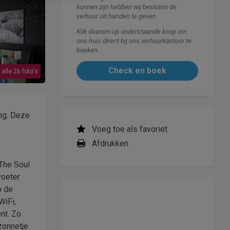
kunnen zijn hebben wij besloten de
verhuur uit handen te geven.
Klik daarom op onderstaande knop om
ons huis direct bij ons verhuurkantoor te
boeken.
Check en boek
 alle 26 foto's
ng. Deze
Voeg toe als favoriet
Afdrukken
"The Soul
voeter
p de
WiFi,
nt. Zo
zonnetje