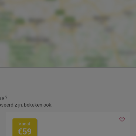
as?
seerd zijn, bekeken ook:
Vanaf
€59