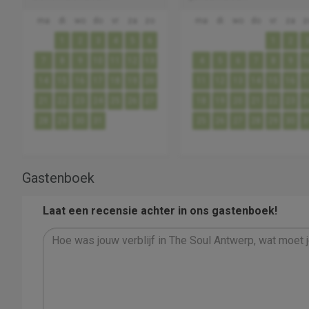
ma
di
wo
do
vr
za
zo
ma
di
wo
do
vr
za
z
1
2
3
4
5
6
1
2
7
8
9
10
11
12
13
4
5
6
7
8
9
1
14
15
16
17
18
19
20
11
12
13
14
15
16
1
21
22
23
24
25
26
27
18
19
20
21
22
23
2
28
29
30
31
25
26
27
28
29
30
3
Gastenboek
Laat een recensie achter in ons gastenboek!