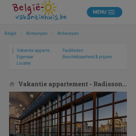
MENU
België
Antwerpen
Antwerpen
Vakantie appartement
Faciliteiten
Eigenaar
Beschikbaarheid & prijzen
Locatie
Vakantie appartement - Radisson BLU Astrid Hotel, Antwerp