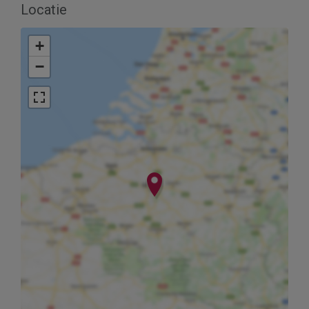
Locatie
+
−