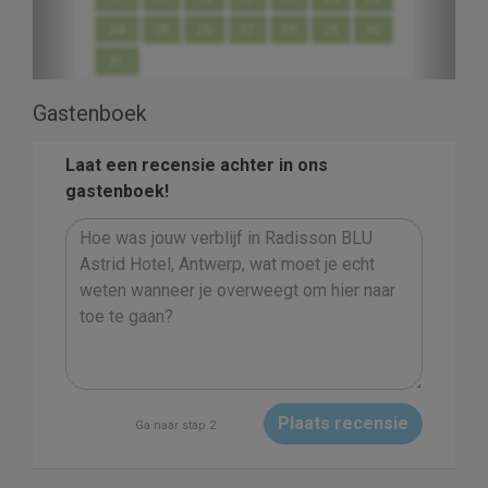
24
25
26
27
28
29
30
31
Gastenboek
Laat een recensie achter in ons
gastenboek!
Plaats recensie
Ga naar stap 2