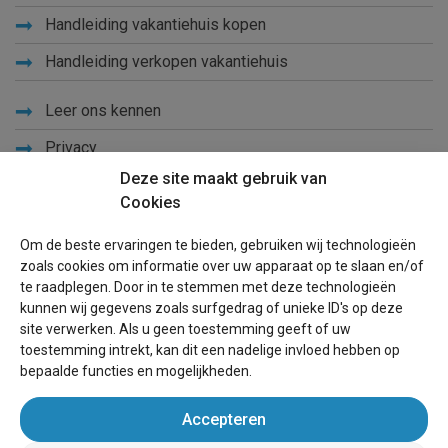
Handleiding vakantiehuis kopen
Handleiding verkopen vakantiehuis
Leer ons kennen
Privacy
Deze site maakt gebruik van
Links
Cookies
Sitemap
Om de beste ervaringen te bieden, gebruiken wij technologieën
Blog
zoals cookies om informatie over uw apparaat op te slaan en/of
te raadplegen. Door in te stemmen met deze technologieën
Voor eigenaren
kunnen wij gegevens zoals surfgedrag of unieke ID's op deze
site verwerken. Als u geen toestemming geeft of uw
Een advertentie plaatsen
toestemming intrekt, kan dit een nadelige invloed hebben op
bepaalde functies en mogelijkheden.
Inloggen
Accepteren
Succesvol verhuren vakantiewoning