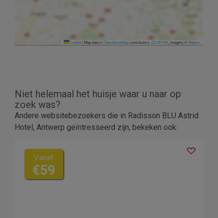
Leaflet
|
Map data ©
OpenStreetMap
contributors,
CC-BY-SA
, Imagery ©
Mapbox
Niet helemaal het huisje waar u naar op
zoek was?
Andere websitebezoekers die in Radisson BLU Astrid
Hotel, Antwerp geïntresseerd zijn, bekeken ook:
Vanaf
€59