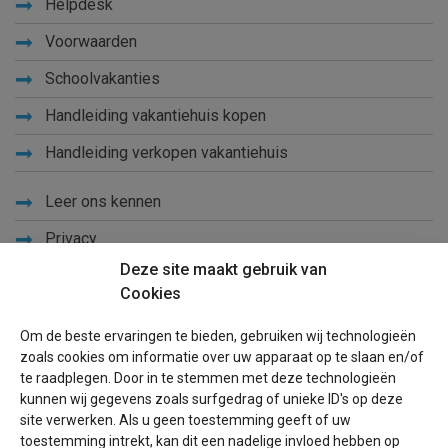
Helpdesk
Voorwaarden
Schoolvakanties
Handleiding vakantiehuis kopen
Handleiding verkopen vakantiehuis
Leer ons kennen
Privacy
Deze site maakt gebruik van
Links
Cookies
Sitemap
Om de beste ervaringen te bieden, gebruiken wij technologieën
Blog
zoals cookies om informatie over uw apparaat op te slaan en/of
te raadplegen. Door in te stemmen met deze technologieën
Voor eigenaren
kunnen wij gegevens zoals surfgedrag of unieke ID's op deze
site verwerken. Als u geen toestemming geeft of uw
Een advertentie plaatsen
toestemming intrekt, kan dit een nadelige invloed hebben op