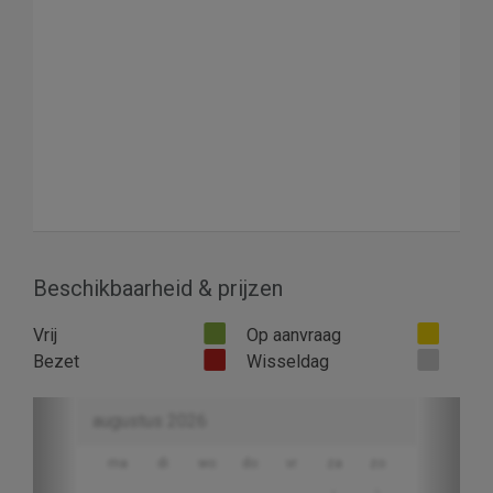
Beschikbaarheid & prijzen
Vrij
Op aanvraag
Bezet
Wisseldag
Previous
Next
augustus 2026
ma
di
wo
do
vr
za
zo