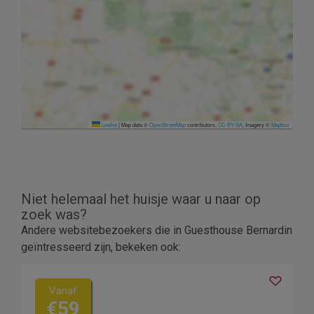
Leaflet
|
Map data ©
OpenStreetMap
contributors,
CC-BY-SA
, Imagery ©
Mapbox
Niet helemaal het huisje waar u naar op
zoek was?
Andere websitebezoekers die in Guesthouse Bernardin
geïntresseerd zijn, bekeken ook:
Vanaf
€59