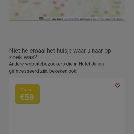
Leaflet
|
Map data ©
OpenStreetMap
contributors,
CC-BY-SA
, Imagery ©
Mapbox
Niet helemaal het huisje waar u naar op
zoek was?
Andere websitebezoekers die in Hotel Julien
geïntresseerd zijn, bekeken ook:
Vanaf
€59