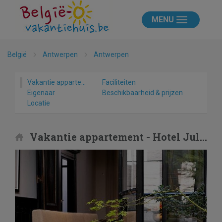
MENU
België
Antwerpen
Antwerpen
Vakantie appartement
Faciliteiten
Eigenaar
Beschikbaarheid & prijzen
Locatie
Vakantie appartement - Hotel Julien