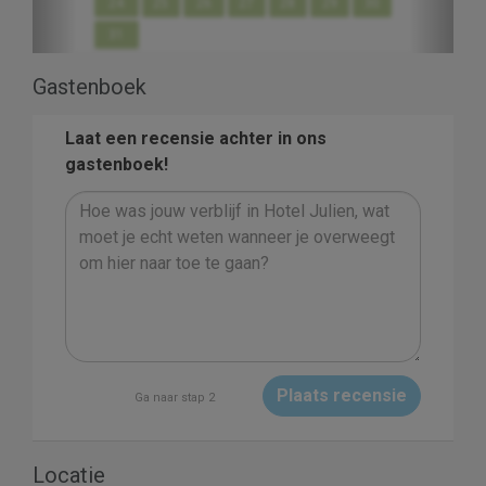
24
25
26
27
28
29
30
31
Gastenboek
Laat een recensie achter in ons
gastenboek!
Plaats recensie
Ga naar stap 2
Locatie