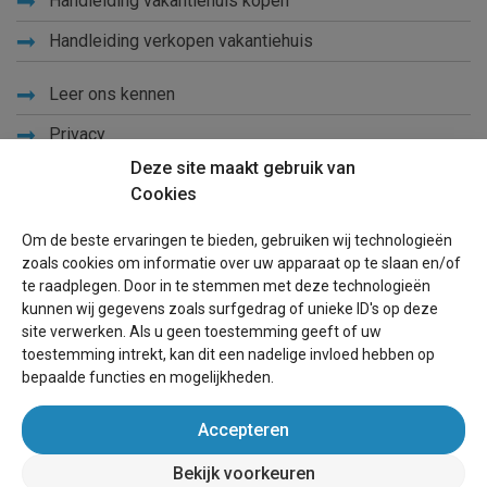
Handleiding vakantiehuis kopen
Handleiding verkopen vakantiehuis
Leer ons kennen
Privacy
Deze site maakt gebruik van
Links
Cookies
Sitemap
Om de beste ervaringen te bieden, gebruiken wij technologieën
Blog
zoals cookies om informatie over uw apparaat op te slaan en/of
te raadplegen. Door in te stemmen met deze technologieën
Voor eigenaren
kunnen wij gegevens zoals surfgedrag of unieke ID's op deze
site verwerken. Als u geen toestemming geeft of uw
Een advertentie plaatsen
toestemming intrekt, kan dit een nadelige invloed hebben op
bepaalde functies en mogelijkheden.
Inloggen
Accepteren
Succesvol verhuren vakantiewoning
Bekijk voorkeuren
wereldvakantiehuis.be
(vakantiehuizen wereldwijd)