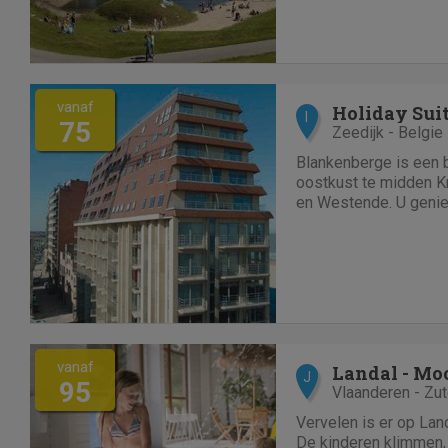
ideaal voor wie van w
vanaf
Holiday Sui
I
75
Zeedijk - Belgie
Blankenberge is een 
oostkust te midden K
en Westende. U geniet
van sport, entertainm
relaxatie.Blankenberg
Belgische kust die u 
vanaf
Landal - Mo
J
95
Vlaanderen - Zu
Vervelen is er op Land
De kinderen klimmen, 