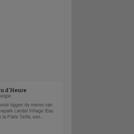
au d'Heure
belgie
lonië liggen de meren van
wpark Landal Village lEau
 la Plate Taille, een
 een zandstrand en
e plek in de Ardennen is