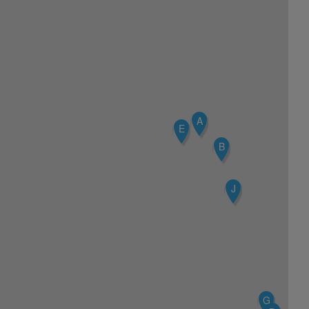
A
E
B
J
G