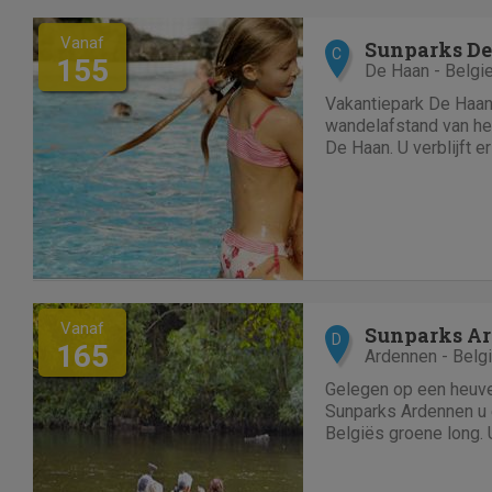
Vanaf
Sunparks De
C
155
De Haan - Belgi
Vakantiepark De Haan 
wandelafstand van het
De Haan. U verblijft e
vakantiehuizen mét pri
buitenactiviteiten zor
ogenblik verveelt. Zel
Vanaf
Sunparks A
D
165
Ardennen - Belg
Gelegen op een heuvel
Sunparks Ardennen u e
Belgiës groene long. U
comfortabel vakantieh
Bovendien ligt alles 