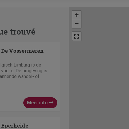
+
−
ue trouvé
- De Vossermeren
gisch Limburg is de
 voor u. De omgeving is
pannende wandel- of
ld in de 'Sahara van
mooiste natuurgebieden
bungalowpark zelf heeft
Meer info
- Eperheide