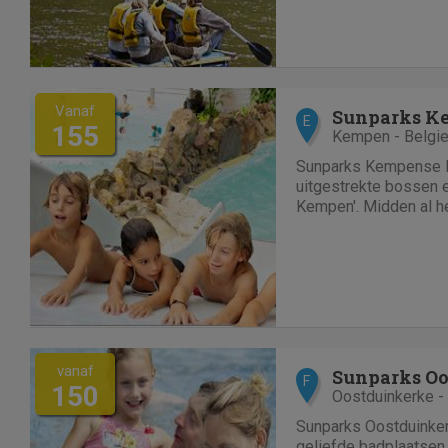
zwemfaciliteiten, sup
Vanaf
Sunparks K
E
155
Kempen - Belgi
Sunparks Kempense M
uitgestrekte bossen e
Kempen'. Midden al he
wandelingen en fiets
een uitstapje naar één
pretparken in de buurt
vanaf
F
150
Oostduinkerke -
Sunparks Oostduinkerk
geliefde badplaatsen