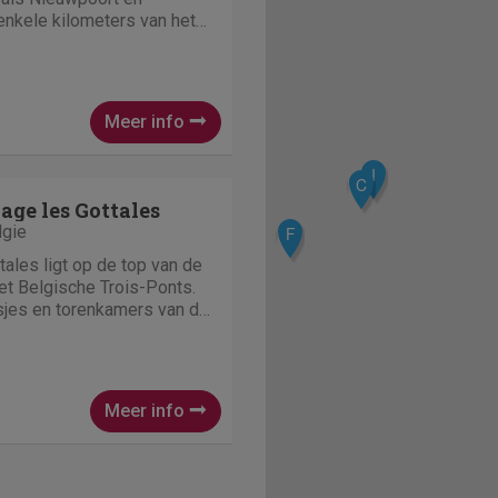
enkele kilometers van het
in comfortabele
gen tuin. In de omgeving
n mogelijk. Van ee
Meer info
I
C
lage les Gottales
lgie
F
tales ligt op de top van de
et Belgische Trois-Ponts.
jes en torenkamers van dit
prachtig zicht op het
ennen. Beneden u ligt de
Meer info