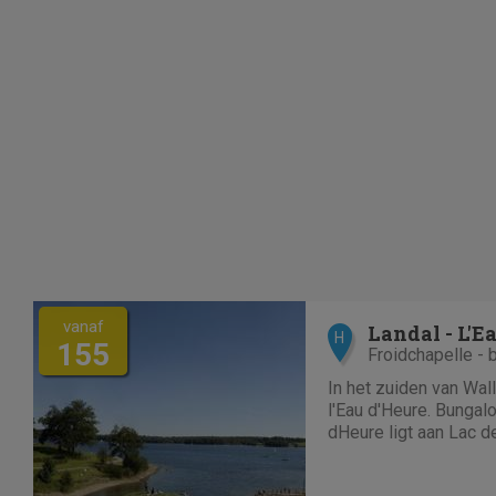
vanaf
Landal - L'E
H
155
Froidchapelle - 
In het zuiden van Wal
l'Eau d'Heure. Bungalo
dHeure ligt aan Lac de
uitgestrekt meer met
wandelboulevard. Dez