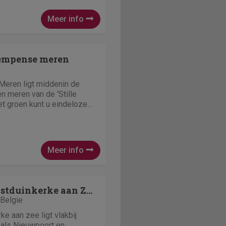
ermarkt, res
Meer info
empense meren
e
eren ligt middenin de
n meren van de 'Stille
t groen kunt u eindeloze
tochten maken. Of u maakt
 van de natuur- of
. Uiteraard vin
Meer info
Sunparks Oostduinkerke aan Zee
 Belgie
e aan zee ligt vlakbij
 als Nieuwpoort en