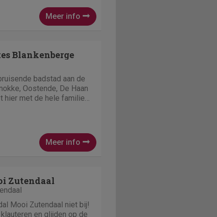
aterspor
Meer info
tes Blankenberge
bruisende badstad aan de
nokke, Oostende, De Haan
 hier met de hele familie
ent, ontspanning en
e is een parel aan de
een waaier va
Meer info
oi Zutendaal
tendaal
al Mooi Zutendaal niet bij!
klauteren en glijden op de