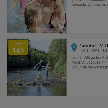
Koksijde. Op slechts 
strand, verblijft u er 
vakantiehuizen met ei
zijn tal van uitstappe
vanaf
Landal - Vil
G
145
Trois Ponts - Be
Landal Village les Got
Mont St. Jacques in h
Vanuit de vakwerkhuis
bungalowpark heeft u 
landschap van de Ard
rivier de Amblève, go