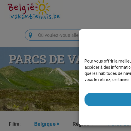
Chercher
PARCS DE VACANCES
Pour vous offrir la meill
accéder à des information
que les habitudes de navi
vous le retirez, certaine
Belgique
×
Région
Parcs de
Filtre :