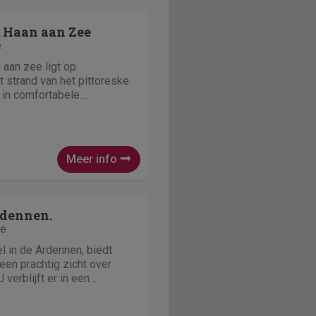
 Haan aan Zee
e
aan zee ligt op
 strand van het pittoreske
r in comfortabele
vé-tuin. Tal van binnen- en
gen er voor dat u zich geen
fs niet
Meer info
rdennen.
ie
 in de Ardennen, biedt
en prachtig zicht over
 verblijft er in een
uis met eigen tuin.
binnen handbereik. Sport- en