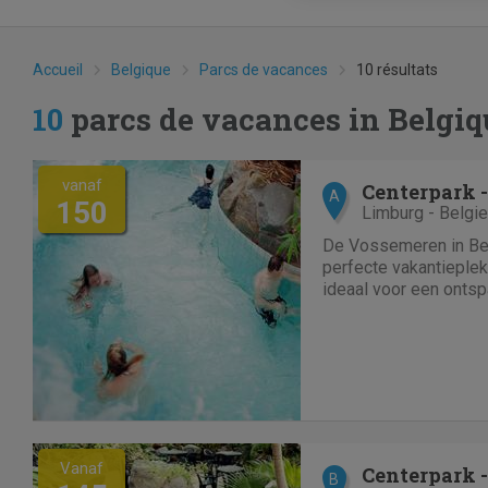
Accueil
Belgique
Parcs de vacances
10 résultats
10
parcs de vacances in Belgiq
vanaf
Centerpark 
A
150
Limburg - Belgie
De Vossemeren in Bel
perfecte vakantieplek
ideaal voor een onts
fietstocht, bijvoorbee
Lommel', één van de 
van Vlaanderen. Het 
Vanaf
Centerpark 
B