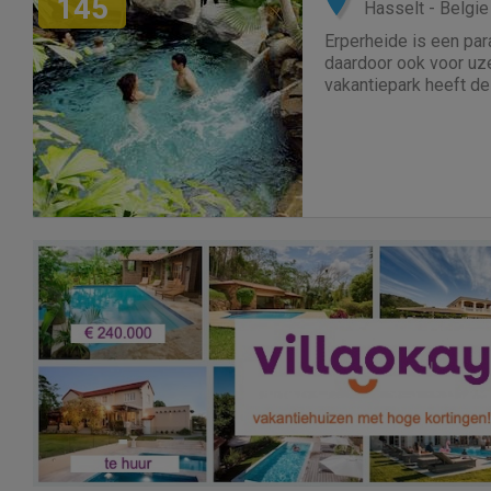
145
Hasselt - Belgie
Erperheide is een par
daardoor ook voor uzel
vakantiepark heeft d
speelparadijs voor kin
extra activiteiten voor
rakkers. De omgeving