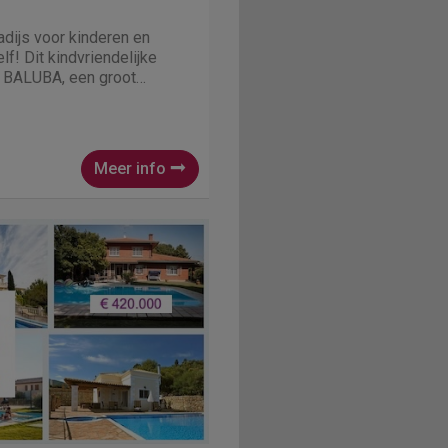
adijs voor kinderen en
f! Dit kindvriendelijke
e BALUBA, een groot
deren tot 12 jaar, en tal van
 kleine en iets grotere
 verke
Meer info