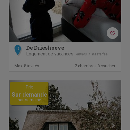
De Drieshoeve
D
Logement de vacances
Anvers
Kasterlee
Max. 8 invités
2 chambres à coucher
Previous
Next
Prix
Sur demande
par semaine