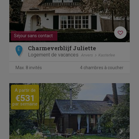
Séjour sans contact
Charmeverblijf Juliette
E
Logement de vacances
Anvers
Kasterlee
Max. 8 invités
4 chambres à coucher
Previous
Next
A partir de
€531
par semaine