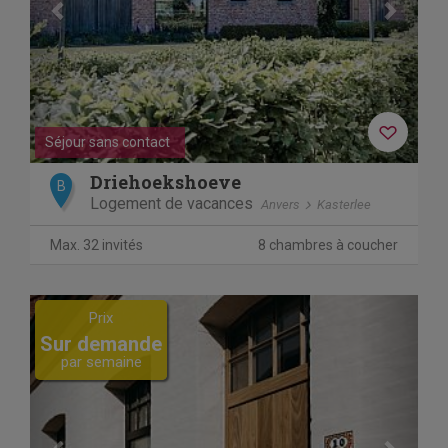
Séjour sans contact
Driehoekshoeve
B
Logement de vacances
Anvers
Kasterlee
Max. 32 invités
8 chambres à coucher
Previous
Next
Prix
Sur demande
par semaine