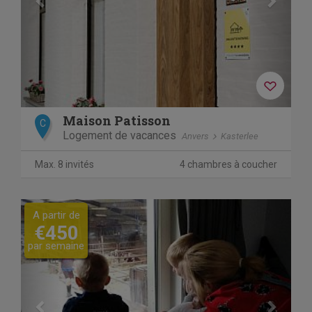
Maison Patisson
C
Logement de vacances
Anvers
Kasterlee
Max. 8 invités
4 chambres à coucher
Previous
Next
A partir de
€450
par semaine