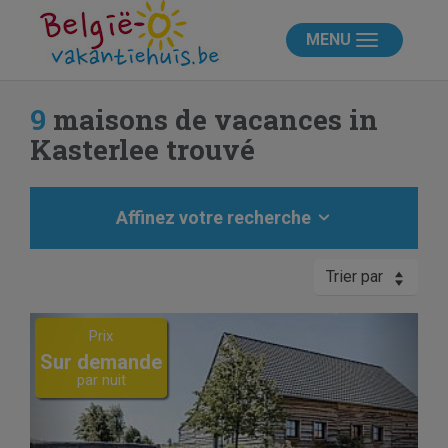
MENU
9
maisons de vacances in
Kasterlee trouvé
Affinez votre recherche
Trier par
Previous
Next
Prix
Sur demande
par nuit