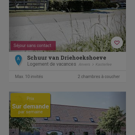
Séjour sans contact
Schuur van Driehoekshoeve
A
Logement de vacances
Anvers
Kasterlee
Max. 10 invités
2 chambres à coucher
Previous
Next
Prix
Sur demande
par semaine