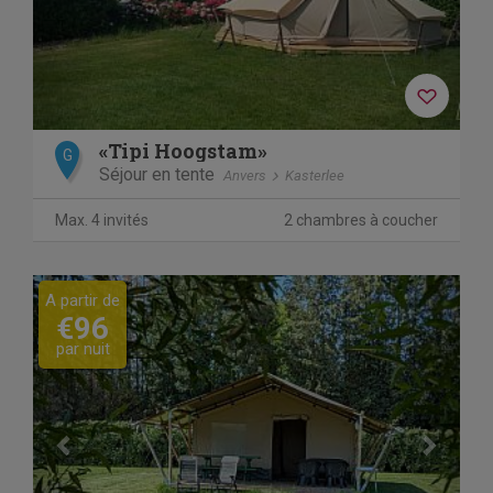
«Tipi Hoogstam»
G
Séjour en tente
Anvers
Kasterlee
Max. 4 invités
2 chambres à coucher
Previous
Next
A partir de
€96
par nuit