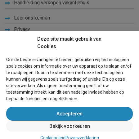
Handleiding verkopen vakantiehuis
Leer ons kennen
Privacy
Deze site maakt gebruik van
Links
Cookies
Sitemap
Om de beste ervaringen te bieden, gebruiken wij technologieën
Blog
zoals cookies om informatie over uw apparaat op te slaan en/of
te raadplegen. Door in te stemmen met deze technologieën
Voor eigenaren
kunnen wij gegevens zoals surfgedrag of unieke ID's op deze
site verwerken. Als u geen toestemming geeft of uw
Een advertentie plaatsen
toestemming intrekt, kan dit een nadelige invloed hebben op
bepaalde functies en mogelijkheden.
Inloggen
Accepteren
Succesvol verhuren vakantiewoning
Bekijk voorkeuren
wereldvakantiehuis.be
(vakantiehuizen wereldwijd)
Cookiebeleid
Privacyverklaring