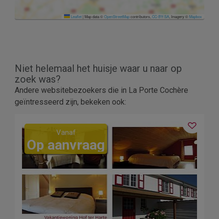
Leaflet
|
Map data ©
OpenStreetMap
contributors,
CC-BY-SA
, Imagery ©
Mapbox
Niet helemaal het huisje waar u naar op
zoek was?
Andere websitebezoekers die in La Porte Cochère
geïntresseerd zijn, bekeken ook:
Vanaf
Op aanvraag