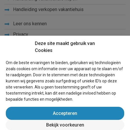
Handleiding verkopen vakantiehuis
Leer ons kennen
Privacy
Deze site maakt gebruik van
Links
Cookies
Sitemap
Om de beste ervaringen te bieden, gebruiken wij technologieën
Blog
zoals cookies om informatie over uw apparaat op te slaan en/of
te raadplegen. Door in te stemmen met deze technologieën
Voor eigenaren
kunnen wij gegevens zoals surfgedrag of unieke ID's op deze
site verwerken. Als u geen toestemming geeft of uw
Een advertentie plaatsen
toestemming intrekt, kan dit een nadelige invloed hebben op
bepaalde functies en mogelijkheden.
Inloggen
Accepteren
Succesvol verhuren vakantiewoning
Bekijk voorkeuren
wereldvakantiehuis.be
(vakantiehuizen wereldwijd)