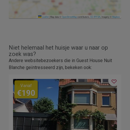
Leaflet
|
Map data ©
OpenStreetMap
contributors,
CC-BY-SA
, Imagery ©
Mapbox
Niet helemaal het huisje waar u naar op
zoek was?
Andere websitebezoekers die in Guest House Nuit
Blanche geïntresseerd zijn, bekeken ook:
Vanaf
€190